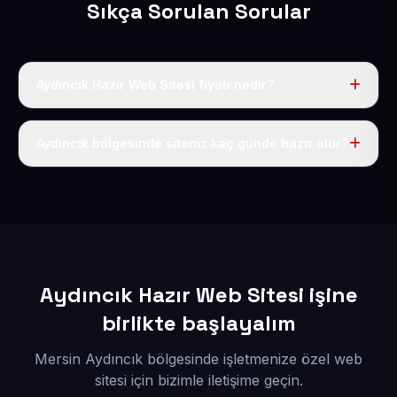
Sıkça Sorulan Sorular
Aydıncık Hazır Web Sitesi fiyatı nedir?
Tek fiyat uygulanır: yıllık 50 USD + KDV. Bu bedele alan
adı, hosting, SSL ve temel SEO da dahildir.
Aydıncık bölgesinde siteniz kaç günde hazır olur?
İçerikleriniz elimize geçtikten sonra siteniz 1-3 iş günü
içerisinde yayına alınır.
Aydıncık Hazır Web Sitesi işine
birlikte başlayalım
Mersin Aydıncık bölgesinde işletmenize özel web
sitesi için bizimle iletişime geçin.