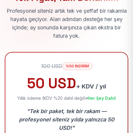
Profesyonel siteniz artık tek ve şeffaf bir rakamla
hayata geçiyor. Alan adından desteğe her şey
içinde; ay sonunda karşınıza çıkan ekstra bir
fatura yok.
100 USD
%50 İNDİRİM
50 USD
+ KDV / yıl
Yıllık ödeme (KDV %20 dahil değil)
Her Şey Dahil
"Tek bir paket, tek bir rakam —
profesyonel siteniz yılda yalnızca 50
USD!"