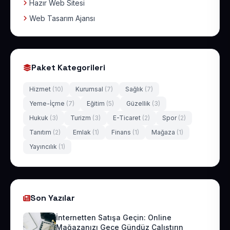
Hazır Web Sitesi
Web Tasarım Ajansı
Paket Kategorileri
Hizmet
(10)
Kurumsal
(7)
Sağlık
(7)
Yeme-İçme
(7)
Eğitim
(5)
Güzellik
(3)
Hukuk
(3)
Turizm
(3)
E-Ticaret
(2)
Spor
(2)
Tanıtım
(2)
Emlak
(1)
Finans
(1)
Mağaza
(1)
Yayıncılık
(1)
Son Yazılar
İnternetten Satışa Geçin: Online
Mağazanızı Gece Gündüz Çalıştırın