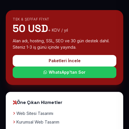
TEK & ŞEFFAF FIYAT
50 USD
+ KDV / yıl
Alan adı, hosting, SSL, SEO ve 30 gün destek dahil.
Siteniz 1-3 iş günü içinde yayında.
Paketleri İncele
WhatsApp'tan Sor
Öne Çıkan Hizmetler
Web Sitesi Tasarımı
Kurumsal Web Tasarım