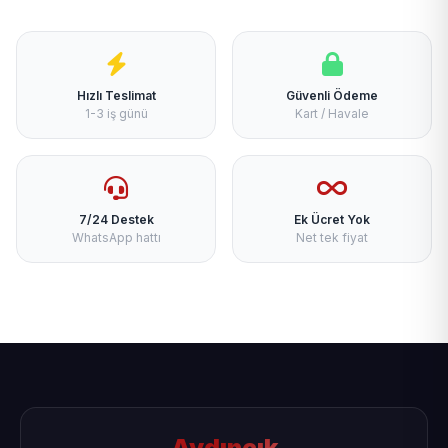
Hızlı Teslimat
Güvenli Ödeme
1-3 iş günü
Kart / Havale
7/24 Destek
Ek Ücret Yok
WhatsApp hattı
Net tek fiyat
Aydıncık