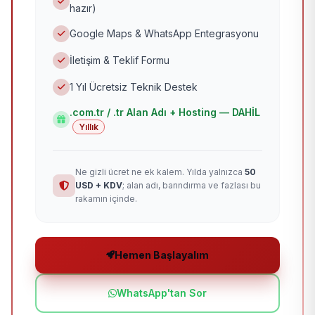
hazır)
Google Maps & WhatsApp Entegrasyonu
İletişim & Teklif Formu
1 Yıl Ücretsiz Teknik Destek
.com.tr / .tr Alan Adı + Hosting — DAHİL
Yıllık
Ne gizli ücret ne ek kalem. Yılda yalnızca
50
USD + KDV
; alan adı, barındırma ve fazlası bu
rakamın içinde.
Hemen Başlayalım
WhatsApp'tan Sor