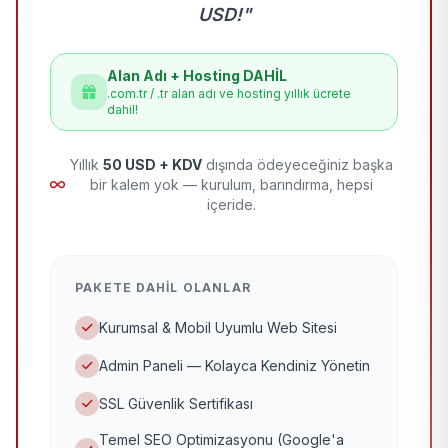
USD!"
Alan Adı + Hosting DAHİL
.com.tr / .tr alan adı ve hosting yıllık ücrete
dahil!
Yıllık
50 USD + KDV
dışında ödeyeceğiniz başka
bir kalem yok — kurulum, barındırma, hepsi
içeride.
PAKETE DAHIL OLANLAR
Kurumsal & Mobil Uyumlu Web Sitesi
Admin Paneli — Kolayca Kendiniz Yönetin
SSL Güvenlik Sertifikası
Temel SEO Optimizasyonu (Google'a