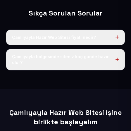
Sıkça Sorulan Sorular
Çamlıyayla Hazır Web Sitesi fiyatı nedir?
Tek fiyat uygulanır: yıllık 50 USD + KDV. Bu bedele alan
adı, hosting, SSL ve temel SEO da dahildir.
Çamlıyayla bölgesinde siteniz kaç günde hazır
olur?
İçerikleriniz elimize geçtikten sonra siteniz 1-3 iş günü
içerisinde yayına alınır.
Çamlıyayla Hazır Web Sitesi işine
birlikte başlayalım