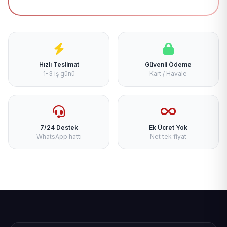
Hızlı Teslimat
Güvenli Ödeme
1-3 iş günü
Kart / Havale
7/24 Destek
Ek Ücret Yok
WhatsApp hattı
Net tek fiyat