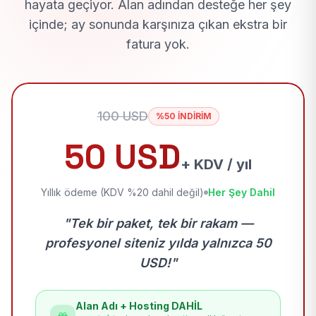
hayata geçiyor. Alan adından desteğe her şey
içinde; ay sonunda karşınıza çıkan ekstra bir
fatura yok.
100 USD
%50 İNDİRİM
50 USD
+ KDV / yıl
Yıllık ödeme (KDV %20 dahil değil)
Her Şey Dahil
"Tek bir paket, tek bir rakam —
profesyonel siteniz yılda yalnızca 50
USD!"
Alan Adı + Hosting DAHİL