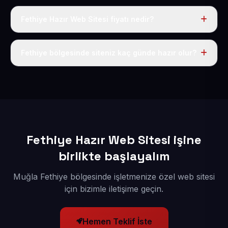
Fethiye Hazır Web Sitesi fiyatı nedir?
Tek fiyat uygulanır: yıllık 50 USD + KDV. Bu bedele alan
adı, hosting, SSL ve temel SEO da dahildir.
Fethiye bölgesinde siteniz kaç günde hazır olur?
İçerikleriniz elimize geçtikten sonra siteniz 1-3 iş günü
içerisinde yayına alınır.
Fethiye Hazır Web Sitesi işine
birlikte başlayalım
Muğla Fethiye bölgesinde işletmenize özel web sitesi
için bizimle iletişime geçin.
Hemen Teklif İste