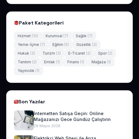
Paket Kategorileri
Hizmet
(10)
Kurumsal
(7)
Sağlık
(7)
Yeme-İçme
(7)
Eğitim
(5)
Güzellik
(3)
Hukuk
(3)
Turizm
(3)
E-Ticaret
(2)
Spor
(2)
Tanıtım
(2)
Emlak
(1)
Finans
(1)
Mağaza
(1)
Yayıncılık
(1)
Son Yazılar
İnternetten Satışa Geçin: Online
Mağazanızı Gece Gündüz Çalıştırın
29 Mayıs 2026
Elektrikçi Web Sitesi ile Arıza