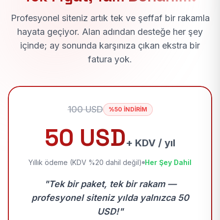
Profesyonel siteniz artık tek ve şeffaf bir rakamla
hayata geçiyor. Alan adından desteğe her şey
içinde; ay sonunda karşınıza çıkan ekstra bir
fatura yok.
100 USD
%50 İNDİRİM
50 USD
+ KDV / yıl
Yıllık ödeme (KDV %20 dahil değil)
Her Şey Dahil
"Tek bir paket, tek bir rakam —
profesyonel siteniz yılda yalnızca 50
USD!"