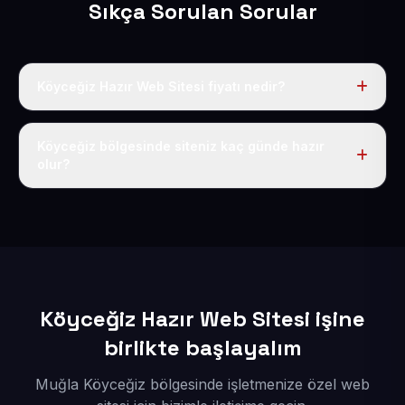
Sıkça Sorulan Sorular
Köyceğiz Hazır Web Sitesi fiyatı nedir?
Tek fiyat uygulanır: yıllık 50 USD + KDV. Bu bedele alan
adı, hosting, SSL ve temel SEO da dahildir.
Köyceğiz bölgesinde siteniz kaç günde hazır
olur?
İçerikleriniz elimize geçtikten sonra siteniz 1-3 iş günü
içerisinde yayına alınır.
Köyceğiz Hazır Web Sitesi işine
birlikte başlayalım
Muğla Köyceğiz bölgesinde işletmenize özel web