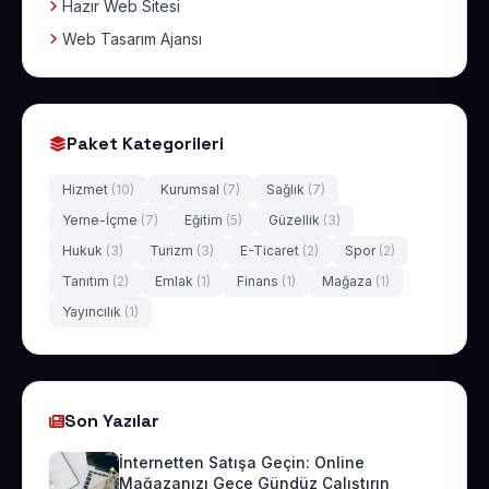
Hazır Web Sitesi
Web Tasarım Ajansı
Paket Kategorileri
Hizmet
(10)
Kurumsal
(7)
Sağlık
(7)
Yeme-İçme
(7)
Eğitim
(5)
Güzellik
(3)
Hukuk
(3)
Turizm
(3)
E-Ticaret
(2)
Spor
(2)
Tanıtım
(2)
Emlak
(1)
Finans
(1)
Mağaza
(1)
Yayıncılık
(1)
Son Yazılar
İnternetten Satışa Geçin: Online
Mağazanızı Gece Gündüz Çalıştırın