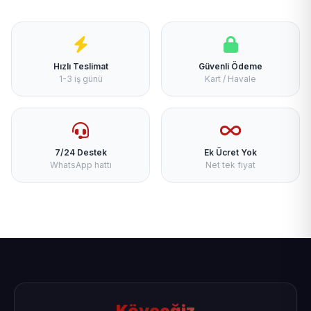
Hızlı Teslimat
Güvenli Ödeme
1-3 iş günü
Kart / Havale
7/24 Destek
Ek Ücret Yok
WhatsApp hattı
Net tek fiyat
Köyceğiz