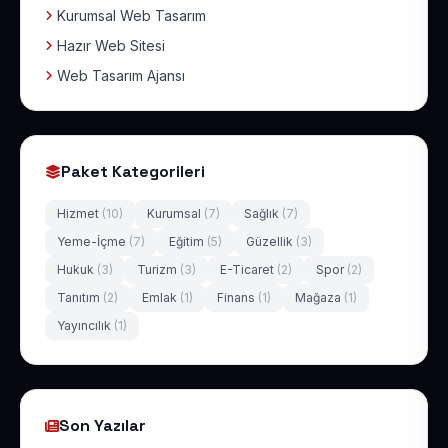
Kurumsal Web Tasarım
Hazır Web Sitesi
Web Tasarım Ajansı
Paket Kategorileri
Hizmet
(10)
Kurumsal
(7)
Sağlık
(7)
Yeme-İçme
(7)
Eğitim
(5)
Güzellik
(3)
Hukuk
(3)
Turizm
(3)
E-Ticaret
(2)
Spor
(2)
Tanıtım
(2)
Emlak
(1)
Finans
(1)
Mağaza
(1)
Yayıncılık
(1)
Son Yazılar