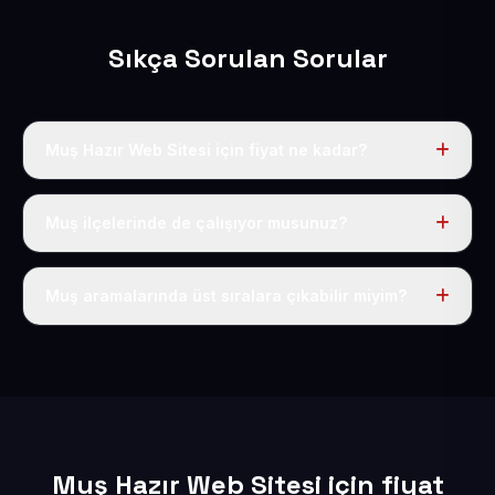
Sıkça Sorulan Sorular
Muş Hazır Web Sitesi için fiyat ne kadar?
Muş dahil Türkiye’nin her yerinde geçerli yıllık tek
fiyatımız 50 USD + KDV’dir. Alan adı, hosting, SSL ve
Muş ilçelerinde de çalışıyor musunuz?
temel SEO bu fiyatın içindedir.
Elbette; Muş iline bağlı bütün ilçelere uzaktan ve
eksiksiz şekilde hizmet sunuyoruz.
Muş aramalarında üst sıralara çıkabilir miyim?
Sitenizi Muş odaklı yerel SEO ve AEO içerikleriyle
kuruyoruz; böylece bölgesel aramalarda daha kolay
bulunur hale gelirsiniz.
Muş Hazır Web Sitesi için fiyat