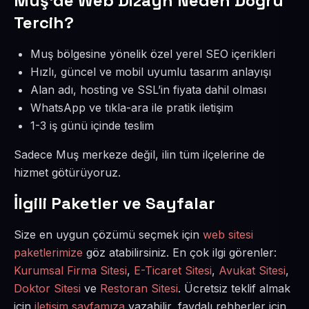
Muş’de Web Dizayn Neden Doğru
Tercih?
Muş bölgesine yönelik özel yerel SEO içerikleri
Hızlı, güncel ve mobil uyumlu tasarım anlayışı
Alan adı, hosting ve SSL’in fiyata dahil olması
WhatsApp ve tıkla-ara ile pratik iletişim
1-3 iş günü içinde teslim
Sadece Muş merkeze değil, ilin tüm ilçelerine de
hizmet götürüyoruz.
İlgili Paketler ve Sayfalar
Size en uygun çözümü seçmek için
web sitesi
paketlerimize
göz atabilirsiniz. En çok ilgi görenler:
Kurumsal Firma Sitesi
,
E-Ticaret Sitesi
,
Avukat Sitesi
,
Doktor Sitesi
ve
Restoran Sitesi
. Ücretsiz teklif almak
için
iletişim sayfamıza
yazabilir, faydalı rehberler için