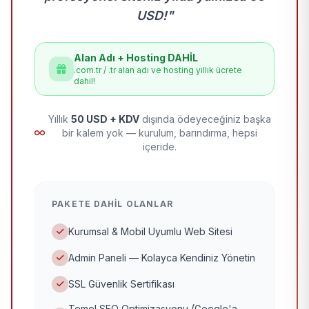
USD!"
Alan Adı + Hosting DAHİL
.com.tr / .tr alan adı ve hosting yıllık ücrete
dahil!
Yıllık
50 USD + KDV
dışında ödeyeceğiniz başka
bir kalem yok — kurulum, barındırma, hepsi
içeride.
PAKETE DAHIL OLANLAR
Kurumsal & Mobil Uyumlu Web Sitesi
Admin Paneli — Kolayca Kendiniz Yönetin
SSL Güvenlik Sertifikası
Temel SEO Optimizasyonu (Google'a