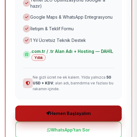
hazır)
Google Maps & WhatsApp Entegrasyonu
İletişim & Teklif Formu
1 Yıl Ücretsiz Teknik Destek
.com.tr / .tr Alan Adı + Hosting — DAHİL
Yıllık
Ne gizli ücret ne ek kalem. Yılda yalnızca
50
USD + KDV
; alan adı, barındırma ve fazlası bu
rakamın içinde.
Hemen Başlayalım
WhatsApp'tan Sor