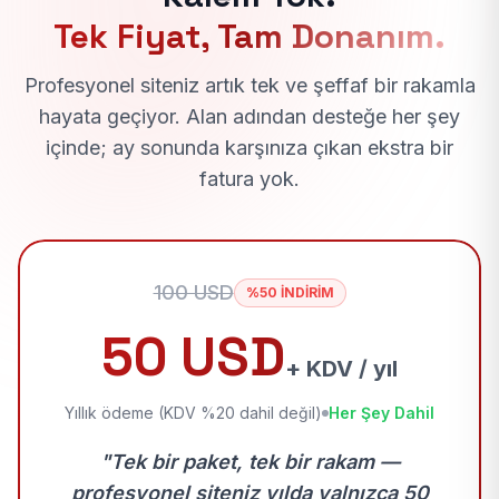
Tek Fiyat, Tam Donanım.
Profesyonel siteniz artık tek ve şeffaf bir rakamla
hayata geçiyor. Alan adından desteğe her şey
içinde; ay sonunda karşınıza çıkan ekstra bir
fatura yok.
100 USD
%50 İNDİRİM
50 USD
+ KDV / yıl
Yıllık ödeme (KDV %20 dahil değil)
Her Şey Dahil
"Tek bir paket, tek bir rakam —
profesyonel siteniz yılda yalnızca 50