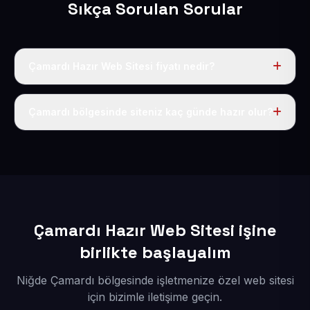
Sıkça Sorulan Sorular
Çamardı Hazır Web Sitesi fiyatı nedir?
Tek fiyat uygulanır: yıllık 50 USD + KDV. Bu bedele alan
adı, hosting, SSL ve temel SEO da dahildir.
Çamardı bölgesinde siteniz kaç günde hazır olur?
İçerikleriniz elimize geçtikten sonra siteniz 1-3 iş günü
içerisinde yayına alınır.
Çamardı Hazır Web Sitesi işine
birlikte başlayalım
Niğde Çamardı bölgesinde işletmenize özel web sitesi
için bizimle iletişime geçin.