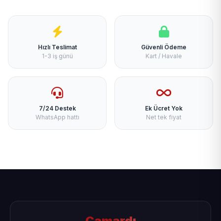
Hızlı Teslimat
Güvenli Ödeme
1-3 iş günü
Kart / Havale
7/24 Destek
Ek Ücret Yok
WhatsApp hattı
Net tek fiyat
Çamardı