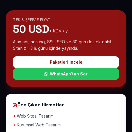
TEK & ŞEFFAF FIYAT
50 USD
+ KDV / yıl
Alan adı, hosting, SSL, SEO ve 30 gün destek dahil.
Siteniz 1-3 iş günü içinde yayında.
Paketleri İncele
WhatsApp'tan Sor
Öne Çıkan Hizmetler
Web Sitesi Tasarımı
Kurumsal Web Tasarım