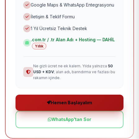
Google Maps & WhatsApp Entegrasyonu
İletişim & Teklif Formu
1 Yıl Ücretsiz Teknik Destek
.com.tr / .tr Alan Adı + Hosting — DAHİL
Yıllık
Ne gizli ücret ne ek kalem. Yılda yalnızca
50
USD + KDV
; alan adı, barındırma ve fazlası bu
rakamın içinde.
Hemen Başlayalım
WhatsApp'tan Sor