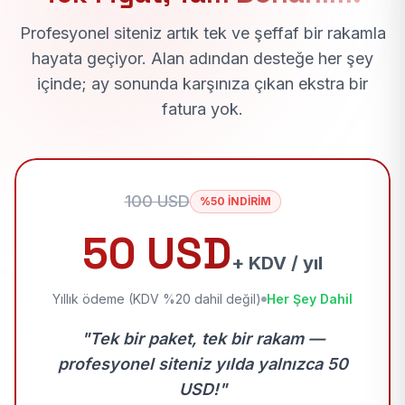
Profesyonel siteniz artık tek ve şeffaf bir rakamla
hayata geçiyor. Alan adından desteğe her şey
içinde; ay sonunda karşınıza çıkan ekstra bir
fatura yok.
100 USD
%50 İNDİRİM
50 USD
+ KDV / yıl
Yıllık ödeme (KDV %20 dahil değil)
Her Şey Dahil
"Tek bir paket, tek bir rakam —
profesyonel siteniz yılda yalnızca 50
USD!"