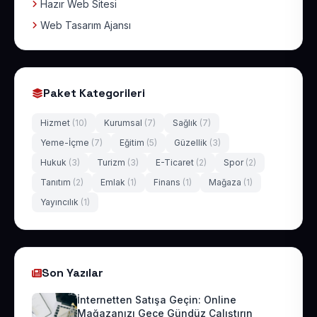
Hazır Web Sitesi
Web Tasarım Ajansı
Paket Kategorileri
Hizmet
(10)
Kurumsal
(7)
Sağlık
(7)
Yeme-İçme
(7)
Eğitim
(5)
Güzellik
(3)
Hukuk
(3)
Turizm
(3)
E-Ticaret
(2)
Spor
(2)
Tanıtım
(2)
Emlak
(1)
Finans
(1)
Mağaza
(1)
Yayıncılık
(1)
Son Yazılar
İnternetten Satışa Geçin: Online
Mağazanızı Gece Gündüz Çalıştırın