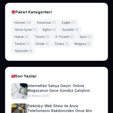
Paket Kategorileri
Hizmet
(10)
Kurumsal
(7)
Sağlık
(7)
Yeme-İçme
(7)
Eğitim
(5)
Güzellik
(3)
Hukuk
(3)
Turizm
(3)
E-Ticaret
(2)
Spor
(2)
Tanıtım
(2)
Emlak
(1)
Finans
(1)
Mağaza
(1)
Yayıncılık
(1)
Son Yazılar
İnternetten Satışa Geçin: Online
Mağazanızı Gece Gündüz Çalıştırın
29 Mayıs 2026
Elektrikçi Web Sitesi ile Arıza
Telefonlarını Rakibinizden Önce Alın