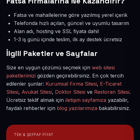
Fatsa Firmalarına Ne Kazandırır?
Fatsa ve mahallelerine göre yazılmış yerel içerik
Telefonda hızlı açılan, güncel ve uyumlu tasarım
Alan adı, hosting ve SSL fiyata dahil
1-3 iş günü içinde teslim, ilk ay destek ücretsiz
İlgili Paketler ve Sayfalar
Size en uygun çözümü seçmek için
web sitesi
paketlerimizi
gözden geçirebilirsiniz. En çok tercih
edilenler şunlar:
Kurumsal Firma Sitesi
,
E-Ticaret
Sitesi
,
Avukat Sitesi
,
Doktor Sitesi
ve
Restoran Sitesi
.
Ücretsiz teklif almak için
iletişim sayfamıza
yazabilir,
faydalı rehberler için
blog yazılarımıza
bakabilirsiniz.
TEK & ŞEFFAF FIYAT