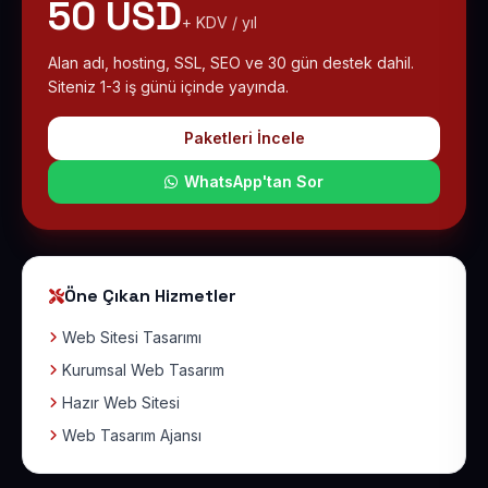
50 USD
+ KDV / yıl
Alan adı, hosting, SSL, SEO ve 30 gün destek dahil.
Siteniz 1-3 iş günü içinde yayında.
Paketleri İncele
WhatsApp'tan Sor
Öne Çıkan Hizmetler
Web Sitesi Tasarımı
Kurumsal Web Tasarım
Hazır Web Sitesi
Web Tasarım Ajansı