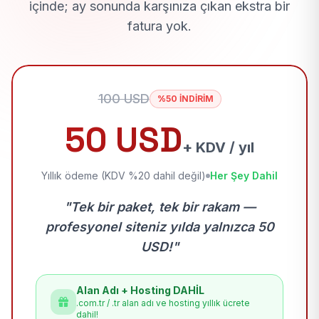
içinde; ay sonunda karşınıza çıkan ekstra bir
fatura yok.
100 USD
%50 İNDİRİM
50 USD
+ KDV / yıl
Yıllık ödeme (KDV %20 dahil değil)
Her Şey Dahil
"Tek bir paket, tek bir rakam —
profesyonel siteniz yılda yalnızca 50
USD!"
Alan Adı + Hosting DAHİL
.com.tr / .tr alan adı ve hosting yıllık ücrete
dahil!