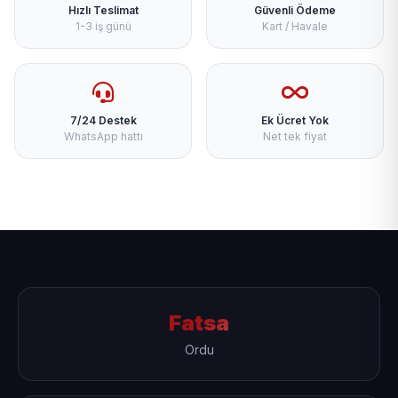
Hızlı Teslimat
Güvenli Ödeme
1-3 iş günü
Kart / Havale
7/24 Destek
Ek Ücret Yok
WhatsApp hattı
Net tek fiyat
Fatsa
Ordu