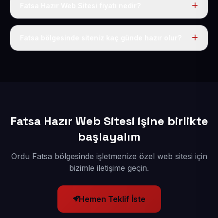
Fatsa Hazır Web Sitesi fiyatı nedir?
Tek fiyat uygulanır: yıllık 50 USD + KDV. Bu bedele alan
adı, hosting, SSL ve temel SEO da dahildir.
Fatsa bölgesinde siteniz kaç günde hazır olur?
İçerikleriniz elimize geçtikten sonra siteniz 1-3 iş günü
içerisinde yayına alınır.
Fatsa Hazır Web Sitesi işine birlikte
başlayalım
Ordu Fatsa bölgesinde işletmenize özel web sitesi için
bizimle iletişime geçin.
Hemen Teklif İste