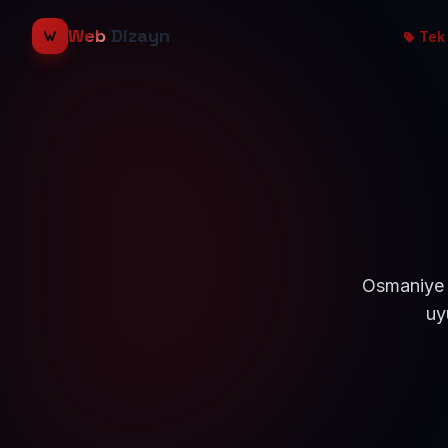
Web
Dizayn
Tek 
Osmaniye v
uy