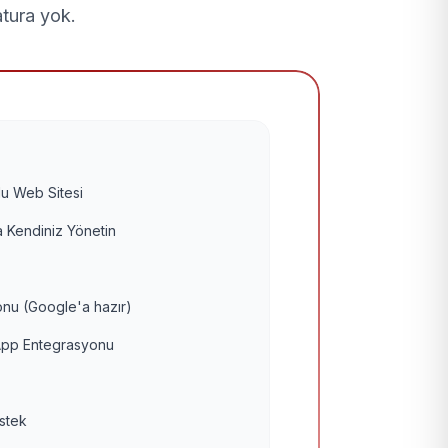
atura yok.
u Web Sitesi
 Kendiniz Yönetin
nu (Google'a hazır)
pp Entegrasyonu
estek