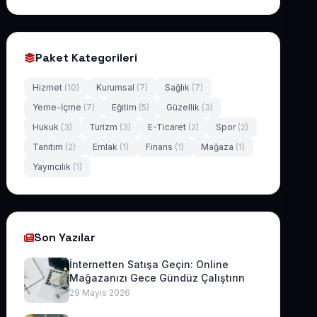
Paket Kategorileri
Hizmet
(10)
Kurumsal
(7)
Sağlık
(7)
Yeme-İçme
(7)
Eğitim
(5)
Güzellik
(3)
Hukuk
(3)
Turizm
(3)
E-Ticaret
(2)
Spor
(2)
Tanıtım
(2)
Emlak
(1)
Finans
(1)
Mağaza
(1)
Yayıncılık
(1)
Son Yazılar
İnternetten Satışa Geçin: Online
Mağazanızı Gece Gündüz Çalıştırın
29 Mayıs 2026