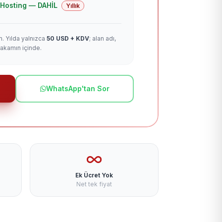
 + Hosting — DAHİL
Yıllık
m. Yılda yalnızca
50 USD + KDV
; alan adı,
rakamın içinde.
WhatsApp'tan Sor
Ek Ücret Yok
Net tek fiyat