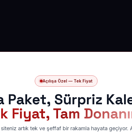
Açılışa Özel — Tek Fiyat
a Paket, Sürpriz Kal
k Fiyat, Tam Donan
siteniz artık tek ve şeffaf bir rakamla hayata geçiyor.