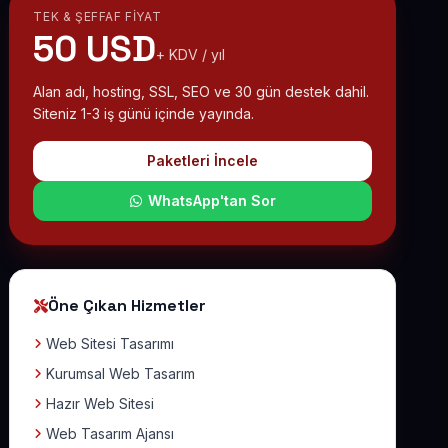
TEK & ŞEFFAF FIYAT
50 USD
+ KDV / yıl
Alan adı, hosting, SSL, SEO ve 30 gün destek dahil.
Siteniz 1-3 iş günü içinde yayında.
Paketleri İncele
WhatsApp'tan Sor
Öne Çıkan Hizmetler
Web Sitesi Tasarımı
Kurumsal Web Tasarım
Hazır Web Sitesi
Web Tasarım Ajansı