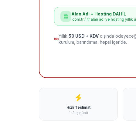
Alan Adı + Hosting DAHİL
.com.tr / .tr alan adı ve hosting yıllık 
Yıllık
50 USD + KDV
dışında ödeyeceği
kurulum, barındırma, hepsi içeride.
Hızlı Teslimat
1-3 iş günü