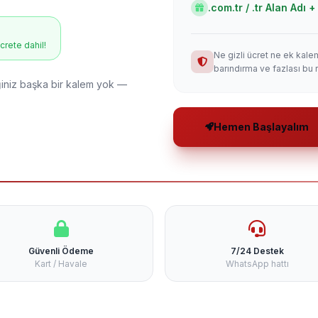
.com.tr / .tr Alan Adı
ücrete dahil!
Ne gizli ücret ne ek kale
barındırma ve fazlası bu 
niz başka bir kalem yok —
Hemen Başlayalım
Güvenli Ödeme
7/24 Destek
Kart / Havale
WhatsApp hattı