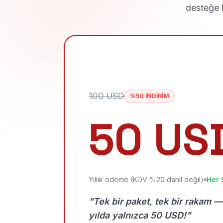
desteğe h
100 USD
%50 İNDİRİM
50 US
Yıllık ödeme (KDV %20 dahil değil)
Her 
"Tek bir paket, tek bir rakam —
yılda yalnızca 50 USD!"