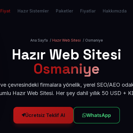
Fiyat
Hazır Sistemler
Paketler
Fiyatlar
Hakkımızda
Ana Sayfa
/
Hazır Web Sitesi
/
Osmaniye
Hazır Web Sitesi
Osmaniye
e çevresindeki firmalara yönelik, yerel SEO/AEO odak
umlu Hazır Web Sitesi. Her şey dahil yıllık 50 USD + K
Ücretsiz Teklif Al
WhatsApp