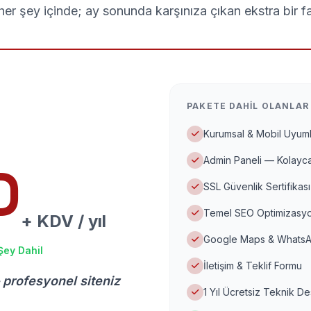
er şey içinde; ay sonunda karşınıza çıkan ekstra bir f
PAKETE DAHIL OLANLAR
Kurumsal & Mobil Uyuml
Admin Paneli — Kolayca
D
SSL Güvenlik Sertifikası
Temel SEO Optimizasyo
+ KDV / yıl
Google Maps & WhatsA
Şey Dahil
İletişim & Teklif Formu
 profesyonel siteniz
1 Yıl Ücretsiz Teknik D