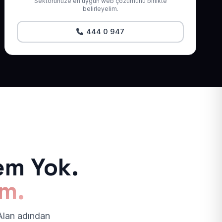
Sektörünüze en uygun web çözümünü birlikte
belirleyelim.
444 0 947
em Yok.
ım.
 Alan adından