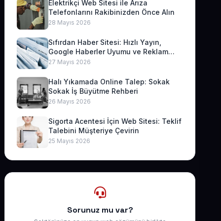
Elektrikçi Web Sitesi ile Arıza
Telefonlarını Rakibinizden Önce Alın
28 Mayıs 2026
Sıfırdan Haber Sitesi: Hızlı Yayın,
Google Haberler Uyumu ve Reklam
Geliri
27 Mayıs 2026
Halı Yıkamada Online Talep: Sokak
Sokak İş Büyütme Rehberi
26 Mayıs 2026
Sigorta Acentesi İçin Web Sitesi: Teklif
Talebini Müşteriye Çevirin
25 Mayıs 2026
Sorunuz mu var?