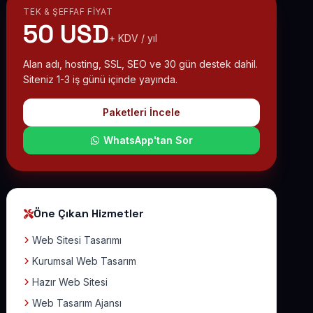
TEK & ŞEFFAF FIYAT
50 USD
+ KDV / yıl
Alan adı, hosting, SSL, SEO ve 30 gün destek dahil.
Siteniz 1-3 iş günü içinde yayında.
Paketleri İncele
WhatsApp'tan Sor
Öne Çıkan Hizmetler
Web Sitesi Tasarımı
Kurumsal Web Tasarım
Hazır Web Sitesi
Web Tasarım Ajansı