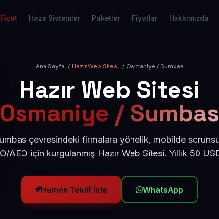
Fiyat
Hazır Sistemler
Paketler
Fiyatlar
Hakkımızda
Ana Sayfa
/
Hazır Web Sitesi
/
Osmaniye / Sumbas
Hazır Web Sitesi
Osmaniye / Sumbas
mbas çevresindeki firmalara yönelik, mobilde sorunsu
EO/AEO için kurgulanmış Hazır Web Sitesi. Yıllık 50 US
Hemen Teklif İste
WhatsApp