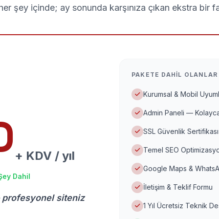
er şey içinde; ay sonunda karşınıza çıkan ekstra bir f
PAKETE DAHIL OLANLAR
Kurumsal & Mobil Uyuml
Admin Paneli — Kolayca
D
SSL Güvenlik Sertifikası
Temel SEO Optimizasyo
+ KDV / yıl
Google Maps & WhatsA
Şey Dahil
İletişim & Teklif Formu
 profesyonel siteniz
1 Yıl Ücretsiz Teknik D