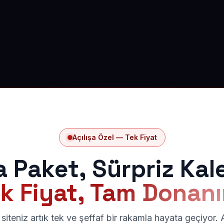
Açılışa Özel — Tek Fiyat
a Paket, Sürpriz Kal
k Fiyat, Tam Donan
siteniz artık tek ve şeffaf bir rakamla hayata geçiyor.