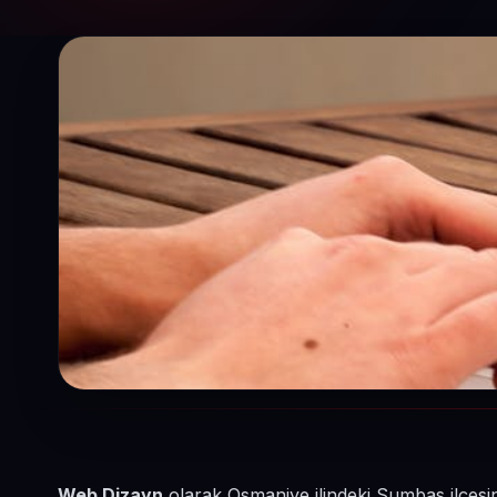
Web Dizayn
olarak Osmaniye ilindeki Sumbas ilçesin