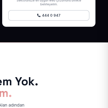
Sektörünüze en uygun web çözümünü birlikte
belirleyelim.
444 0 947
em Yok.
ım.
 Alan adından