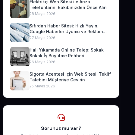
Elektrikçi Web Sitesi ile Arıza
Telefonlarını Rakibinizden Önce Alın
28 Mayıs 2026
Sıfırdan Haber Sitesi: Hızlı Yayın,
Google Haberler Uyumu ve Reklam
Geliri
27 Mayıs 2026
Halı Yıkamada Online Talep: Sokak
Sokak İş Büyütme Rehberi
26 Mayıs 2026
Sigorta Acentesi İçin Web Sitesi: Teklif
Talebini Müşteriye Çevirin
25 Mayıs 2026
Sorunuz mu var?