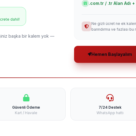
.com.tr / .tr Alan Adı
ücrete dahil!
Ne gizli ücret ne ek kale
barındırma ve fazlası bu 
niz başka bir kalem yok —
Hemen Başlayalım
Güvenli Ödeme
7/24 Destek
Kart / Havale
WhatsApp hattı