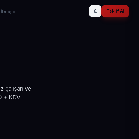
Teklif Al
İletişim
z çalışan ve
D + KDV.