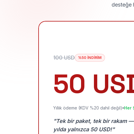
desteğe h
100 USD
%50 İNDİRİM
50 US
Yıllık ödeme (KDV %20 dahil değil)
Her 
"Tek bir paket, tek bir rakam —
yılda yalnızca 50 USD!"