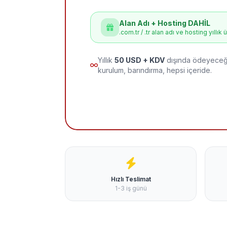
Alan Adı + Hosting DAHİL
.com.tr / .tr alan adı ve hosting yıllık 
Yıllık
50 USD + KDV
dışında ödeyeceği
kurulum, barındırma, hepsi içeride.
Hızlı Teslimat
1-3 iş günü