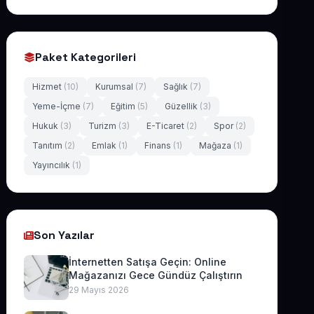
Paket Kategorileri
Hizmet
(10)
Kurumsal
(7)
Sağlık
(7)
Yeme-İçme
(7)
Eğitim
(5)
Güzellik
(3)
Hukuk
(3)
Turizm
(3)
E-Ticaret
(2)
Spor
(2)
Tanıtım
(2)
Emlak
(1)
Finans
(1)
Mağaza
(1)
Yayıncılık
(1)
Son Yazılar
İnternetten Satışa Geçin: Online
Mağazanızı Gece Gündüz Çalıştırın
29 Mayıs 2026