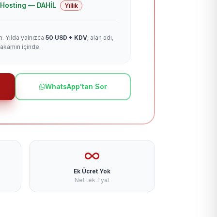
 + Hosting — DAHİL
Yıllık
m. Yılda yalnızca
50 USD + KDV
; alan adı,
rakamın içinde.
WhatsApp'tan Sor
Ek Ücret Yok
Net tek fiyat