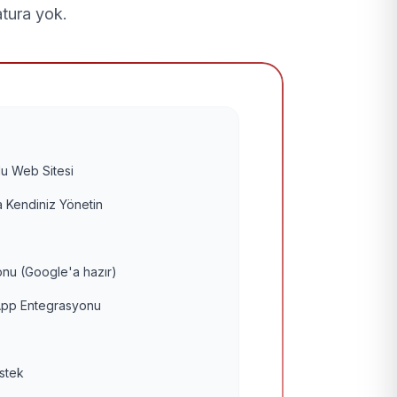
atura yok.
u Web Sitesi
 Kendiniz Yönetin
nu (Google'a hazır)
pp Entegrasyonu
estek