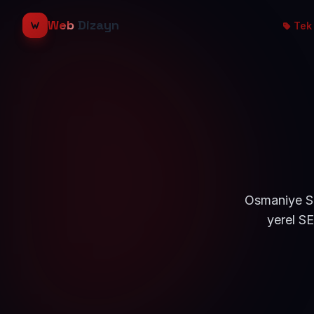
Web
Dizayn
Tek 
Osmaniye Su
yerel S