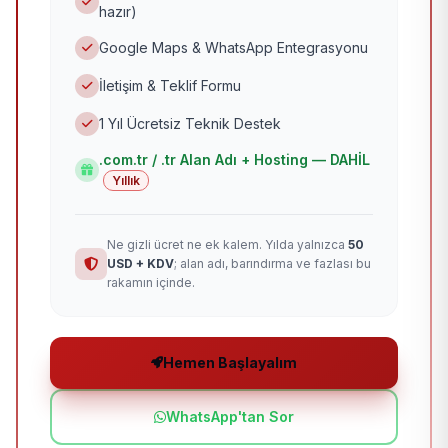
hazır)
Google Maps & WhatsApp Entegrasyonu
İletişim & Teklif Formu
1 Yıl Ücretsiz Teknik Destek
.com.tr / .tr Alan Adı + Hosting — DAHİL
Yıllık
Ne gizli ücret ne ek kalem. Yılda yalnızca
50
USD + KDV
; alan adı, barındırma ve fazlası bu
rakamın içinde.
Hemen Başlayalım
WhatsApp'tan Sor