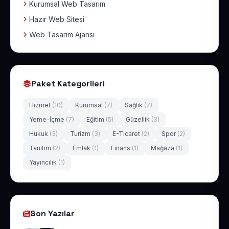
Kurumsal Web Tasarım
Hazır Web Sitesi
Web Tasarım Ajansı
Paket Kategorileri
Hizmet
(10)
Kurumsal
(7)
Sağlık
(7)
Yeme-İçme
(7)
Eğitim
(5)
Güzellik
(3)
Hukuk
(3)
Turizm
(3)
E-Ticaret
(2)
Spor
(2)
Tanıtım
(2)
Emlak
(1)
Finans
(1)
Mağaza
(1)
Yayıncılık
(1)
Son Yazılar