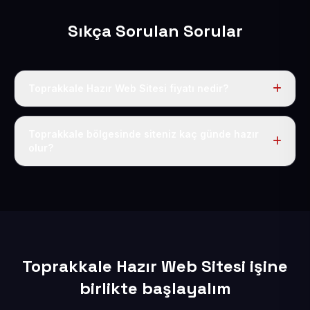
Sıkça Sorulan Sorular
Toprakkale Hazır Web Sitesi fiyatı nedir?
Tek fiyat uygulanır: yıllık 50 USD + KDV. Bu bedele alan
adı, hosting, SSL ve temel SEO da dahildir.
Toprakkale bölgesinde siteniz kaç günde hazır
olur?
İçerikleriniz elimize geçtikten sonra siteniz 1-3 iş günü
içerisinde yayına alınır.
Toprakkale Hazır Web Sitesi işine
birlikte başlayalım