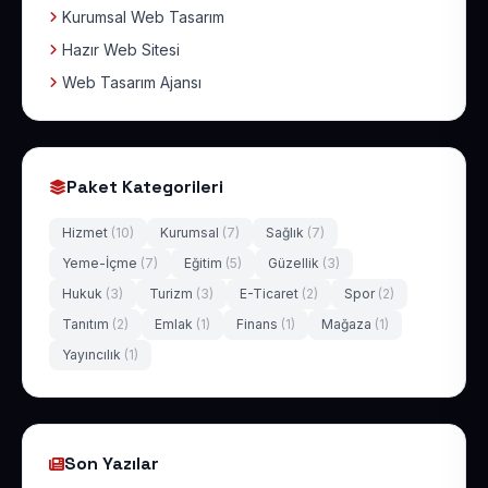
Kurumsal Web Tasarım
Hazır Web Sitesi
Web Tasarım Ajansı
Paket Kategorileri
Hizmet
(10)
Kurumsal
(7)
Sağlık
(7)
Yeme-İçme
(7)
Eğitim
(5)
Güzellik
(3)
Hukuk
(3)
Turizm
(3)
E-Ticaret
(2)
Spor
(2)
Tanıtım
(2)
Emlak
(1)
Finans
(1)
Mağaza
(1)
Yayıncılık
(1)
Son Yazılar