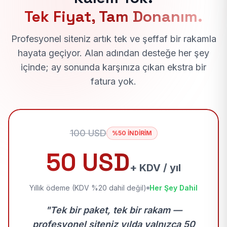
Tek Fiyat, Tam Donanım.
Profesyonel siteniz artık tek ve şeffaf bir rakamla
hayata geçiyor. Alan adından desteğe her şey
içinde; ay sonunda karşınıza çıkan ekstra bir
fatura yok.
100 USD
%50 İNDİRİM
50 USD
+ KDV / yıl
Yıllık ödeme (KDV %20 dahil değil)
Her Şey Dahil
"Tek bir paket, tek bir rakam —
profesyonel siteniz yılda yalnızca 50