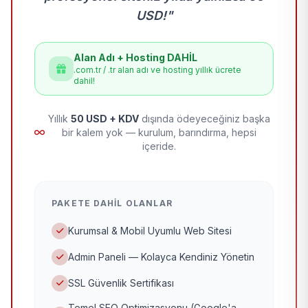
USD!"
Alan Adı + Hosting DAHİL
.com.tr / .tr alan adı ve hosting yıllık ücrete
dahil!
Yıllık
50 USD + KDV
dışında ödeyeceğiniz başka
bir kalem yok — kurulum, barındırma, hepsi
içeride.
PAKETE DAHIL OLANLAR
Kurumsal & Mobil Uyumlu Web Sitesi
Admin Paneli — Kolayca Kendiniz Yönetin
SSL Güvenlik Sertifikası
Temel SEO Optimizasyonu (Google'a