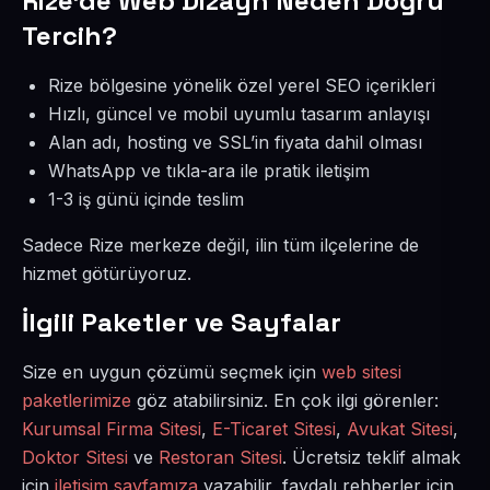
Rize’de Web Dizayn Neden Doğru
Tercih?
Rize bölgesine yönelik özel yerel SEO içerikleri
Hızlı, güncel ve mobil uyumlu tasarım anlayışı
Alan adı, hosting ve SSL’in fiyata dahil olması
WhatsApp ve tıkla-ara ile pratik iletişim
1-3 iş günü içinde teslim
Sadece Rize merkeze değil, ilin tüm ilçelerine de
hizmet götürüyoruz.
İlgili Paketler ve Sayfalar
Size en uygun çözümü seçmek için
web sitesi
paketlerimize
göz atabilirsiniz. En çok ilgi görenler:
Kurumsal Firma Sitesi
,
E-Ticaret Sitesi
,
Avukat Sitesi
,
Doktor Sitesi
ve
Restoran Sitesi
. Ücretsiz teklif almak
için
iletişim sayfamıza
yazabilir, faydalı rehberler için