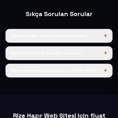
Sıkça Sorulan Sorular
Rize Hazır Web Sitesi için fiyat ne kadar?
Rize dahil Türkiye’nin her yerinde geçerli yıllık tek
fiyatımız 50 USD + KDV’dir. Alan adı, hosting, SSL ve
Rize ilçelerinde de çalışıyor musunuz?
temel SEO bu fiyatın içindedir.
Elbette; Rize iline bağlı bütün ilçelere uzaktan ve
eksiksiz şekilde hizmet sunuyoruz.
Rize aramalarında üst sıralara çıkabilir miyim?
Sitenizi Rize odaklı yerel SEO ve AEO içerikleriyle
kuruyoruz; böylece bölgesel aramalarda daha kolay
bulunur hale gelirsiniz.
Rize Hazır Web Sitesi için fiyat