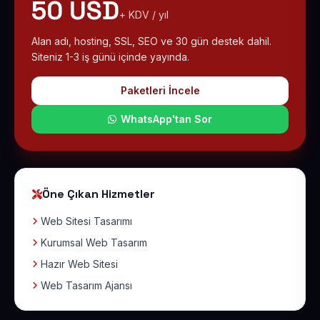
50 USD
+ KDV / yıl
Alan adı, hosting, SSL, SEO ve 30 gün destek dahil.
Siteniz 1-3 iş günü içinde yayında.
Paketleri İncele
WhatsApp'tan Sor
Öne Çıkan Hizmetler
Web Sitesi Tasarımı
Kurumsal Web Tasarım
Hazır Web Sitesi
Web Tasarım Ajansı