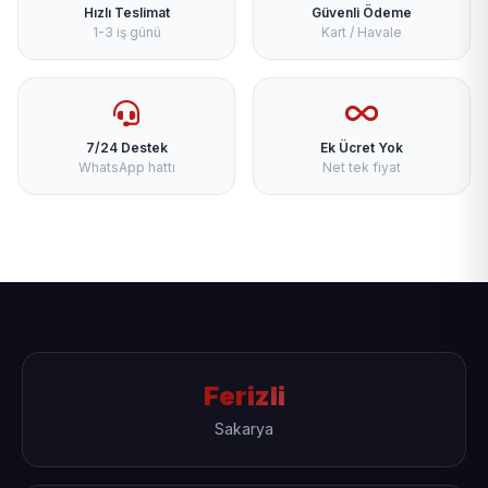
Hızlı Teslimat
Güvenli Ödeme
1-3 iş günü
Kart / Havale
7/24 Destek
Ek Ücret Yok
WhatsApp hattı
Net tek fiyat
Ferizli
Sakarya