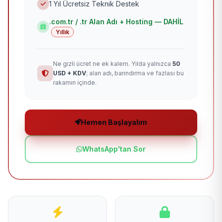
1 Yıl Ücretsiz Teknik Destek
.com.tr / .tr Alan Adı + Hosting — DAHİL
Yıllık
Ne gizli ücret ne ek kalem. Yılda yalnızca
50
USD + KDV
; alan adı, barındırma ve fazlası bu
rakamın içinde.
Hemen Başlayalım
WhatsApp'tan Sor