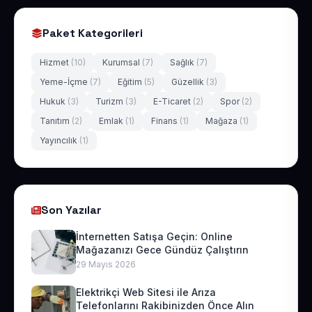
Paket Kategorileri
Hizmet
(10)
Kurumsal
(7)
Sağlık
(7)
Yeme-İçme
(7)
Eğitim
(5)
Güzellik
(3)
Hukuk
(3)
Turizm
(3)
E-Ticaret
(2)
Spor
(2)
Tanıtım
(2)
Emlak
(1)
Finans
(1)
Mağaza
(1)
Yayıncılık
(1)
Son Yazılar
İnternetten Satışa Geçin: Online
Mağazanızı Gece Gündüz Çalıştırın
29 Mayıs 2026
Elektrikçi Web Sitesi ile Arıza
Telefonlarını Rakibinizden Önce Alın