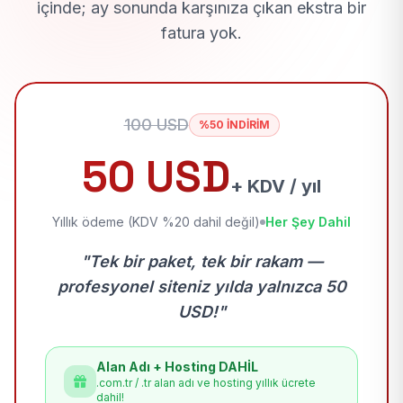
içinde; ay sonunda karşınıza çıkan ekstra bir
fatura yok.
100 USD
%50 İNDİRİM
50 USD
+ KDV / yıl
Yıllık ödeme (KDV %20 dahil değil)
Her Şey Dahil
"Tek bir paket, tek bir rakam —
profesyonel siteniz yılda yalnızca 50
USD!"
Alan Adı + Hosting DAHİL
.com.tr / .tr alan adı ve hosting yıllık ücrete
dahil!