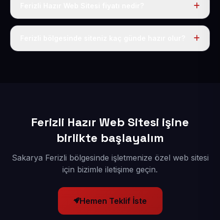
Ferizli Hazır Web Sitesi fiyatı nedir?
Tek fiyat uygulanır: yıllık 50 USD + KDV. Bu bedele alan
adı, hosting, SSL ve temel SEO da dahildir.
Ferizli bölgesinde siteniz kaç günde hazır olur?
İçerikleriniz elimize geçtikten sonra siteniz 1-3 iş günü
içerisinde yayına alınır.
Ferizli Hazır Web Sitesi işine
birlikte başlayalım
Sakarya Ferizli bölgesinde işletmenize özel web sitesi
için bizimle iletişime geçin.
Hemen Teklif İste