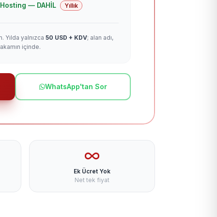
 + Hosting — DAHİL
Yıllık
m. Yılda yalnızca
50 USD + KDV
; alan adı,
rakamın içinde.
WhatsApp'tan Sor
Ek Ücret Yok
Net tek fiyat