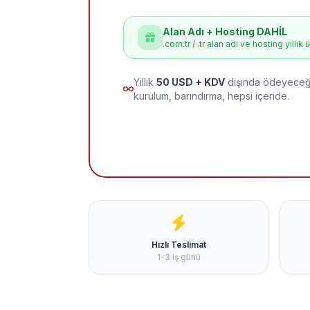
Alan Adı + Hosting DAHİL
.com.tr / .tr alan adı ve hosting yıllık 
Yıllık
50 USD + KDV
dışında ödeyeceği
kurulum, barındırma, hepsi içeride.
Hızlı Teslimat
1-3 iş günü