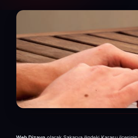
Web Dizayn
olarak Sakarya ilindeki Karasu ilçesinin