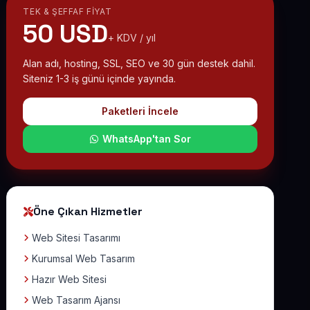
TEK & ŞEFFAF FIYAT
50 USD
+ KDV / yıl
Alan adı, hosting, SSL, SEO ve 30 gün destek dahil.
Siteniz 1-3 iş günü içinde yayında.
Paketleri İncele
WhatsApp'tan Sor
Öne Çıkan Hizmetler
Web Sitesi Tasarımı
Kurumsal Web Tasarım
Hazır Web Sitesi
Web Tasarım Ajansı