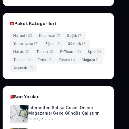
Paket Kategorileri
Hizmet
(10)
Kurumsal
(7)
Sağlık
(7)
Yeme-İçme
(7)
Eğitim
(5)
Güzellik
(3)
Hukuk
(3)
Turizm
(3)
E-Ticaret
(2)
Spor
(2)
Tanıtım
(2)
Emlak
(1)
Finans
(1)
Mağaza
(1)
Yayıncılık
(1)
Son Yazılar
İnternetten Satışa Geçin: Online
Mağazanızı Gece Gündüz Çalıştırın
29 Mayıs 2026