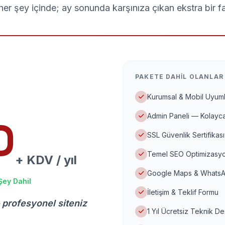
er şey içinde; ay sonunda karşınıza çıkan ekstra bir f
PAKETE DAHIL OLANLAR
Kurumsal & Mobil Uyuml
Admin Paneli — Kolayca
D
SSL Güvenlik Sertifikası
Temel SEO Optimizasyo
+ KDV / yıl
Google Maps & WhatsA
Şey Dahil
İletişim & Teklif Formu
 profesyonel siteniz
1 Yıl Ücretsiz Teknik D