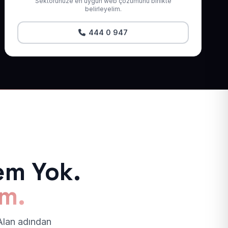
Sektörünüze en uygun web çözümünü birlikte
belirleyelim.
444 0 947
em Yok.
ım.
 Alan adından