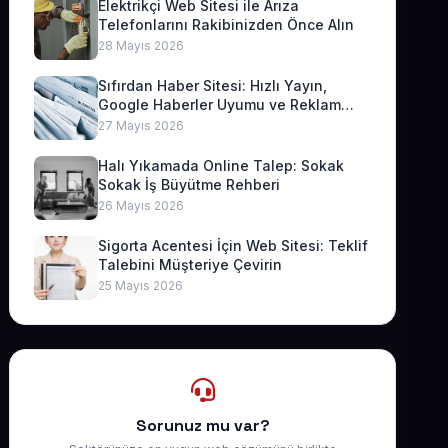
Elektrikçi Web Sitesi ile Arıza
Telefonlarını Rakibinizden Önce Alın
28 Mayıs 2026
Sıfırdan Haber Sitesi: Hızlı Yayın,
Google Haberler Uyumu ve Reklam
Geliri
27 Mayıs 2026
Halı Yıkamada Online Talep: Sokak
Sokak İş Büyütme Rehberi
26 Mayıs 2026
Sigorta Acentesi İçin Web Sitesi: Teklif
Talebini Müşteriye Çevirin
25 Mayıs 2026
Sorunuz mu var?