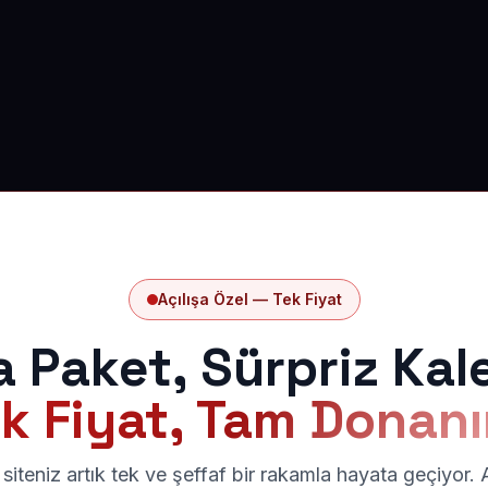
Açılışa Özel — Tek Fiyat
a Paket, Sürpriz Kal
k Fiyat, Tam Donan
siteniz artık tek ve şeffaf bir rakamla hayata geçiyor.