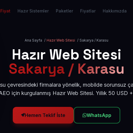
Fiyat
Hazır Sistemler
Paketler
Fiyatlar
Hakkımızda
Ana Sayfa
/
Hazır Web Sitesi
/
Sakarya / Karasu
Hazır Web Sitesi
Sakarya / Karasu
u çevresindeki firmalara yönelik, mobilde sorunsuz ça
EO için kurgulanmış Hazır Web Sitesi. Yıllık 50 USD 
Hemen Teklif İste
WhatsApp