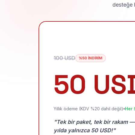
desteğe h
100 USD
%50 İNDİRİM
50 US
Yıllık ödeme (KDV %20 dahil değil)
Her 
"Tek bir paket, tek bir rakam —
yılda yalnızca 50 USD!"