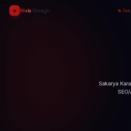
Web
Dizayn
Tek 
Sakarya Karas
SEO/A