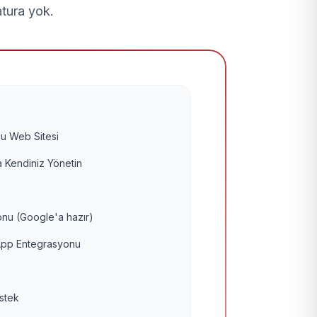
atura yok.
u Web Sitesi
 Kendiniz Yönetin
nu (Google'a hazır)
pp Entegrasyonu
estek