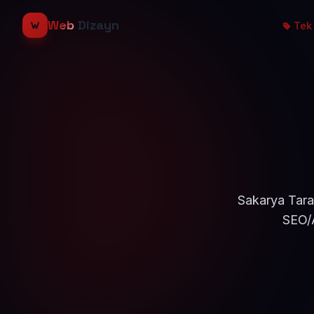
Web
Dizayn
Tek 
Sakarya Tarak
SEO/A