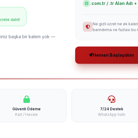
.com.tr / .tr Alan Adı
ücrete dahil!
Ne gizli ücret ne ek kale
barındırma ve fazlası bu 
niz başka bir kalem yok —
Hemen Başlayalım
Güvenli Ödeme
7/24 Destek
Kart / Havale
WhatsApp hattı