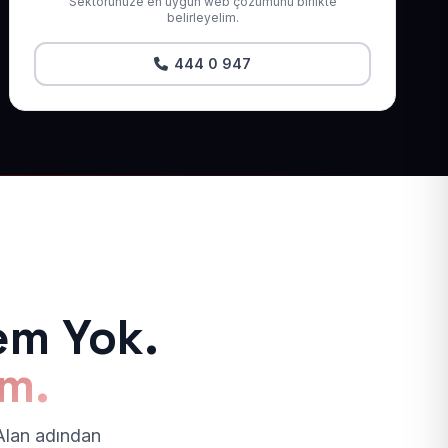
Sektörünüze en uygun web çözümünü birlikte
belirleyelim.
444 0 947
em Yok.
ım.
 Alan adından