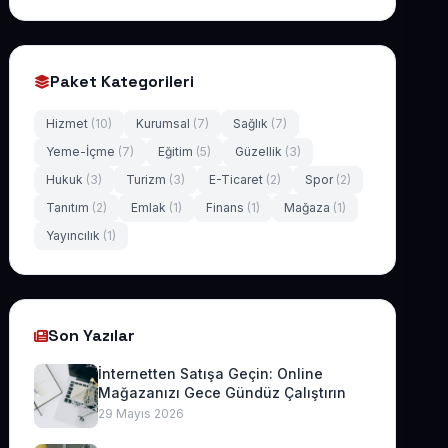
Paket Kategorileri
Hizmet
(10)
Kurumsal
(7)
Sağlık
(7)
Yeme-İçme
(7)
Eğitim
(5)
Güzellik
(3)
Hukuk
(3)
Turizm
(3)
E-Ticaret
(2)
Spor
(2)
Tanıtım
(2)
Emlak
(1)
Finans
(1)
Mağaza
(1)
Yayıncılık
(1)
Son Yazılar
İnternetten Satışa Geçin: Online
Mağazanızı Gece Gündüz Çalıştırın
29 Mayıs 2026