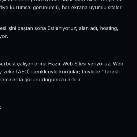
ın diye kurumsal görünümlü, her ekrana uyumlu siteler
esi işini baştan sona üstleniyoruz; alan adı, hosting,
yor.
serbest çalışanlarına Hazır Web Sitesi veriyoruz. Web
y zekâ (AEO) içerikleriyle kurgular; böylece “Taraklı
 aramalarda görünürlüğünüzü artırır.
k