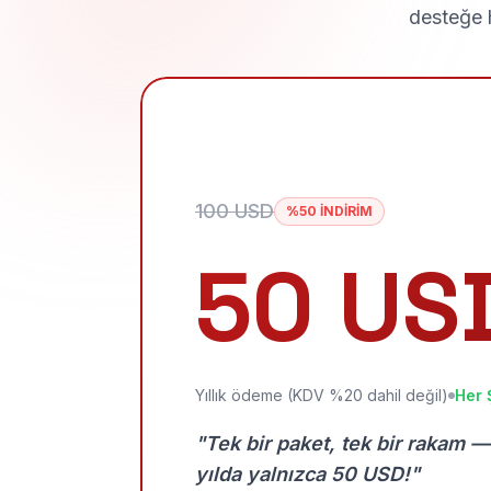
desteğe h
100 USD
%50 İNDİRİM
50 US
Yıllık ödeme (KDV %20 dahil değil)
Her 
"Tek bir paket, tek bir rakam —
yılda yalnızca 50 USD!"