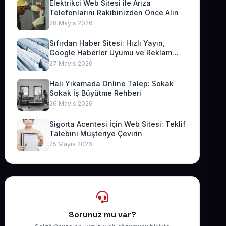
Elektrikçi Web Sitesi ile Arıza
Telefonlarını Rakibinizden Önce Alın
28 Mayıs 2026
Sıfırdan Haber Sitesi: Hızlı Yayın,
Google Haberler Uyumu ve Reklam
Geliri
27 Mayıs 2026
Halı Yıkamada Online Talep: Sokak
Sokak İş Büyütme Rehberi
26 Mayıs 2026
Sigorta Acentesi İçin Web Sitesi: Teklif
Talebini Müşteriye Çevirin
25 Mayıs 2026
Sorunuz mu var?