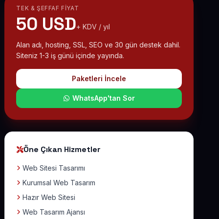
TEK & ŞEFFAF FIYAT
50 USD
+ KDV / yıl
Alan adı, hosting, SSL, SEO ve 30 gün destek dahil.
Siteniz 1-3 iş günü içinde yayında.
Paketleri İncele
WhatsApp'tan Sor
Öne Çıkan Hizmetler
Web Sitesi Tasarımı
Kurumsal Web Tasarım
Hazır Web Sitesi
Web Tasarım Ajansı