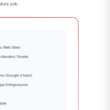
atura yok.
u Web Sitesi
 Kendiniz Yönetin
nu (Google'a hazır)
pp Entegrasyonu
estek