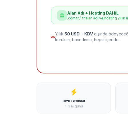
Alan Adı + Hosting DAHİL
.com.tr / .tr alan adı ve hosting yıllık 
Yıllık
50 USD + KDV
dışında ödeyeceği
kurulum, barındırma, hepsi içeride.
Hızlı Teslimat
1-3 iş günü