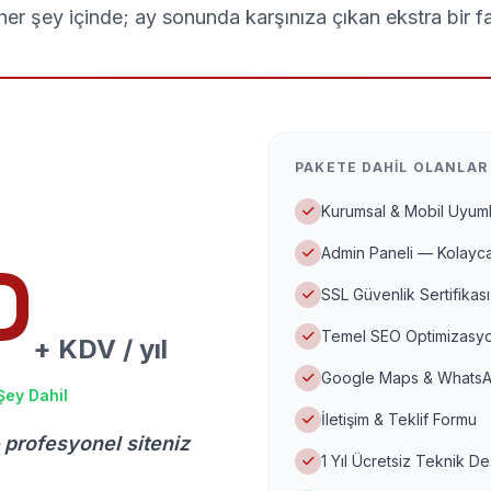
er şey içinde; ay sonunda karşınıza çıkan ekstra bir f
PAKETE DAHIL OLANLAR
Kurumsal & Mobil Uyuml
Admin Paneli — Kolayca
D
SSL Güvenlik Sertifikası
Temel SEO Optimizasyo
+ KDV / yıl
Google Maps & WhatsA
Şey Dahil
İletişim & Teklif Formu
 profesyonel siteniz
1 Yıl Ücretsiz Teknik D