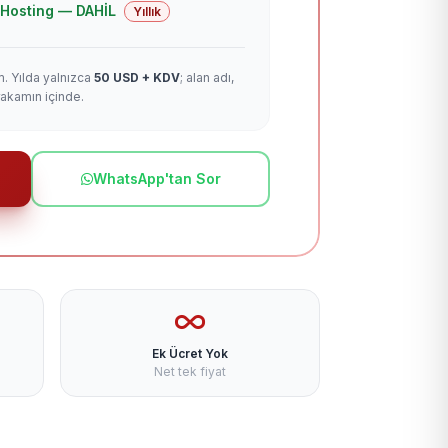
 + Hosting — DAHİL
Yıllık
m. Yılda yalnızca
50 USD + KDV
; alan adı,
rakamın içinde.
WhatsApp'tan Sor
Ek Ücret Yok
Net tek fiyat