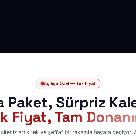
Açılışa Özel — Tek Fiyat
a Paket, Sürpriz Kal
k Fiyat, Tam Donan
siteniz artık tek ve şeffaf bir rakamla hayata geçiyor.