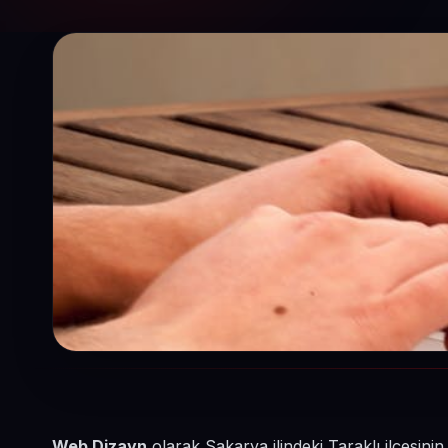
Web Dizayn
olarak Sakarya ilindeki Taraklı ilçesini