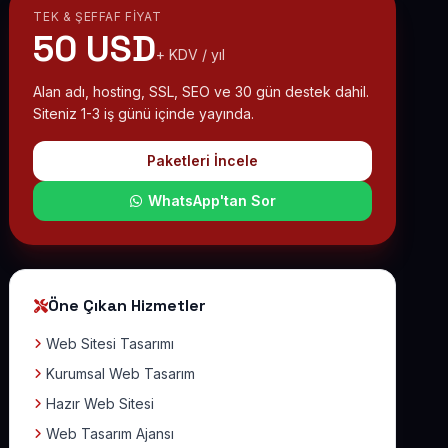
TEK & ŞEFFAF FIYAT
50 USD
+ KDV / yıl
Alan adı, hosting, SSL, SEO ve 30 gün destek dahil.
Siteniz 1-3 iş günü içinde yayında.
Paketleri İncele
WhatsApp'tan Sor
Öne Çıkan Hizmetler
Web Sitesi Tasarımı
Kurumsal Web Tasarım
Hazır Web Sitesi
Web Tasarım Ajansı