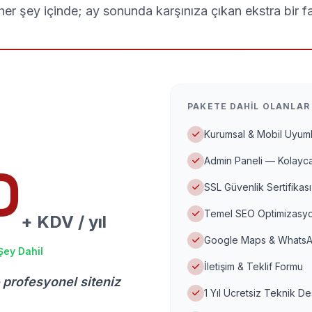
er şey içinde; ay sonunda karşınıza çıkan ekstra bir f
PAKETE DAHIL OLANLAR
Kurumsal & Mobil Uyuml
Admin Paneli — Kolayca
D
SSL Güvenlik Sertifikası
Temel SEO Optimizasyo
+ KDV / yıl
Google Maps & WhatsA
Şey Dahil
İletişim & Teklif Formu
 profesyonel siteniz
1 Yıl Ücretsiz Teknik D