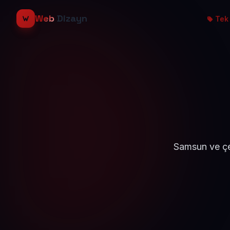
Web
Dizayn
Tek 
Samsun ve çe