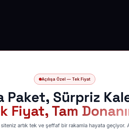
Açılışa Özel — Tek Fiyat
a Paket, Sürpriz Kal
k Fiyat, Tam Donan
siteniz artık tek ve şeffaf bir rakamla hayata geçiyor.