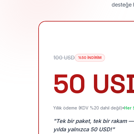
desteğe h
100 USD
%50 İNDİRİM
50 US
Yıllık ödeme (KDV %20 dahil değil)
Her 
"Tek bir paket, tek bir rakam —
yılda yalnızca 50 USD!"