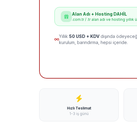
Alan Adı + Hosting DAHİL
.com.tr / .tr alan adı ve hosting yıllık 
Yıllık
50 USD + KDV
dışında ödeyeceği
kurulum, barındırma, hepsi içeride.
Hızlı Teslimat
1-3 iş günü