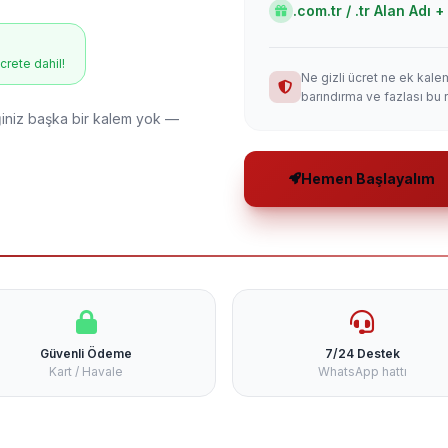
.com.tr / .tr Alan Adı
ücrete dahil!
Ne gizli ücret ne ek kale
barındırma ve fazlası bu 
niz başka bir kalem yok —
Hemen Başlayalım
Güvenli Ödeme
7/24 Destek
Kart / Havale
WhatsApp hattı