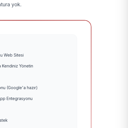
atura yok.
u Web Sitesi
 Kendiniz Yönetin
nu (Google'a hazır)
pp Entegrasyonu
estek