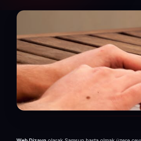
Web Dizayn
olarak Samsun başta olmak üzere çevred