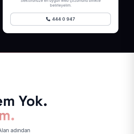
Sektörünüze en uygun web çözümünü birlikte
belirleyelim.
444 0 947
em Yok.
ım.
 Alan adından