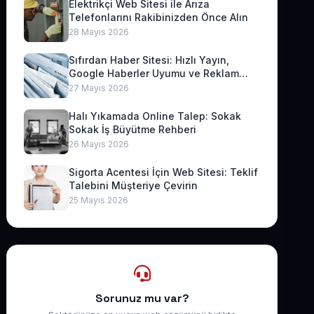
Elektrikçi Web Sitesi ile Arıza
Telefonlarını Rakibinizden Önce Alın
28 Mayıs 2026
Sıfırdan Haber Sitesi: Hızlı Yayın,
Google Haberler Uyumu ve Reklam
Geliri
27 Mayıs 2026
Halı Yıkamada Online Talep: Sokak
Sokak İş Büyütme Rehberi
26 Mayıs 2026
Sigorta Acentesi İçin Web Sitesi: Teklif
Talebini Müşteriye Çevirin
25 Mayıs 2026
Sorunuz mu var?