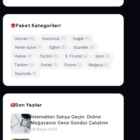
Paket Kategorileri
Hizmet
(10)
Kurumsal
(7)
Sağlık
(7)
Yeme-İçme
(7)
Eğitim
(5)
Güzellik
(3)
Hukuk
(3)
Turizm
(3)
E-Ticaret
(2)
Spor
(2)
Tanıtım
(2)
Emlak
(1)
Finans
(1)
Mağaza
(1)
Yayıncılık
(1)
Son Yazılar
İnternetten Satışa Geçin: Online
Mağazanızı Gece Gündüz Çalıştırın
29 Mayıs 2026