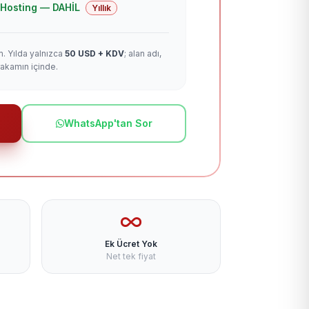
 + Hosting — DAHİL
Yıllık
m. Yılda yalnızca
50 USD + KDV
; alan adı,
rakamın içinde.
WhatsApp'tan Sor
Ek Ücret Yok
Net tek fiyat