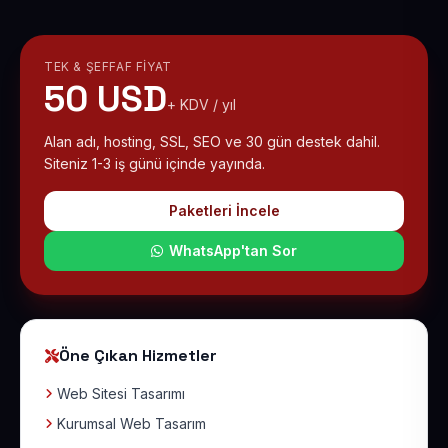
TEK & ŞEFFAF FIYAT
50 USD
+ KDV / yıl
Alan adı, hosting, SSL, SEO ve 30 gün destek dahil.
Siteniz 1-3 iş günü içinde yayında.
Paketleri İncele
WhatsApp'tan Sor
Öne Çıkan Hizmetler
Web Sitesi Tasarımı
Kurumsal Web Tasarım