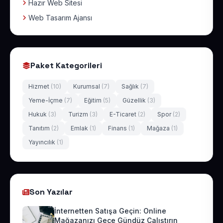
Hazır Web Sitesi
Web Tasarım Ajansı
Paket Kategorileri
Hizmet
(10)
Kurumsal
(7)
Sağlık
(7)
Yeme-İçme
(7)
Eğitim
(5)
Güzellik
(3)
Hukuk
(3)
Turizm
(3)
E-Ticaret
(2)
Spor
(2)
Tanıtım
(2)
Emlak
(1)
Finans
(1)
Mağaza
(1)
Yayıncılık
(1)
Son Yazılar
İnternetten Satışa Geçin: Online
Mağazanızı Gece Gündüz Çalıştırın