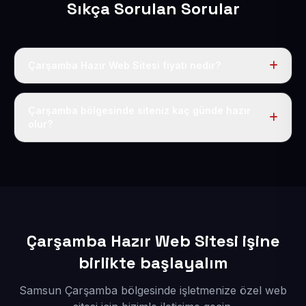
Sıkça Sorulan Sorular
Çarşamba Hazır Web Sitesi fiyatı nedir?
Tek fiyat uygulanır: yıllık 50 USD + KDV. Bu bedele alan
adı, hosting, SSL ve temel SEO da dahildir.
Çarşamba bölgesinde siteniz kaç günde hazır
olur?
İçerikleriniz elimize geçtikten sonra siteniz 1-3 iş günü
içerisinde yayına alınır.
Çarşamba Hazır Web Sitesi işine
birlikte başlayalım
Samsun Çarşamba bölgesinde işletmenize özel web