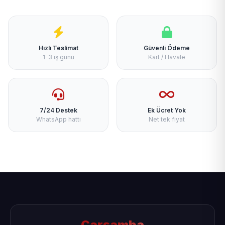
Hızlı Teslimat
Güvenli Ödeme
1-3 iş günü
Kart / Havale
7/24 Destek
Ek Ücret Yok
WhatsApp hattı
Net tek fiyat
Çarşamba