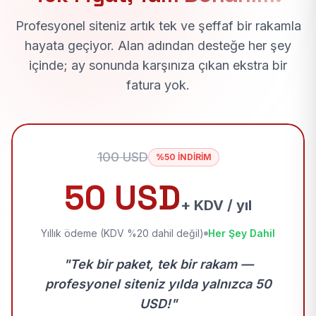
Profesyonel siteniz artık tek ve şeffaf bir rakamla
hayata geçiyor. Alan adından desteğe her şey
içinde; ay sonunda karşınıza çıkan ekstra bir
fatura yok.
100 USD
%50 İNDİRİM
50 USD
+ KDV / yıl
Yıllık ödeme (KDV %20 dahil değil)
Her Şey Dahil
"Tek bir paket, tek bir rakam —
profesyonel siteniz yılda yalnızca 50
USD!"