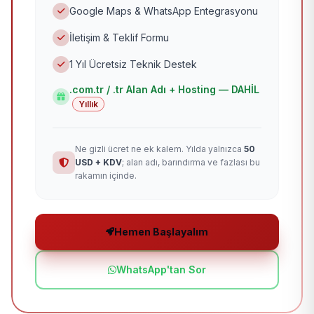
Google Maps & WhatsApp Entegrasyonu
İletişim & Teklif Formu
1 Yıl Ücretsiz Teknik Destek
.com.tr / .tr Alan Adı + Hosting — DAHİL
Yıllık
Ne gizli ücret ne ek kalem. Yılda yalnızca
50
USD + KDV
; alan adı, barındırma ve fazlası bu
rakamın içinde.
Hemen Başlayalım
WhatsApp'tan Sor