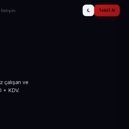
Teklif Al
İletişim
z çalışan ve
D + KDV.