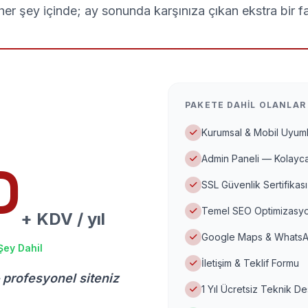
er şey içinde; ay sonunda karşınıza çıkan ekstra bir f
PAKETE DAHIL OLANLAR
Kurumsal & Mobil Uyuml
Admin Paneli — Kolayca
D
SSL Güvenlik Sertifikası
Temel SEO Optimizasyo
+ KDV / yıl
Google Maps & WhatsA
Şey Dahil
İletişim & Teklif Formu
 profesyonel siteniz
1 Yıl Ücretsiz Teknik D