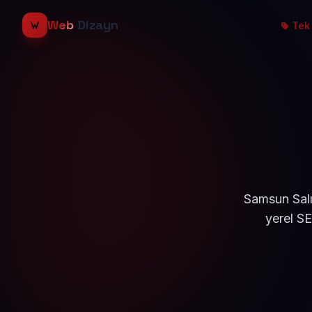
Web
Dizayn
Tek 
Samsun Salı
yerel S