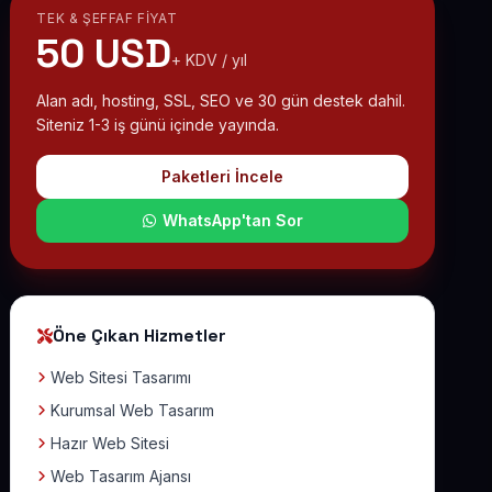
TEK & ŞEFFAF FIYAT
50 USD
+ KDV / yıl
Alan adı, hosting, SSL, SEO ve 30 gün destek dahil.
Siteniz 1-3 iş günü içinde yayında.
Paketleri İncele
WhatsApp'tan Sor
Öne Çıkan Hizmetler
Web Sitesi Tasarımı
Kurumsal Web Tasarım
Hazır Web Sitesi
Web Tasarım Ajansı