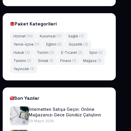
Paket Kategorileri
Hizmet
(10)
Kurumsal
(7)
Sağlık
(7)
Yeme-İçme
(7)
Eğitim
(5)
Güzellik
(3)
Hukuk
(3)
Turizm
(3)
E-Ticaret
(2)
Spor
(2)
Tanıtım
(2)
Emlak
(1)
Finans
(1)
Mağaza
(1)
Yayıncılık
(1)
Son Yazılar
İnternetten Satışa Geçin: Online
Mağazanızı Gece Gündüz Çalıştırın
29 Mayıs 2026