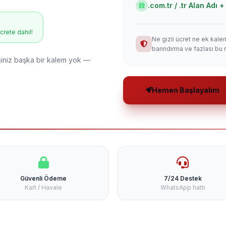
.com.tr / .tr Alan Adı
ücrete dahil!
Ne gizli ücret ne ek kale
barındırma ve fazlası bu 
niz başka bir kalem yok —
Hemen Başlayalım
Güvenli Ödeme
7/24 Destek
Kart / Havale
WhatsApp hattı