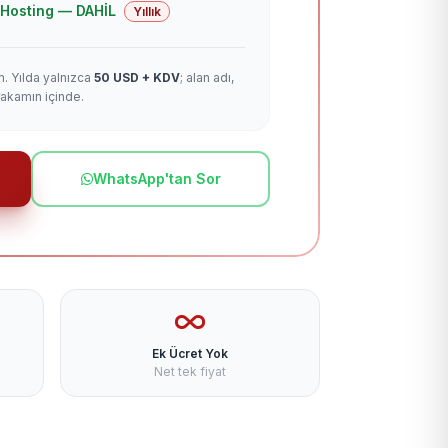
 + Hosting — DAHİL
Yıllık
m. Yılda yalnızca
50 USD + KDV
; alan adı,
rakamın içinde.
WhatsApp'tan Sor
Ek Ücret Yok
Net tek fiyat