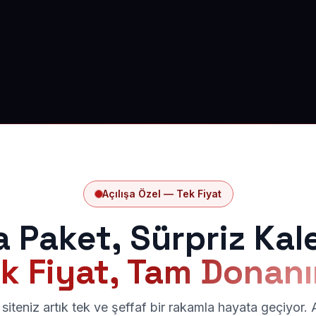
Açılışa Özel — Tek Fiyat
a Paket, Sürpriz Kal
k Fiyat, Tam Donan
siteniz artık tek ve şeffaf bir rakamla hayata geçiyor.