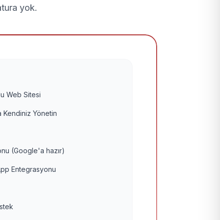
atura yok.
u Web Sitesi
 Kendiniz Yönetin
nu (Google'a hazır)
pp Entegrasyonu
estek