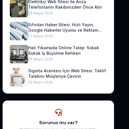
Elektrikçi Web Sitesi ile Arıza
Telefonlarını Rakibinizden Önce Alın
28 Mayıs 2026
Sıfırdan Haber Sitesi: Hızlı Yayın,
Google Haberler Uyumu ve Reklam
Geliri
27 Mayıs 2026
Halı Yıkamada Online Talep: Sokak
Sokak İş Büyütme Rehberi
26 Mayıs 2026
Sigorta Acentesi İçin Web Sitesi: Teklif
Talebini Müşteriye Çevirin
25 Mayıs 2026
Sorunuz mu var?