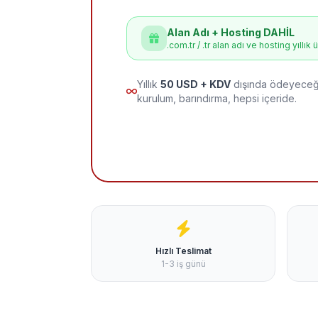
Alan Adı + Hosting DAHİL
.com.tr / .tr alan adı ve hosting yıllık 
Yıllık
50 USD + KDV
dışında ödeyeceği
kurulum, barındırma, hepsi içeride.
Hızlı Teslimat
1-3 iş günü