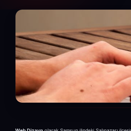
Web Dizayn
olarak Samsun ilindeki Salıpazarı ilçesi