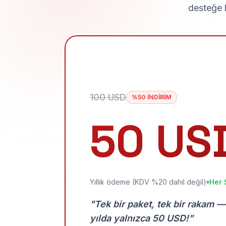
desteğe h
100 USD
%50 İNDİRİM
50 US
Yıllık ödeme (KDV %20 dahil değil)
Her 
"Tek bir paket, tek bir rakam —
yılda yalnızca 50 USD!"