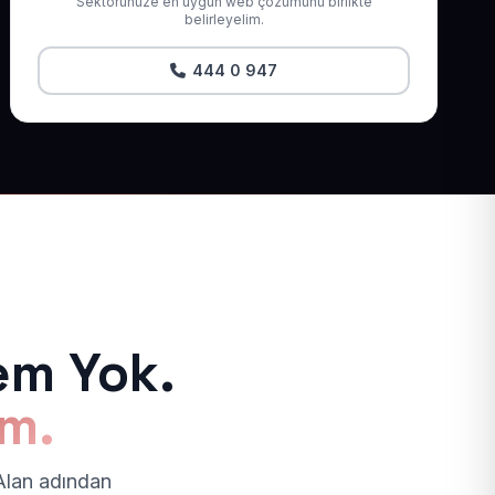
Sektörünüze en uygun web çözümünü birlikte
belirleyelim.
444 0 947
em Yok.
ım.
 Alan adından