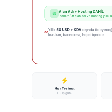
Alan Adı + Hosting DAHİL
.com.tr / .tr alan adı ve hosting yıllık 
Yıllık
50 USD + KDV
dışında ödeyeceği
kurulum, barındırma, hepsi içeride.
Hızlı Teslimat
1-3 iş günü