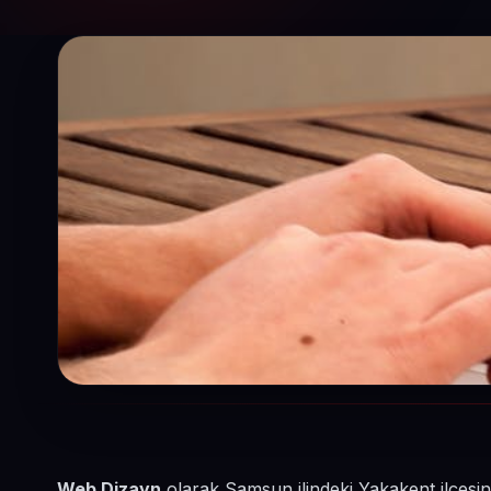
Web Dizayn
olarak Samsun ilindeki Yakakent ilçesin