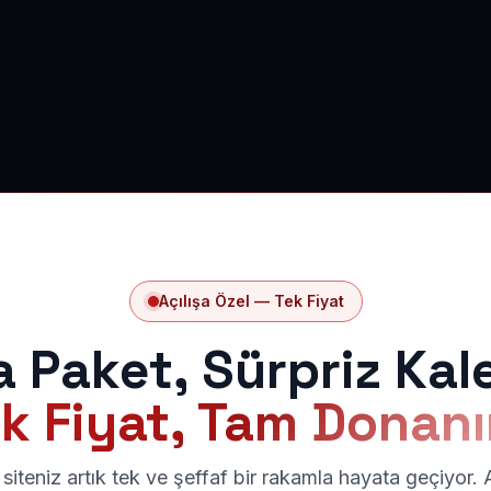
Açılışa Özel — Tek Fiyat
a Paket, Sürpriz Kal
k Fiyat, Tam Donan
siteniz artık tek ve şeffaf bir rakamla hayata geçiyor.