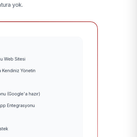
atura yok.
u Web Sitesi
 Kendiniz Yönetin
nu (Google'a hazır)
pp Entegrasyonu
estek