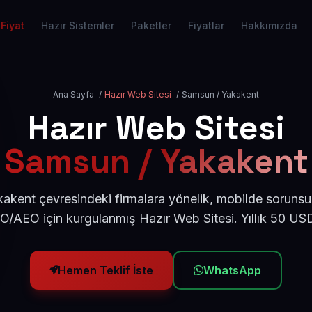
Fiyat
Hazır Sistemler
Paketler
Fiyatlar
Hakkımızda
Ana Sayfa
/
Hazır Web Sitesi
/
Samsun / Yakakent
Hazır Web Sitesi
Samsun / Yakakent
kent çevresindeki firmalara yönelik, mobilde sorunsu
EO/AEO için kurgulanmış Hazır Web Sitesi. Yıllık 50 US
Hemen Teklif İste
WhatsApp