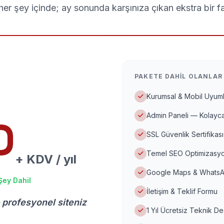
er şey içinde; ay sonunda karşınıza çıkan ekstra bir f
PAKETE DAHIL OLANLAR
Kurumsal & Mobil Uyuml
Admin Paneli — Kolayca
D
SSL Güvenlik Sertifikası
Temel SEO Optimizasyo
+ KDV / yıl
Google Maps & WhatsA
Şey Dahil
İletişim & Teklif Formu
 profesyonel siteniz
1 Yıl Ücretsiz Teknik D