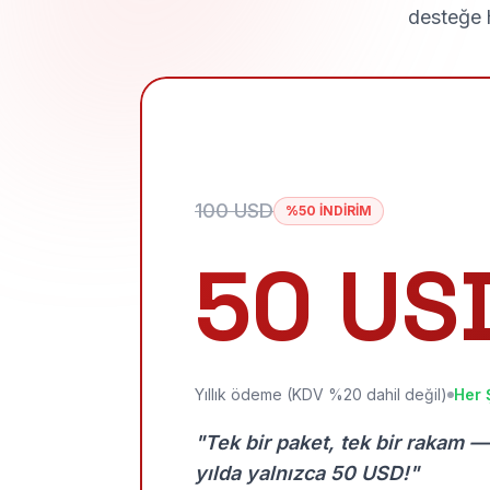
desteğe h
100 USD
%50 İNDİRİM
50 US
Yıllık ödeme (KDV %20 dahil değil)
Her 
"Tek bir paket, tek bir rakam —
yılda yalnızca 50 USD!"