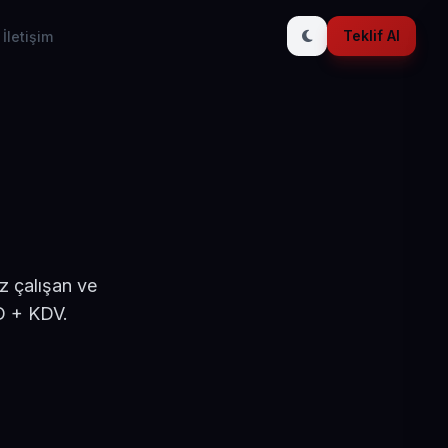
Teklif Al
İletişim
z çalışan ve
D + KDV.