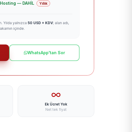
 + Hosting — DAHİL
Yıllık
m. Yılda yalnızca
50 USD + KDV
; alan adı,
rakamın içinde.
WhatsApp'tan Sor
Ek Ücret Yok
Net tek fiyat