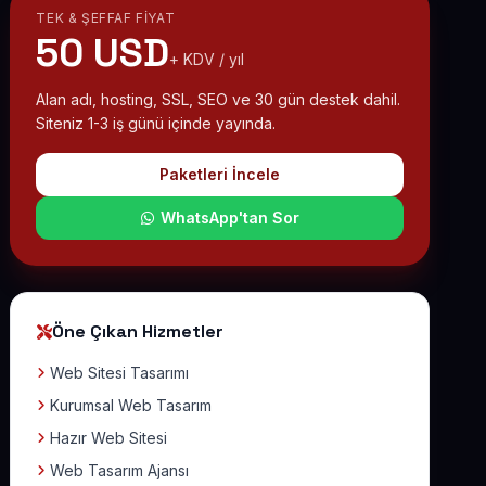
TEK & ŞEFFAF FIYAT
50 USD
+ KDV / yıl
Alan adı, hosting, SSL, SEO ve 30 gün destek dahil.
Siteniz 1-3 iş günü içinde yayında.
Paketleri İncele
WhatsApp'tan Sor
Öne Çıkan Hizmetler
Web Sitesi Tasarımı
Kurumsal Web Tasarım
Hazır Web Sitesi
Web Tasarım Ajansı