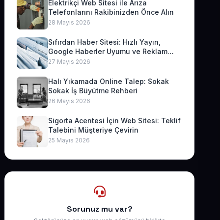
Elektrikçi Web Sitesi ile Arıza
Telefonlarını Rakibinizden Önce Alın
28 Mayıs 2026
Sıfırdan Haber Sitesi: Hızlı Yayın,
Google Haberler Uyumu ve Reklam
Geliri
27 Mayıs 2026
Halı Yıkamada Online Talep: Sokak
Sokak İş Büyütme Rehberi
26 Mayıs 2026
Sigorta Acentesi İçin Web Sitesi: Teklif
Talebini Müşteriye Çevirin
25 Mayıs 2026
Sorunuz mu var?