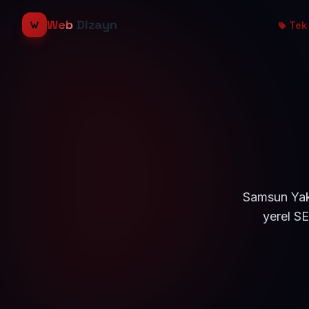
Web
Dizayn
Tek 
Samsun Yaka
yerel S