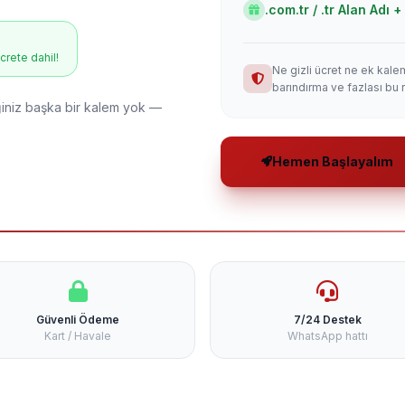
.com.tr / .tr Alan Adı
ücrete dahil!
Ne gizli ücret ne ek kale
barındırma ve fazlası bu 
niz başka bir kalem yok —
Hemen Başlayalım
Güvenli Ödeme
7/24 Destek
Kart / Havale
WhatsApp hattı