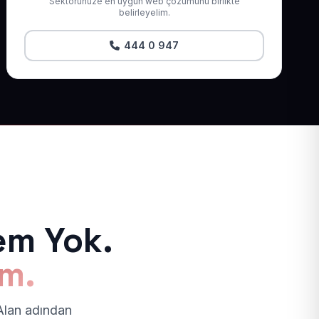
Sektörünüze en uygun web çözümünü birlikte
belirleyelim.
444 0 947
em Yok.
ım.
 Alan adından