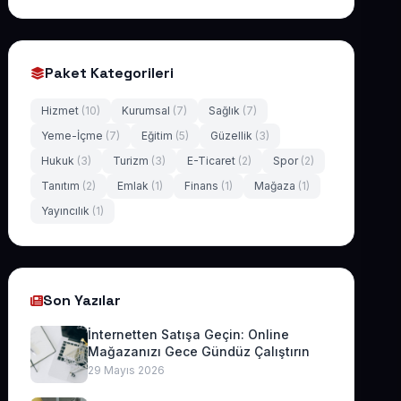
Paket Kategorileri
Hizmet
(10)
Kurumsal
(7)
Sağlık
(7)
Yeme-İçme
(7)
Eğitim
(5)
Güzellik
(3)
Hukuk
(3)
Turizm
(3)
E-Ticaret
(2)
Spor
(2)
Tanıtım
(2)
Emlak
(1)
Finans
(1)
Mağaza
(1)
Yayıncılık
(1)
Son Yazılar
İnternetten Satışa Geçin: Online
Mağazanızı Gece Gündüz Çalıştırın
29 Mayıs 2026