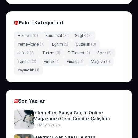
Paket Kategorileri
Hizmet
(10)
Kurumsal
(7)
Sağlık
(7)
Yeme-İçme
(7)
Eğitim
(5)
Güzellik
(3)
Hukuk
(3)
Turizm
(3)
E-Ticaret
(2)
Spor
(2)
Tanıtım
(2)
Emlak
(1)
Finans
(1)
Mağaza
(1)
Yayıncılık
(1)
Son Yazılar
İnternetten Satışa Geçin: Online
Mağazanızı Gece Gündüz Çalıştırın
29 Mayıs 2026
Elektrikçi Web Sitesi ile Arıza