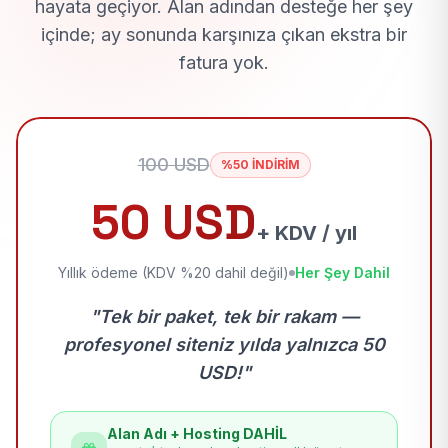
hayata geçiyor. Alan adından desteğe her şey
içinde; ay sonunda karşınıza çıkan ekstra bir
fatura yok.
100 USD
%50 İNDİRİM
50 USD
+ KDV / yıl
Yıllık ödeme (KDV %20 dahil değil)
Her Şey Dahil
"Tek bir paket, tek bir rakam —
profesyonel siteniz yılda yalnızca 50
USD!"
Alan Adı + Hosting DAHİL