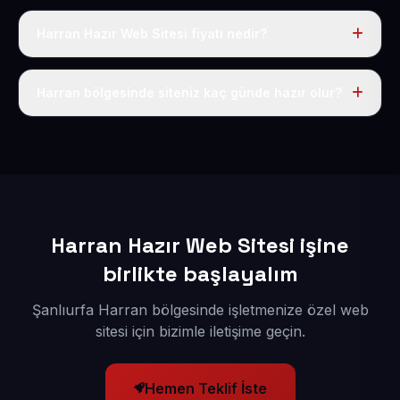
Harran Hazır Web Sitesi fiyatı nedir?
Tek fiyat uygulanır: yıllık 50 USD + KDV. Bu bedele alan
adı, hosting, SSL ve temel SEO da dahildir.
Harran bölgesinde siteniz kaç günde hazır olur?
İçerikleriniz elimize geçtikten sonra siteniz 1-3 iş günü
içerisinde yayına alınır.
Harran Hazır Web Sitesi işine
birlikte başlayalım
Şanlıurfa Harran bölgesinde işletmenize özel web
sitesi için bizimle iletişime geçin.
Hemen Teklif İste