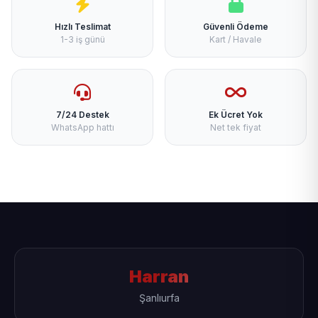
Hızlı Teslimat
Güvenli Ödeme
1-3 iş günü
Kart / Havale
7/24 Destek
Ek Ücret Yok
WhatsApp hattı
Net tek fiyat
Harran
Şanlıurfa