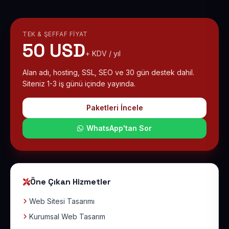
TEK & ŞEFFAF FIYAT
50 USD
+ KDV / yıl
Alan adı, hosting, SSL, SEO ve 30 gün destek dahil.
Siteniz 1-3 iş günü içinde yayında.
Paketleri İncele
WhatsApp'tan Sor
Öne Çıkan Hizmetler
Web Sitesi Tasarımı
Kurumsal Web Tasarım