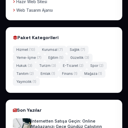
Hazır Web Sitesi
Web Tasarım Ajansı
Paket Kategorileri
Hizmet
(10)
Kurumsal
(7)
Sağlık
(7)
Yeme-İçme
(7)
Eğitim
(5)
Güzellik
(3)
Hukuk
(3)
Turizm
(3)
E-Ticaret
(2)
Spor
(2)
Tanıtım
(2)
Emlak
(1)
Finans
(1)
Mağaza
(1)
Yayıncılık
(1)
Son Yazılar
İnternetten Satışa Geçin: Online
Mağazanızı Gece Gündüz Çalıştırın