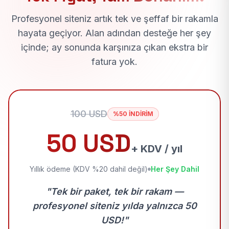
Profesyonel siteniz artık tek ve şeffaf bir rakamla
hayata geçiyor. Alan adından desteğe her şey
içinde; ay sonunda karşınıza çıkan ekstra bir
fatura yok.
100 USD
%50 İNDİRİM
50 USD
+ KDV / yıl
Yıllık ödeme (KDV %20 dahil değil)
Her Şey Dahil
"Tek bir paket, tek bir rakam —
profesyonel siteniz yılda yalnızca 50
USD!"