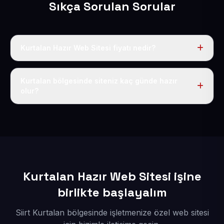
Sıkça Sorulan Sorular
Kurtalan Hazır Web Sitesi fiyatı nedir?
Tek fiyat uygulanır: yıllık 50 USD + KDV. Bu bedele alan
adı, hosting, SSL ve temel SEO da dahildir.
Kurtalan bölgesinde siteniz kaç günde hazır
olur?
İçerikleriniz elimize geçtikten sonra siteniz 1-3 iş günü
içerisinde yayına alınır.
Kurtalan Hazır Web Sitesi işine
birlikte başlayalım
Siirt Kurtalan bölgesinde işletmenize özel web sitesi