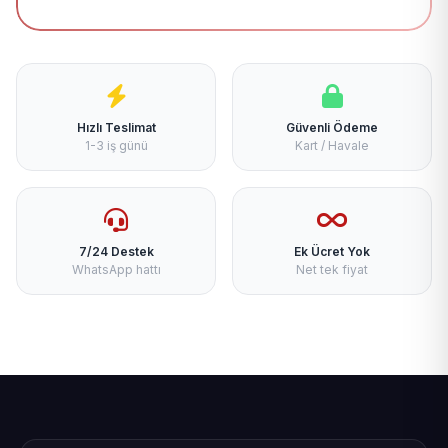
Hızlı Teslimat
Güvenli Ödeme
1-3 iş günü
Kart / Havale
7/24 Destek
Ek Ücret Yok
WhatsApp hattı
Net tek fiyat