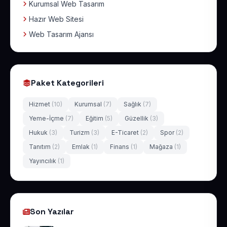
Kurumsal Web Tasarım
Hazır Web Sitesi
Web Tasarım Ajansı
Paket Kategorileri
Hizmet
(10)
Kurumsal
(7)
Sağlık
(7)
Yeme-İçme
(7)
Eğitim
(5)
Güzellik
(3)
Hukuk
(3)
Turizm
(3)
E-Ticaret
(2)
Spor
(2)
Tanıtım
(2)
Emlak
(1)
Finans
(1)
Mağaza
(1)
Yayıncılık
(1)
Son Yazılar