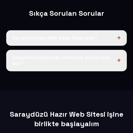
Sıkça Sorulan Sorular
Saraydüzü Hazır Web Sitesi fiyatı nedir?
Tek fiyat uygulanır: yıllık 50 USD + KDV. Bu bedele alan
adı, hosting, SSL ve temel SEO da dahildir.
Saraydüzü bölgesinde siteniz kaç günde hazır
olur?
İçerikleriniz elimize geçtikten sonra siteniz 1-3 iş günü
içerisinde yayına alınır.
Saraydüzü Hazır Web Sitesi işine
birlikte başlayalım