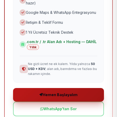
hazır)
Google Maps & WhatsApp Entegrasyonu
İletişim & Teklif Formu
1 Yıl Ücretsiz Teknik Destek
.com.tr / .tr Alan Adı + Hosting — DAHİL
Yıllık
Ne gizli ücret ne ek kalem. Yılda yalnızca
50
USD + KDV
; alan adı, barındırma ve fazlası bu
rakamın içinde.
Hemen Başlayalım
WhatsApp'tan Sor