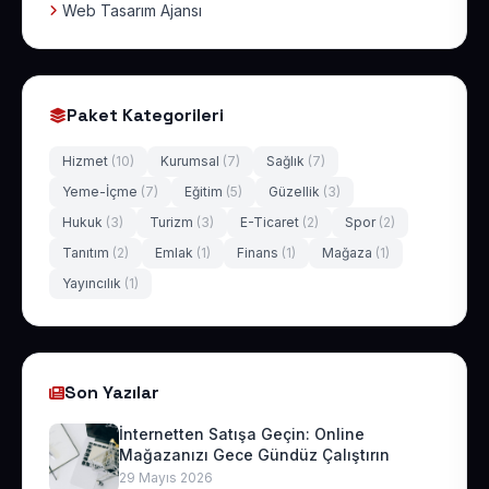
Web Tasarım Ajansı
Paket Kategorileri
Hizmet
(10)
Kurumsal
(7)
Sağlık
(7)
Yeme-İçme
(7)
Eğitim
(5)
Güzellik
(3)
Hukuk
(3)
Turizm
(3)
E-Ticaret
(2)
Spor
(2)
Tanıtım
(2)
Emlak
(1)
Finans
(1)
Mağaza
(1)
Yayıncılık
(1)
Son Yazılar
İnternetten Satışa Geçin: Online
Mağazanızı Gece Gündüz Çalıştırın
29 Mayıs 2026