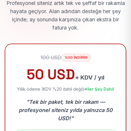
Profesyonel siteniz artık tek ve şeffaf bir rakamla
hayata geçiyor. Alan adından desteğe her şey
içinde; ay sonunda karşınıza çıkan ekstra bir
fatura yok.
100 USD
%50 İNDİRİM
50 USD
+ KDV / yıl
Yıllık ödeme (KDV %20 dahil değil)
Her Şey Dahil
"Tek bir paket, tek bir rakam —
profesyonel siteniz yılda yalnızca 50
USD!"