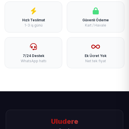
Hızlı Teslimat
Güvenli Ödeme
1-3 iş günü
Kart / Havale
7/24 Destek
Ek Ücret Yok
WhatsApp hattı
Net tek fiyat
Uludere