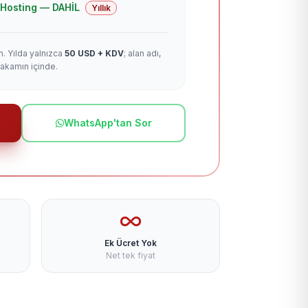
 + Hosting — DAHİL
Yıllık
m. Yılda yalnızca
50 USD + KDV
; alan adı,
rakamın içinde.
WhatsApp'tan Sor
Ek Ücret Yok
Net tek fiyat