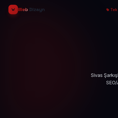
Web
Dizayn
Tek 
Sivas Şarkış
SEO/A