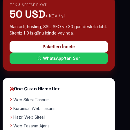
TEK & ŞEFFAF FIYAT
50 USD
+ KDV / yıl
Alan adı, hosting, SSL, SEO ve 30 gün destek dahil.
Siteniz 1-3 iş günü içinde yayında.
Paketleri İncele
WhatsApp'tan Sor
Öne Çıkan Hizmetler
Web Sitesi Tasarımı
Kurumsal Web Tasarım
Hazır Web Sitesi
Web Tasarım Ajansı