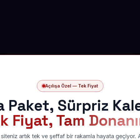
Açılışa Özel — Tek Fiyat
a Paket, Sürpriz Kal
k Fiyat, Tam Donan
siteniz artık tek ve şeffaf bir rakamla hayata geçiyor.