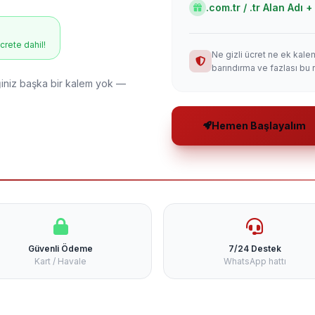
.com.tr / .tr Alan Adı
ücrete dahil!
Ne gizli ücret ne ek kale
barındırma ve fazlası bu 
niz başka bir kalem yok —
Hemen Başlayalım
Güvenli Ödeme
7/24 Destek
Kart / Havale
WhatsApp hattı