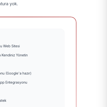
atura yok.
u Web Sitesi
 Kendiniz Yönetin
nu (Google'a hazır)
pp Entegrasyonu
estek