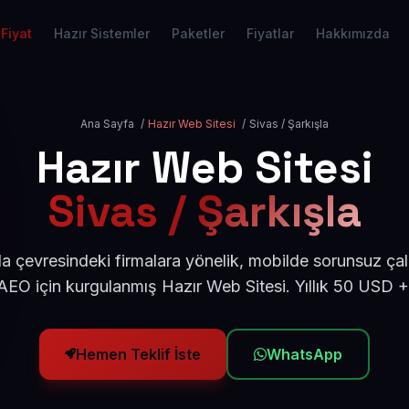
Fiyat
Hazır Sistemler
Paketler
Fiyatlar
Hakkımızda
Ana Sayfa
/
Hazır Web Sitesi
/
Sivas / Şarkışla
Hazır Web Sitesi
Sivas / Şarkışla
la çevresindeki firmalara yönelik, mobilde sorunsuz çal
EO için kurgulanmış Hazır Web Sitesi. Yıllık 50 USD 
Hemen Teklif İste
WhatsApp