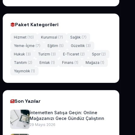
Paket Kategorileri
Hizmet
(10)
Kurumsal
(7)
Sağlık
(7)
Yeme-İçme
(7)
Eğitim
(5)
Güzellik
(3)
Hukuk
(3)
Turizm
(3)
E-Ticaret
(2)
Spor
(2)
Tanıtım
(2)
Emlak
(1)
Finans
(1)
Mağaza
(1)
Yayıncılık
(1)
Son Yazılar
İnternetten Satışa Geçin: Online
Mağazanızı Gece Gündüz Çalıştırın
29 Mayıs 2026