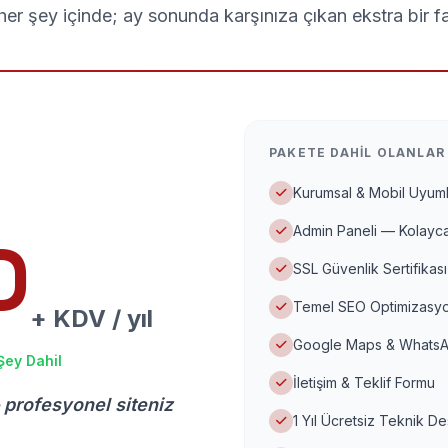
er şey içinde; ay sonunda karşınıza çıkan ekstra bir f
PAKETE DAHIL OLANLAR
Kurumsal & Mobil Uyuml
Admin Paneli — Kolayca
D
SSL Güvenlik Sertifikası
Temel SEO Optimizasyo
+ KDV / yıl
Google Maps & WhatsA
Şey Dahil
İletişim & Teklif Formu
 profesyonel siteniz
1 Yıl Ücretsiz Teknik D