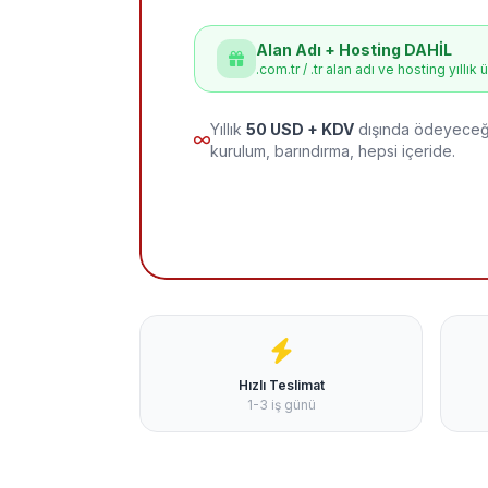
Alan Adı + Hosting DAHİL
.com.tr / .tr alan adı ve hosting yıllık 
Yıllık
50 USD + KDV
dışında ödeyeceği
kurulum, barındırma, hepsi içeride.
Hızlı Teslimat
1-3 iş günü