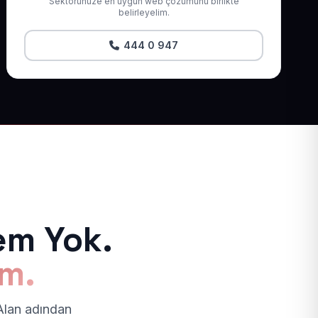
Sektörünüze en uygun web çözümünü birlikte
belirleyelim.
444 0 947
em Yok.
ım.
 Alan adından