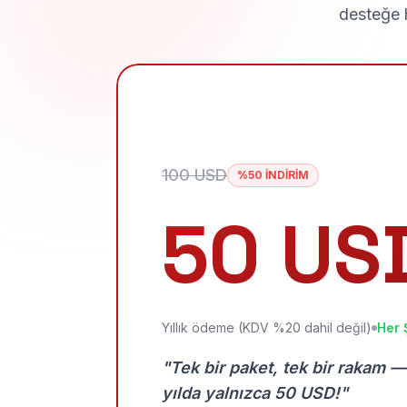
desteğe h
100 USD
%50 İNDİRİM
50 US
Yıllık ödeme (KDV %20 dahil değil)
Her 
"Tek bir paket, tek bir rakam —
yılda yalnızca 50 USD!"