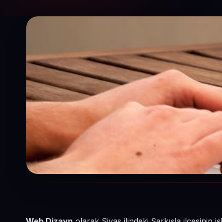
Web Dizayn
olarak Sivas ilindeki Şarkışla ilçesinin 