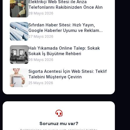
Elektrikçi Web Sitesi ile Arıza
Telefonlarını Rakibinizden Önce Alın
28 Mayıs 2026
Sıfırdan Haber Sitesi: Hızlı Yayın,
Google Haberler Uyumu ve Reklam
Geliri
27 Mayıs 2026
Halı Yıkamada Online Talep: Sokak
Sokak İş Büyütme Rehberi
26 Mayıs 2026
Sigorta Acentesi İçin Web Sitesi: Teklif
Talebini Müşteriye Çevirin
25 Mayıs 2026
Sorunuz mu var?