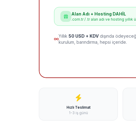
Alan Adı + Hosting DAHİL
.com.tr / .tr alan adı ve hosting yıllık 
Yıllık
50 USD + KDV
dışında ödeyeceği
kurulum, barındırma, hepsi içeride.
Hızlı Teslimat
1-3 iş günü