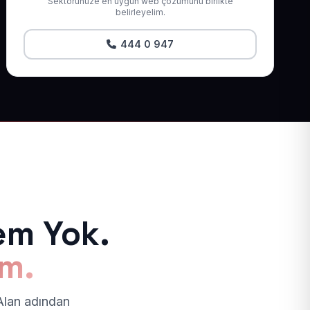
Sektörünüze en uygun web çözümünü birlikte
belirleyelim.
444 0 947
em Yok.
ım.
 Alan adından