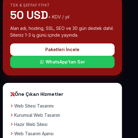
TEK & ŞEFFAF FIYAT
50 USD
+ KDV / yıl
Alan adı, hosting, SSL, SEO ve 30 gün destek dahil.
Siteniz 1-3 iş günü içinde yayında.
Paketleri İncele
WhatsApp'tan Sor
Öne Çıkan Hizmetler
Web Sitesi Tasarımı
Kurumsal Web Tasarım
Hazır Web Sitesi
Web Tasarım Ajansı