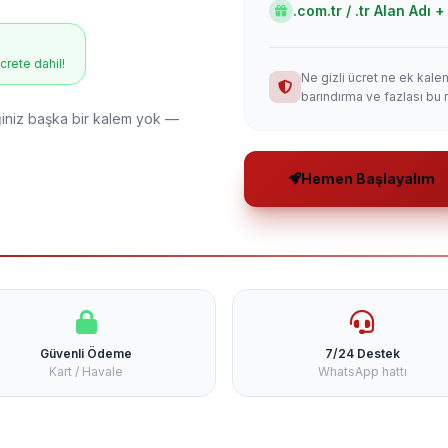
.com.tr / .tr Alan Adı
ücrete dahil!
Ne gizli ücret ne ek kale
barındırma ve fazlası bu 
niz başka bir kalem yok —
Hemen Başlayalım
Güvenli Ödeme
7/24 Destek
Kart / Havale
WhatsApp hattı