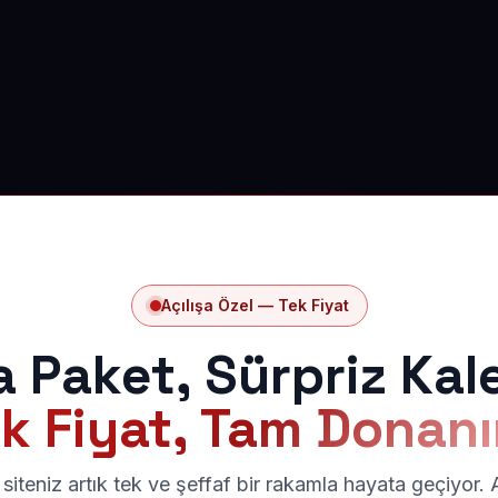
Açılışa Özel — Tek Fiyat
a Paket, Sürpriz Kal
k Fiyat, Tam Donan
siteniz artık tek ve şeffaf bir rakamla hayata geçiyor.