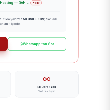
 + Hosting — DAHİL
Yıllık
m. Yılda yalnızca
50 USD + KDV
; alan adı,
rakamın içinde.
WhatsApp'tan Sor
Ek Ücret Yok
Net tek fiyat