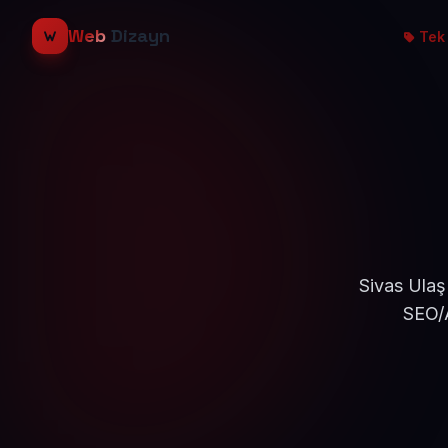
Web
Dizayn
Tek 
Sivas Ulaş
SEO/A