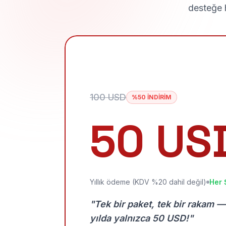
desteğe h
100 USD
%50 İNDİRİM
50 US
Yıllık ödeme (KDV %20 dahil değil)
Her 
"Tek bir paket, tek bir rakam —
yılda yalnızca 50 USD!"