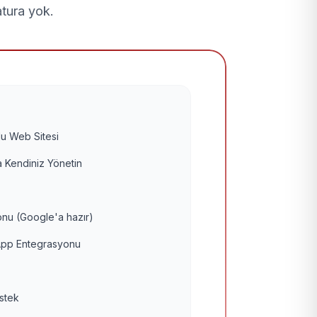
atura yok.
u Web Sitesi
 Kendiniz Yönetin
nu (Google'a hazır)
pp Entegrasyonu
estek