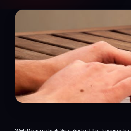
Web Dizayn
olarak Sivas ilindeki Ulaş ilçesinin işl