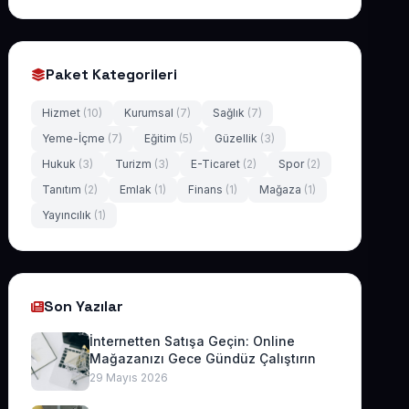
Paket Kategorileri
Hizmet
(10)
Kurumsal
(7)
Sağlık
(7)
Yeme-İçme
(7)
Eğitim
(5)
Güzellik
(3)
Hukuk
(3)
Turizm
(3)
E-Ticaret
(2)
Spor
(2)
Tanıtım
(2)
Emlak
(1)
Finans
(1)
Mağaza
(1)
Yayıncılık
(1)
Son Yazılar
İnternetten Satışa Geçin: Online
Mağazanızı Gece Gündüz Çalıştırın
29 Mayıs 2026