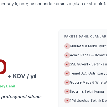
er şey içinde; ay sonunda karşınıza çıkan ekstra bir f
PAKETE DAHIL OLANLAR
Kurumsal & Mobil Uyuml
Admin Paneli — Kolayca
D
SSL Güvenlik Sertifikası
Temel SEO Optimizasyo
+ KDV / yıl
Google Maps & WhatsA
Şey Dahil
İletişim & Teklif Formu
 profesyonel siteniz
1 Yıl Ücretsiz Teknik D