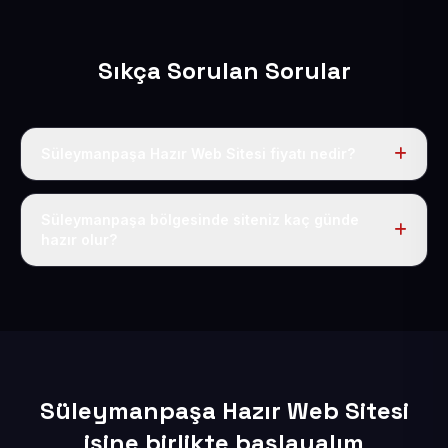
Sıkça Sorulan Sorular
Süleymanpaşa Hazır Web Sitesi fiyatı nedir?
Tek fiyat uygulanır: yıllık 50 USD + KDV. Bu bedele alan
adı, hosting, SSL ve temel SEO da dahildir.
Süleymanpaşa bölgesinde siteniz kaç günde
hazır olur?
İçerikleriniz elimize geçtikten sonra siteniz 1-3 iş günü
içerisinde yayına alınır.
Süleymanpaşa Hazır Web Sitesi
işine birlikte başlayalım