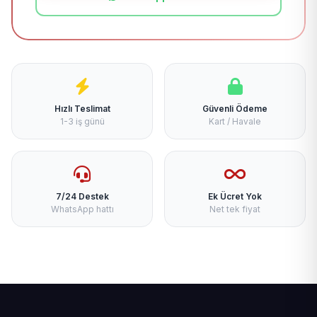
Hızlı Teslimat
Güvenli Ödeme
1-3 iş günü
Kart / Havale
7/24 Destek
Ek Ücret Yok
WhatsApp hattı
Net tek fiyat