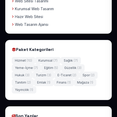
Web Sitesi Tasarımı
Kurumsal Web Tasarım
Hazır Web Sitesi
Web Tasarım Ajansı
Paket Kategorileri
Hizmet
(10)
Kurumsal
(7)
Sağlık
(7)
Yeme-İçme
(7)
Eğitim
(5)
Güzellik
(3)
Hukuk
(3)
Turizm
(3)
E-Ticaret
(2)
Spor
(2)
Tanıtım
(2)
Emlak
(1)
Finans
(1)
Mağaza
(1)
Yayıncılık
(1)
Son Yazılar