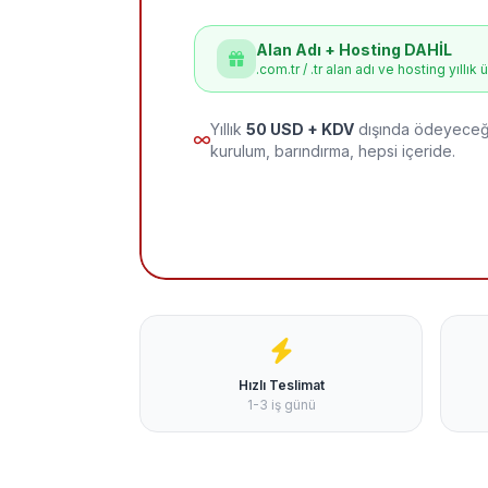
Alan Adı + Hosting DAHİL
.com.tr / .tr alan adı ve hosting yıllık 
Yıllık
50 USD + KDV
dışında ödeyeceği
kurulum, barındırma, hepsi içeride.
Hızlı Teslimat
1-3 iş günü