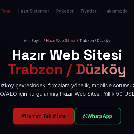
Fiyat
Hazır Sistemler
Paketler
Fiyatlar
Hakkımızda
Ana Sayfa
/
Hazır Web Sitesi
/
Trabzon / Düzköy
Hazır Web Sitesi
Trabzon / Düzköy
zköy çevresindeki firmalara yönelik, mobilde sorunsuz
EO/AEO için kurgulanmış Hazır Web Sitesi. Yıllık 50 US
Hemen Teklif İste
WhatsApp