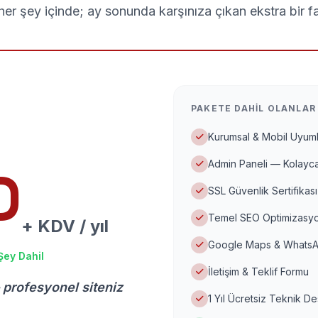
er şey içinde; ay sonunda karşınıza çıkan ekstra bir f
PAKETE DAHIL OLANLAR
Kurumsal & Mobil Uyuml
Admin Paneli — Kolayca
D
SSL Güvenlik Sertifikası
Temel SEO Optimizasyo
+ KDV / yıl
Google Maps & WhatsA
Şey Dahil
İletişim & Teklif Formu
 profesyonel siteniz
1 Yıl Ücretsiz Teknik D