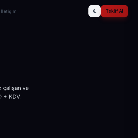
Teklif Al
İletişim
 çalışan ve
D + KDV.