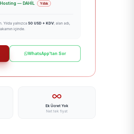
 + Hosting — DAHİL
Yıllık
m. Yılda yalnızca
50 USD + KDV
; alan adı,
rakamın içinde.
WhatsApp'tan Sor
Ek Ücret Yok
Net tek fiyat