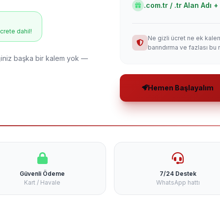
.com.tr / .tr Alan Adı
ücrete dahil!
Ne gizli ücret ne ek kale
barındırma ve fazlası bu 
niz başka bir kalem yok —
Hemen Başlayalım
Güvenli Ödeme
7/24 Destek
Kart / Havale
WhatsApp hattı