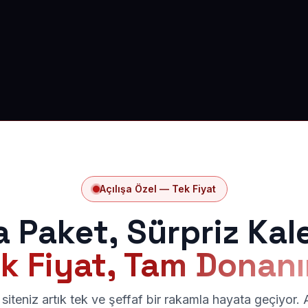
Açılışa Özel — Tek Fiyat
a Paket, Sürpriz Kal
k Fiyat, Tam Donan
siteniz artık tek ve şeffaf bir rakamla hayata geçiyor.