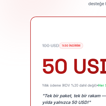
desteğe h
100 USD
%50 İNDİRİM
50 US
Yıllık ödeme (KDV %20 dahil değil)
Her 
"Tek bir paket, tek bir rakam —
yılda yalnızca 50 USD!"