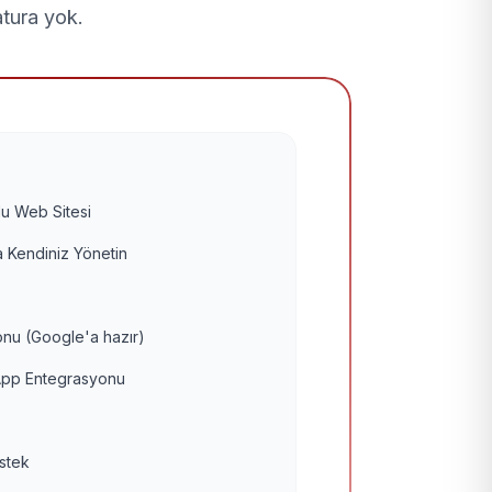
atura yok.
u Web Sitesi
 Kendiniz Yönetin
nu (Google'a hazır)
pp Entegrasyonu
estek