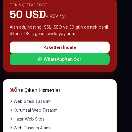
TEK & ŞEFFAF FIYAT
50 USD
+ KDV / yıl
Alan adı, hosting, SSL, SEO ve 30 gün destek dahil.
Siteniz 1-3 iş günü içinde yayında.
Paketleri İncele
WhatsApp'tan Sor
Öne Çıkan Hizmetler
Web Sitesi Tasarımı
Kurumsal Web Tasarım
Hazır Web Sitesi
Web Tasarım Ajansı