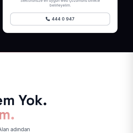
Sektörünüze en uygun web çözümünü birlikte
belirleyelim.
444 0 947
em Yok.
ım.
 Alan adından