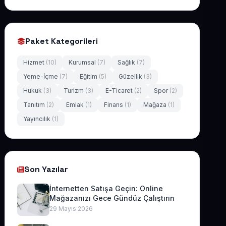
Paket Kategorileri
Hizmet
(10)
Kurumsal
(7)
Sağlık
(7)
Yeme-İçme
(7)
Eğitim
(5)
Güzellik
(3)
Hukuk
(3)
Turizm
(3)
E-Ticaret
(2)
Spor
(2)
Tanıtım
(2)
Emlak
(1)
Finans
(1)
Mağaza
(1)
Yayıncılık
(1)
Son Yazılar
İnternetten Satışa Geçin: Online
Mağazanızı Gece Gündüz Çalıştırın
29 Mayıs 2026