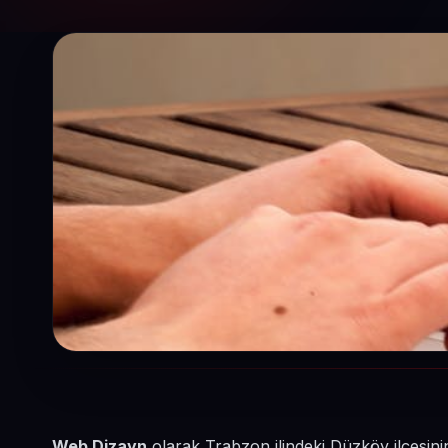
Web Dizayn
olarak Trabzon ilindeki Düzköy ilçesini