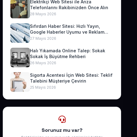
Elektrikçi Web Sitesi ile Arıza
Telefonlarını Rakibinizden Önce Alın
28 Mayıs 2026
Sıfırdan Haber Sitesi: Hızlı Yayın,
Google Haberler Uyumu ve Reklam
Geliri
27 Mayıs 2026
Halı Yıkamada Online Talep: Sokak
Sokak İş Büyütme Rehberi
26 Mayıs 2026
Sigorta Acentesi İçin Web Sitesi: Teklif
Talebini Müşteriye Çevirin
25 Mayıs 2026
Sorunuz mu var?