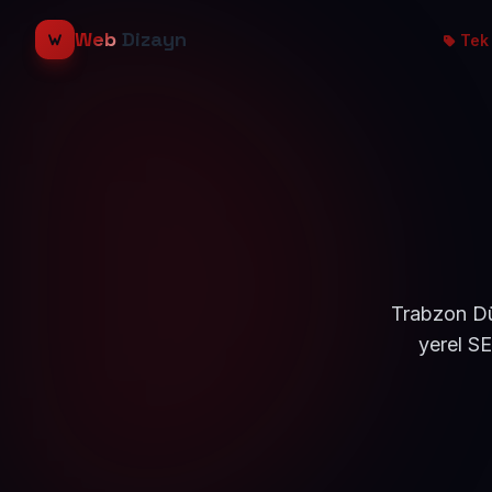
Web
Dizayn
Tek 
Trabzon Dü
yerel S