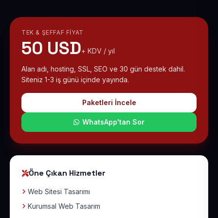
TEK & ŞEFFAF FIYAT
50 USD
+ KDV / yıl
Alan adı, hosting, SSL, SEO ve 30 gün destek dahil.
Siteniz 1-3 iş günü içinde yayında.
Paketleri İncele
WhatsApp'tan Sor
Öne Çıkan Hizmetler
Web Sitesi Tasarımı
Kurumsal Web Tasarım