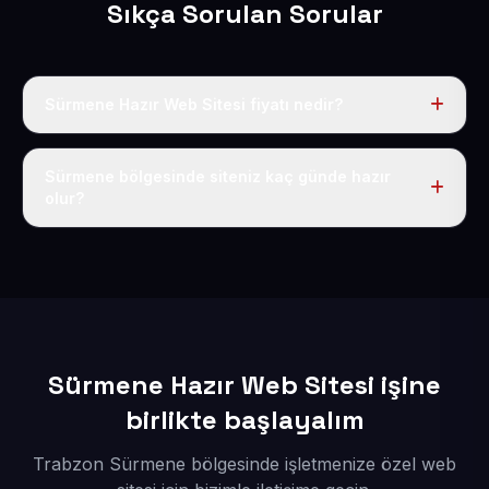
Sıkça Sorulan Sorular
Sürmene Hazır Web Sitesi fiyatı nedir?
Tek fiyat uygulanır: yıllık 50 USD + KDV. Bu bedele alan
adı, hosting, SSL ve temel SEO da dahildir.
Sürmene bölgesinde siteniz kaç günde hazır
olur?
İçerikleriniz elimize geçtikten sonra siteniz 1-3 iş günü
içerisinde yayına alınır.
Sürmene Hazır Web Sitesi işine
birlikte başlayalım
Trabzon Sürmene bölgesinde işletmenize özel web