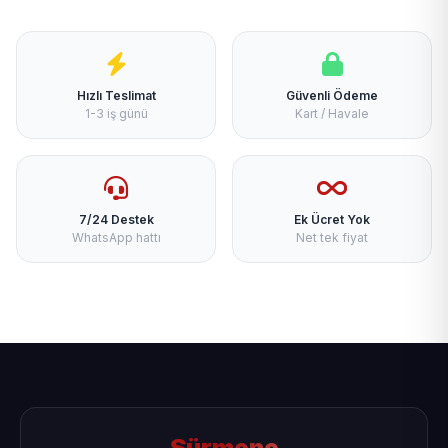
Hızlı Teslimat
Güvenli Ödeme
1-3 iş günü
Kart / Havale
7/24 Destek
Ek Ücret Yok
WhatsApp hattı
Net tek fiyat
Sürmene