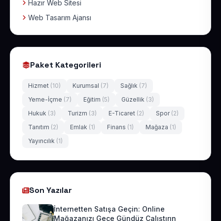
Hazır Web Sitesi
Web Tasarım Ajansı
Paket Kategorileri
Hizmet
(10)
Kurumsal
(7)
Sağlık
(7)
Yeme-İçme
(7)
Eğitim
(5)
Güzellik
(3)
Hukuk
(3)
Turizm
(3)
E-Ticaret
(2)
Spor
(2)
Tanıtım
(2)
Emlak
(1)
Finans
(1)
Mağaza
(1)
Yayıncılık
(1)
Son Yazılar
İnternetten Satışa Geçin: Online
Mağazanızı Gece Gündüz Çalıştırın