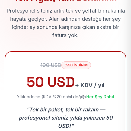
Profesyonel siteniz artık tek ve şeffaf bir rakamla
hayata geçiyor. Alan adından desteğe her şey
içinde; ay sonunda karşınıza çıkan ekstra bir
fatura yok.
100 USD
%50 İNDİRİM
50 USD
+ KDV / yıl
Yıllık ödeme (KDV %20 dahil değil)
Her Şey Dahil
"Tek bir paket, tek bir rakam —
profesyonel siteniz yılda yalnızca 50
USD!"