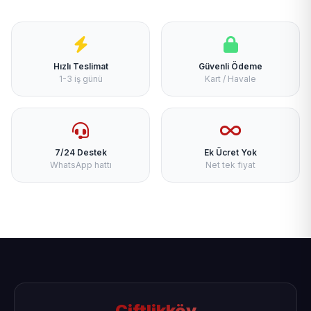
Hızlı Teslimat
Güvenli Ödeme
1-3 iş günü
Kart / Havale
7/24 Destek
Ek Ücret Yok
WhatsApp hattı
Net tek fiyat
Çiftlikköy