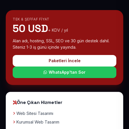
TEK & ŞEFFAF FIYAT
50 USD
+ KDV / yıl
Alan adı, hosting, SSL, SEO ve 30 gün destek dahil.
Siteniz 1-3 iş günü içinde yayında.
Paketleri İncele
WhatsApp'tan Sor
Öne Çıkan Hizmetler
Web Sitesi Tasarımı
Kurumsal Web Tasarım