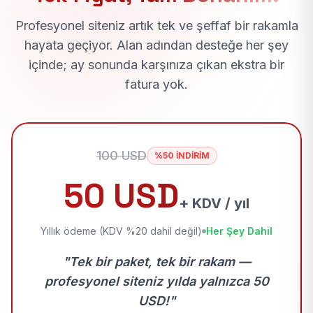
Profesyonel siteniz artık tek ve şeffaf bir rakamla
hayata geçiyor. Alan adından desteğe her şey
içinde; ay sonunda karşınıza çıkan ekstra bir
fatura yok.
100 USD
%50 İNDİRİM
50 USD
+ KDV / yıl
Yıllık ödeme (KDV %20 dahil değil)
Her Şey Dahil
"Tek bir paket, tek bir rakam —
profesyonel siteniz yılda yalnızca 50
USD!"