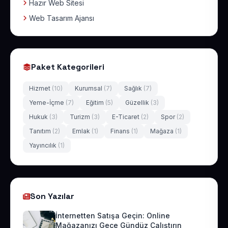
Hazır Web Sitesi
Web Tasarım Ajansı
Paket Kategorileri
Hizmet
(10)
Kurumsal
(7)
Sağlık
(7)
Yeme-İçme
(7)
Eğitim
(5)
Güzellik
(3)
Hukuk
(3)
Turizm
(3)
E-Ticaret
(2)
Spor
(2)
Tanıtım
(2)
Emlak
(1)
Finans
(1)
Mağaza
(1)
Yayıncılık
(1)
Son Yazılar
İnternetten Satışa Geçin: Online
Mağazanızı Gece Gündüz Çalıştırın