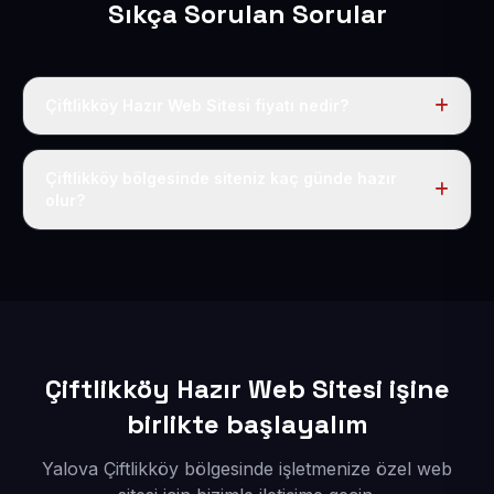
Sıkça Sorulan Sorular
Çiftlikköy Hazır Web Sitesi fiyatı nedir?
Tek fiyat uygulanır: yıllık 50 USD + KDV. Bu bedele alan
adı, hosting, SSL ve temel SEO da dahildir.
Çiftlikköy bölgesinde siteniz kaç günde hazır
olur?
İçerikleriniz elimize geçtikten sonra siteniz 1-3 iş günü
içerisinde yayına alınır.
Çiftlikköy Hazır Web Sitesi işine
birlikte başlayalım
Yalova Çiftlikköy bölgesinde işletmenize özel web