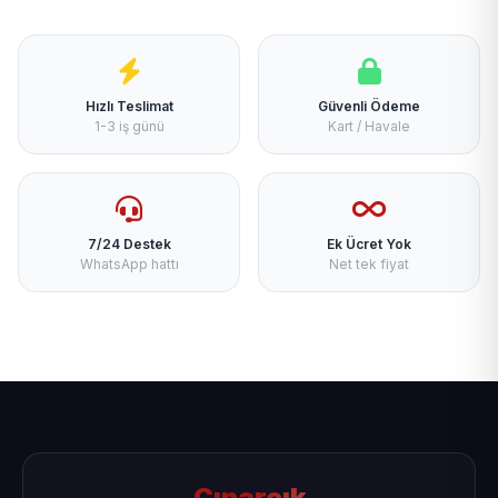
Hızlı Teslimat
Güvenli Ödeme
1-3 iş günü
Kart / Havale
7/24 Destek
Ek Ücret Yok
WhatsApp hattı
Net tek fiyat
Çınarcık