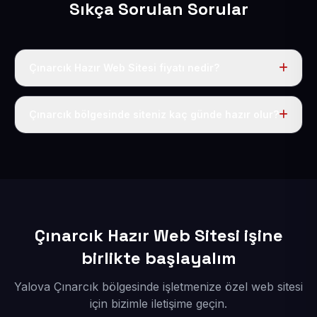
Sıkça Sorulan Sorular
Çınarcık Hazır Web Sitesi fiyatı nedir?
Tek fiyat uygulanır: yıllık 50 USD + KDV. Bu bedele alan
adı, hosting, SSL ve temel SEO da dahildir.
Çınarcık bölgesinde siteniz kaç günde hazır olur?
İçerikleriniz elimize geçtikten sonra siteniz 1-3 iş günü
içerisinde yayına alınır.
Çınarcık Hazır Web Sitesi işine
birlikte başlayalım
Yalova Çınarcık bölgesinde işletmenize özel web sitesi
için bizimle iletişime geçin.