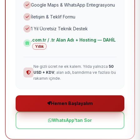
Google Maps & WhatsApp Entegrasyonu
İletişim & Teklif Formu
1 Yıl Ücretsiz Teknik Destek
.com.tr / .tr Alan Adı + Hosting — DAHİL
Yıllık
Ne gizli ücret ne ek kalem. Yılda yalnızca
50
USD + KDV
; alan adı, barındırma ve fazlası bu
rakamın içinde.
Hemen Başlayalım
WhatsApp'tan Sor