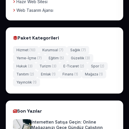
Hazır Web Sitesi
Web Tasarım Ajansı
Paket Kategorileri
Hizmet
(10)
Kurumsal
(7)
Sağlık
(7)
Yeme-İçme
(7)
Eğitim
(5)
Güzellik
(3)
Hukuk
(3)
Turizm
(3)
E-Ticaret
(2)
Spor
(2)
Tanıtım
(2)
Emlak
(1)
Finans
(1)
Mağaza
(1)
Yayıncılık
(1)
Son Yazılar
İnternetten Satışa Geçin: Online
Mağazanızı Gece Gündüz Çalıştırın