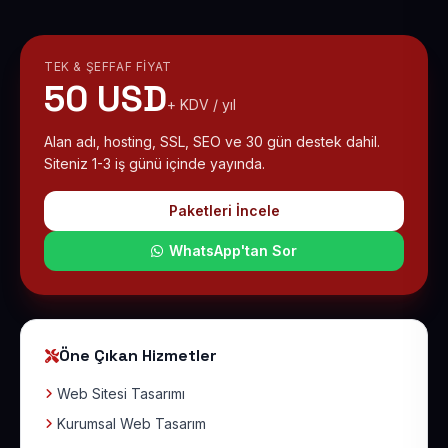
TEK & ŞEFFAF FIYAT
50 USD
+ KDV / yıl
Alan adı, hosting, SSL, SEO ve 30 gün destek dahil.
Siteniz 1-3 iş günü içinde yayında.
Paketleri İncele
WhatsApp'tan Sor
Öne Çıkan Hizmetler
Web Sitesi Tasarımı
Kurumsal Web Tasarım