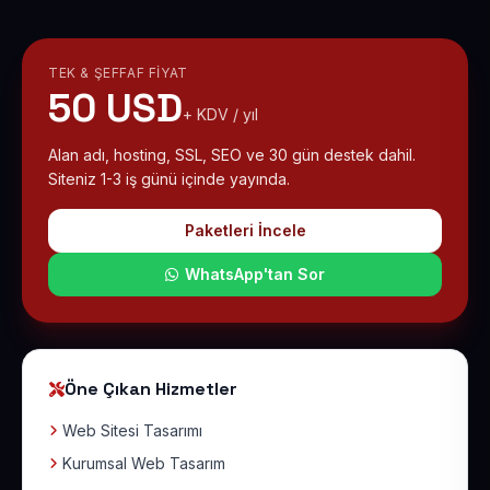
TEK & ŞEFFAF FIYAT
50 USD
+ KDV / yıl
Alan adı, hosting, SSL, SEO ve 30 gün destek dahil.
Siteniz 1-3 iş günü içinde yayında.
Paketleri İncele
WhatsApp'tan Sor
Öne Çıkan Hizmetler
Web Sitesi Tasarımı
Kurumsal Web Tasarım