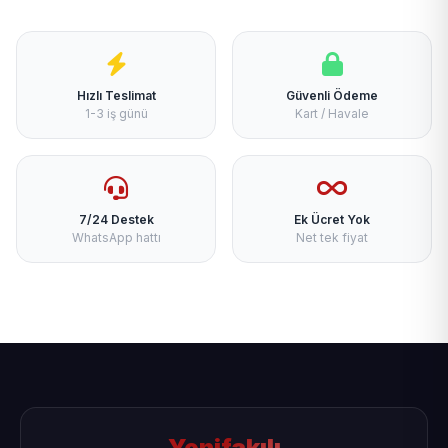
Hızlı Teslimat
Güvenli Ödeme
1-3 iş günü
Kart / Havale
7/24 Destek
Ek Ücret Yok
WhatsApp hattı
Net tek fiyat
Yenifakılı