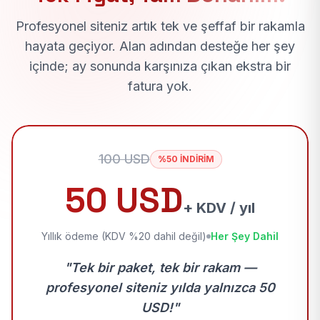
Profesyonel siteniz artık tek ve şeffaf bir rakamla
hayata geçiyor. Alan adından desteğe her şey
içinde; ay sonunda karşınıza çıkan ekstra bir
fatura yok.
100 USD
%50 İNDİRİM
50 USD
+ KDV / yıl
Yıllık ödeme (KDV %20 dahil değil)
Her Şey Dahil
"Tek bir paket, tek bir rakam —
profesyonel siteniz yılda yalnızca 50
USD!"