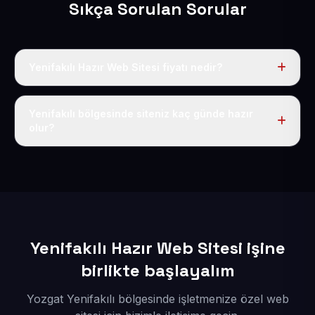
Sıkça Sorulan Sorular
Yenifakılı Hazır Web Sitesi fiyatı nedir?
Tek fiyat uygulanır: yıllık 50 USD + KDV. Bu bedele alan
adı, hosting, SSL ve temel SEO da dahildir.
Yenifakılı bölgesinde siteniz kaç günde hazır
olur?
İçerikleriniz elimize geçtikten sonra siteniz 1-3 iş günü
içerisinde yayına alınır.
Yenifakılı Hazır Web Sitesi işine
birlikte başlayalım
Yozgat Yenifakılı bölgesinde işletmenize özel web