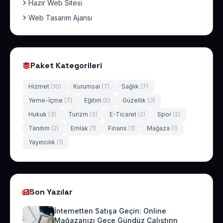
Hazır Web Sitesi
Web Tasarım Ajansı
Paket Kategorileri
Hizmet
(10)
Kurumsal
(7)
Sağlık
(7)
Yeme-İçme
(7)
Eğitim
(5)
Güzellik
(3)
Hukuk
(3)
Turizm
(3)
E-Ticaret
(2)
Spor
(2)
Tanıtım
(2)
Emlak
(1)
Finans
(1)
Mağaza
(1)
Yayıncılık
(1)
Son Yazılar
İnternetten Satışa Geçin: Online
Mağazanızı Gece Gündüz Çalıştırın