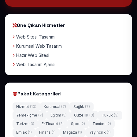
Öne Çıkan Hizmetler
Web Sitesi Tasarımı
Kurumsal Web Tasarım
Hazır Web Sitesi
Web Tasarım Ajansı
Paket Kategorileri
Hizmet
(10)
Kurumsal
(7)
Sağlık
(7)
Yeme-İçme
(7)
Eğitim
(5)
Güzellik
(3)
Hukuk
(3)
Turizm
(3)
E-Ticaret
(2)
Spor
(2)
Tanıtım
(2)
Emlak
(1)
Finans
(1)
Mağaza
(1)
Yayıncılık
(1)