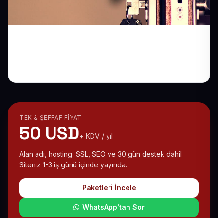
Anahtarda Kalanlar İçin Çilingir Web
Sitesi: Acil Çağrıları Kaçırmayın
TEK & ŞEFFAF FIYAT
50 USD
+ KDV / yıl
Alan adı, hosting, SSL, SEO ve 30 gün destek dahil.
Siteniz 1-3 iş günü içinde yayında.
Paketleri İncele
WhatsApp'tan Sor