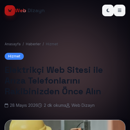
Web
Dizayn
Anasayfa
/
Haberler
/
Hizmet
Hizmet
Elektrikçi Web Sitesi ile
Arıza Telefonlarını
Rakibinizden Önce Alın
28 Mayıs 2026
2 dk okuma
Web Dizayn