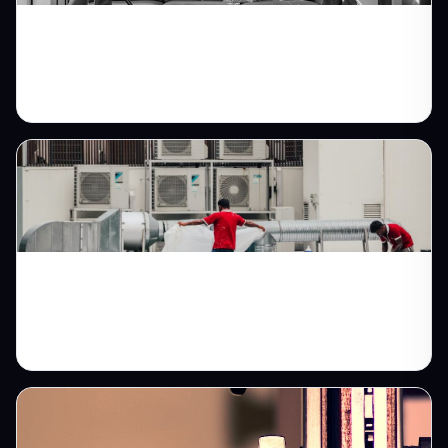
Halı Yıkamada Online Talep: Sokak Sokak
İş Büyütme Rehberi
Tesisatçı Web Sitesi ile Su Kaçağı ve
Kombi Arızasında Aranan İlk Numara Olun