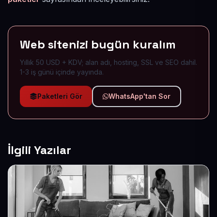
Web sitenizi bugün kuralım
Yıllık 50 USD + KDV; alan adı, hosting, SSL ve SEO dahil.
1-3 iş günü içinde yayında.
Paketleri Gör
WhatsApp'tan Sor
İlgili Yazılar