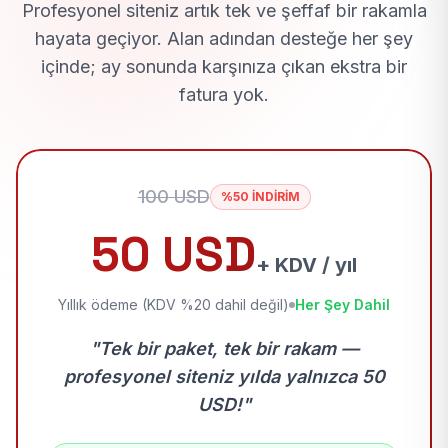
Profesyonel siteniz artık tek ve şeffaf bir rakamla
hayata geçiyor. Alan adından desteğe her şey
içinde; ay sonunda karşınıza çıkan ekstra bir
fatura yok.
100 USD
%50 İNDİRİM
50 USD
+ KDV / yıl
Yıllık ödeme (KDV %20 dahil değil)
Her Şey Dahil
"Tek bir paket, tek bir rakam —
profesyonel siteniz yılda yalnızca 50
USD!"