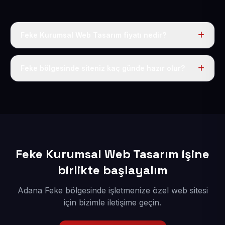
Feke Kurumsal Web Tasarım fiyatı nedir?
Tek fiyat uygulanır: yıllık 50 USD + KDV. Bu bedele alan
adı, hosting, SSL ve temel SEO da dahildir.
Feke bölgesinde siteniz kaç günde hazır olur?
İçerikleriniz elimize geçtikten sonra siteniz 1-3 iş günü
içerisinde yayına alınır.
Feke Kurumsal Web Tasarım işine
birlikte başlayalım
Adana Feke bölgesinde işletmenize özel web sitesi
için bizimle iletişime geçin.