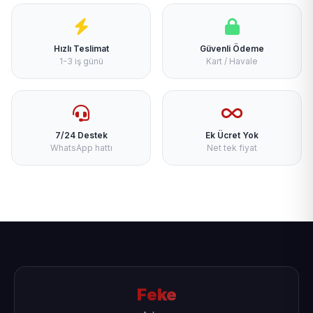
Hızlı Teslimat
Güvenli Ödeme
1-3 iş günü
Kart / Havale
7/24 Destek
Ek Ücret Yok
WhatsApp hattı
Net tek fiyat
Feke