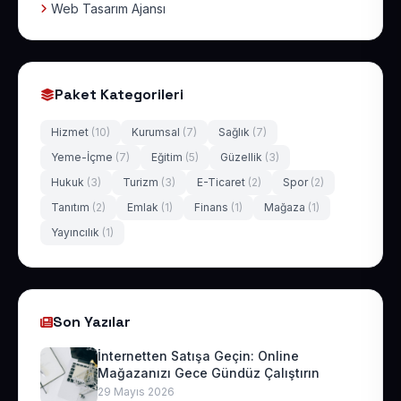
Web Tasarım Ajansı
Paket Kategorileri
Hizmet
(10)
Kurumsal
(7)
Sağlık
(7)
Yeme-İçme
(7)
Eğitim
(5)
Güzellik
(3)
Hukuk
(3)
Turizm
(3)
E-Ticaret
(2)
Spor
(2)
Tanıtım
(2)
Emlak
(1)
Finans
(1)
Mağaza
(1)
Yayıncılık
(1)
Son Yazılar
İnternetten Satışa Geçin: Online
Mağazanızı Gece Gündüz Çalıştırın
29 Mayıs 2026