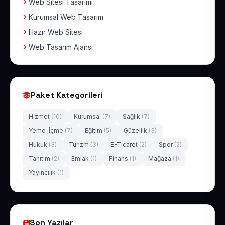
Web Sitesi Tasarımı
Kurumsal Web Tasarım
Hazır Web Sitesi
Web Tasarım Ajansı
Paket Kategorileri
Hizmet
(10)
Kurumsal
(7)
Sağlık
(7)
Yeme-İçme
(7)
Eğitim
(5)
Güzellik
(3)
Hukuk
(3)
Turizm
(3)
E-Ticaret
(2)
Spor
(2)
Tanıtım
(2)
Emlak
(1)
Finans
(1)
Mağaza
(1)
Yayıncılık
(1)
Son Yazılar