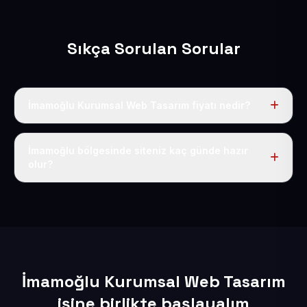
Sıkça Sorulan Sorular
İmamoğlu Kurumsal Web Tasarım fiyatı nedir?
Tek fiyat uygulanır: yıllık 50 USD + KDV. Bu bedele alan
adı, hosting, SSL ve temel SEO da dahildir.
İmamoğlu bölgesinde siteniz kaç günde hazır
olur?
İçerikleriniz elimize geçtikten sonra siteniz 1-3 iş günü
içerisinde yayına alınır.
İmamoğlu Kurumsal Web Tasarım
işine birlikte başlayalım