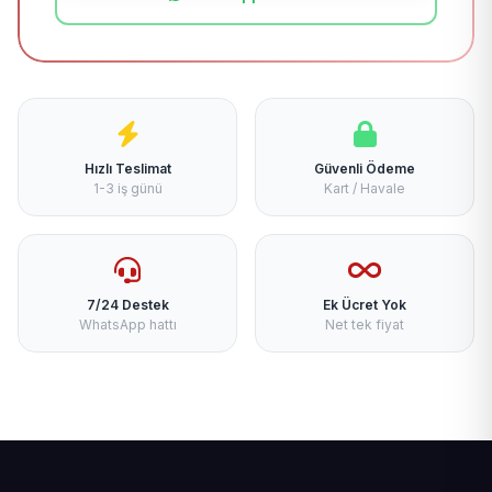
Hızlı Teslimat
Güvenli Ödeme
1-3 iş günü
Kart / Havale
7/24 Destek
Ek Ücret Yok
WhatsApp hattı
Net tek fiyat