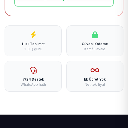
Hızlı Teslimat
Güvenli Ödeme
1-3 iş günü
Kart / Havale
7/24 Destek
Ek Ücret Yok
WhatsApp hattı
Net tek fiyat