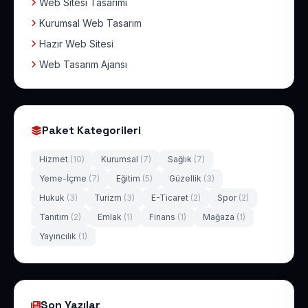
Web Sitesi Tasarımı
Kurumsal Web Tasarım
Hazır Web Sitesi
Web Tasarım Ajansı
Paket Kategorileri
Hizmet
(10)
Kurumsal
(7)
Sağlık
(7)
Yeme-İçme
(7)
Eğitim
(5)
Güzellik
(3)
Hukuk
(3)
Turizm
(3)
E-Ticaret
(2)
Spor
(2)
Tanıtım
(2)
Emlak
(1)
Finans
(1)
Mağaza
(1)
Yayıncılık
(1)
Son Yazılar