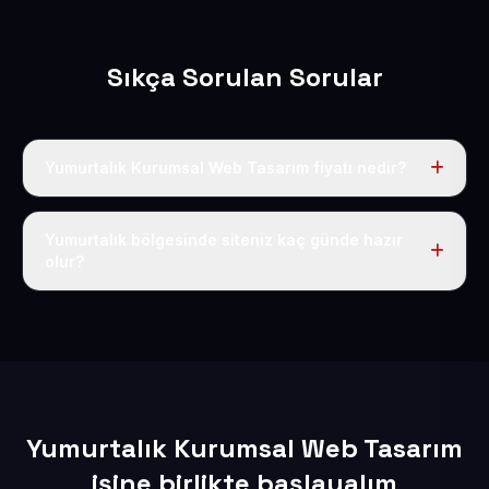
Sıkça Sorulan Sorular
Yumurtalık Kurumsal Web Tasarım fiyatı nedir?
Tek fiyat uygulanır: yıllık 50 USD + KDV. Bu bedele alan
adı, hosting, SSL ve temel SEO da dahildir.
Yumurtalık bölgesinde siteniz kaç günde hazır
olur?
İçerikleriniz elimize geçtikten sonra siteniz 1-3 iş günü
içerisinde yayına alınır.
Yumurtalık Kurumsal Web Tasarım
işine birlikte başlayalım