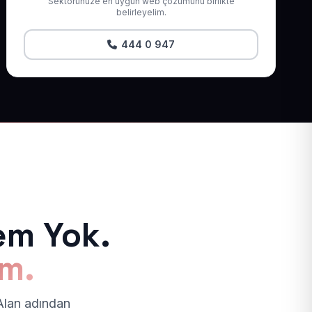
Sektörünüze en uygun web çözümünü birlikte
belirleyelim.
444 0 947
em Yok.
ım.
 Alan adından