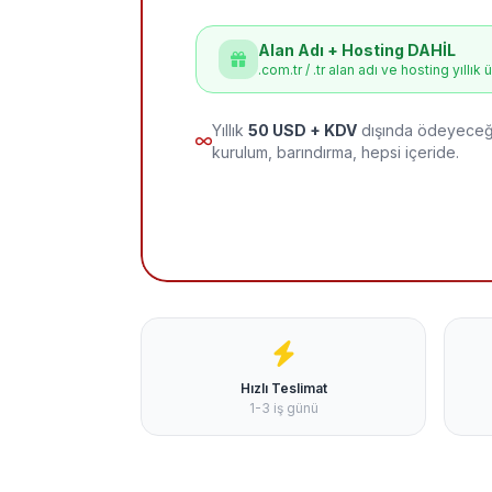
Alan Adı + Hosting DAHİL
.com.tr / .tr alan adı ve hosting yıllık 
Yıllık
50 USD + KDV
dışında ödeyeceği
kurulum, barındırma, hepsi içeride.
Hızlı Teslimat
1-3 iş günü