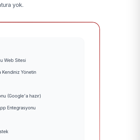
atura yok.
u Web Sitesi
 Kendiniz Yönetin
nu (Google'a hazır)
pp Entegrasyonu
estek