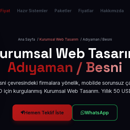
Fiyat
Hazır Sistemler
Paketler
Fiyatlar
Hakkımızda
Ana Sayfa
/
Kurumsal Web Tasarım
/
Adıyaman / Besni
urumsal Web Tasar
Adıyaman / Besni
i çevresindeki firmalara yönelik, mobilde sorunsuz ça
için kurgulanmış Kurumsal Web Tasarım. Yıllık 50 U
Hemen Teklif İste
WhatsApp