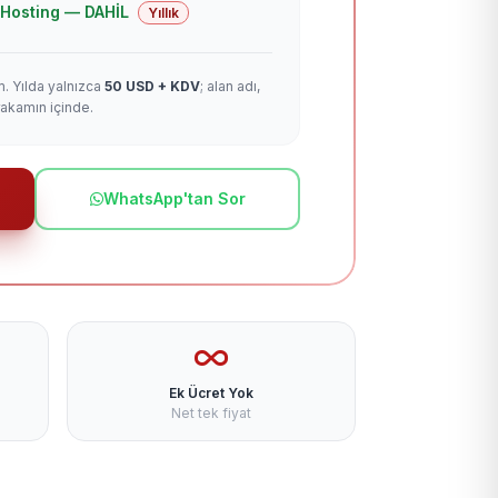
 + Hosting — DAHİL
Yıllık
m. Yılda yalnızca
50 USD + KDV
; alan adı,
rakamın içinde.
WhatsApp'tan Sor
Ek Ücret Yok
Net tek fiyat