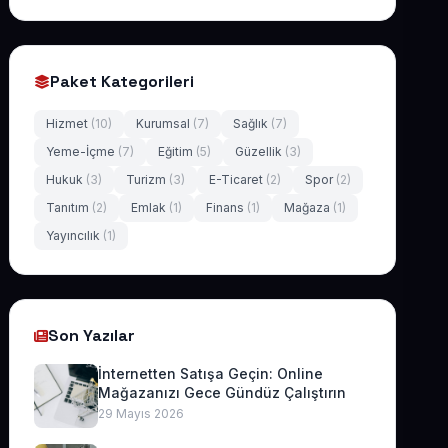
Paket Kategorileri
Hizmet
(10)
Kurumsal
(7)
Sağlık
(7)
Yeme-İçme
(7)
Eğitim
(5)
Güzellik
(3)
Hukuk
(3)
Turizm
(3)
E-Ticaret
(2)
Spor
(2)
Tanıtım
(2)
Emlak
(1)
Finans
(1)
Mağaza
(1)
Yayıncılık
(1)
Son Yazılar
İnternetten Satışa Geçin: Online
Mağazanızı Gece Gündüz Çalıştırın
29 Mayıs 2026