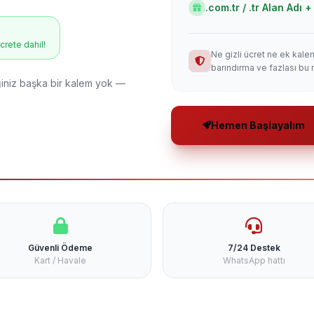
.com.tr / .tr Alan Adı
ücrete dahil!
Ne gizli ücret ne ek kale
barındırma ve fazlası bu 
niz başka bir kalem yok —
Hemen Başlayalım
Güvenli Ödeme
7/24 Destek
Kart / Havale
WhatsApp hattı