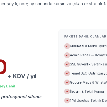
er şey içinde; ay sonunda karşınıza çıkan ekstra bir f
PAKETE DAHIL OLANLAR
Kurumsal & Mobil Uyuml
Admin Paneli — Kolayca
D
SSL Güvenlik Sertifikası
Temel SEO Optimizasyo
+ KDV / yıl
Google Maps & WhatsA
Şey Dahil
İletişim & Teklif Formu
 profesyonel siteniz
1 Yıl Ücretsiz Teknik D