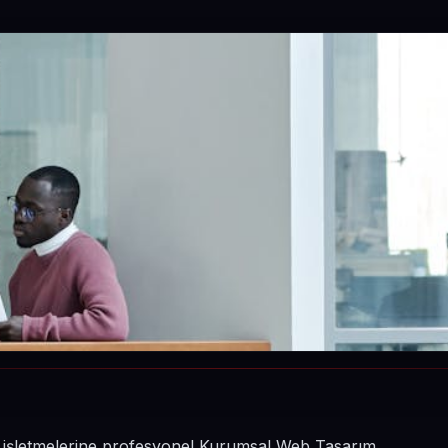
in işletmelerine profesyonel Kurumsal Web Tasarım