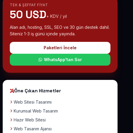
TEK & ŞEFFAF FIYAT
50 USD
+ KDV / yıl
Alan adı, hosting, SSL, SEO ve 30 gün destek dahil.
Siteniz 1-3 iş günü içinde yayında.
Paketleri İncele
WhatsApp'tan Sor
Öne Çıkan Hizmetler
Web Sitesi Tasarımı
Kurumsal Web Tasarım
Hazır Web Sitesi
Web Tasarım Ajansı