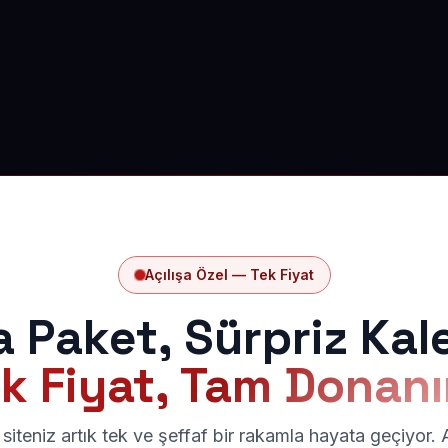
Açılışa Özel — Tek Fiyat
a Paket, Sürpriz Kal
k Fiyat, Tam Donan
siteniz artık tek ve şeffaf bir rakamla hayata geçiyor.