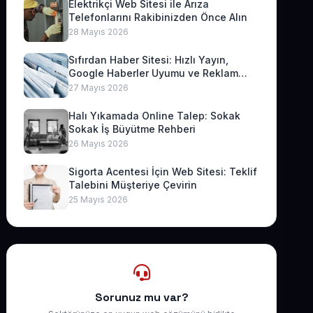
Elektrikçi Web Sitesi ile Arıza
Telefonlarını Rakibinizden Önce Alın
28 Mayıs 2026
Sıfırdan Haber Sitesi: Hızlı Yayın,
Google Haberler Uyumu ve Reklam
Geliri
27 Mayıs 2026
Halı Yıkamada Online Talep: Sokak
Sokak İş Büyütme Rehberi
26 Mayıs 2026
Sigorta Acentesi İçin Web Sitesi: Teklif
Talebini Müşteriye Çevirin
25 Mayıs 2026
Sorunuz mu var?