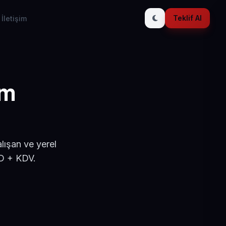
Teklif Al
İletişim
ım
lışan ve yerel
SD + KDV.