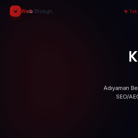
Web
Dizayn
Tek 
K
Adıyaman Besn
SEO/AEO 