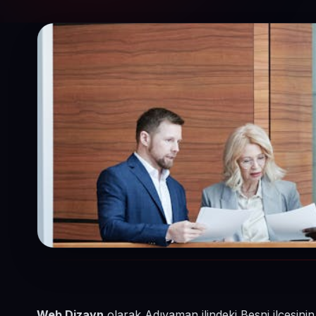
Web Dizayn
olarak Adıyaman ilindeki Besni ilçesin