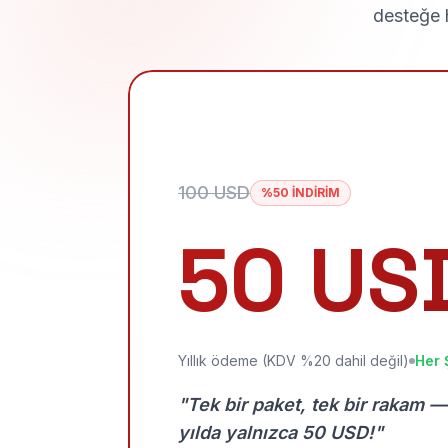
desteğe h
100 USD
%50 İNDİRİM
50 US
Yıllık ödeme (KDV %20 dahil değil)
Her 
"Tek bir paket, tek bir rakam —
yılda yalnızca 50 USD!"