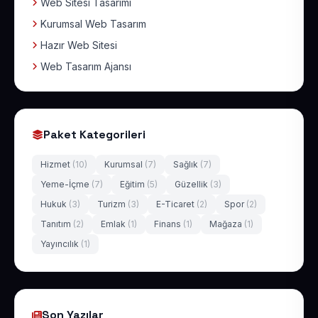
Web Sitesi Tasarımı
Kurumsal Web Tasarım
Hazır Web Sitesi
Web Tasarım Ajansı
Paket Kategorileri
Hizmet
(10)
Kurumsal
(7)
Sağlık
(7)
Yeme-İçme
(7)
Eğitim
(5)
Güzellik
(3)
Hukuk
(3)
Turizm
(3)
E-Ticaret
(2)
Spor
(2)
Tanıtım
(2)
Emlak
(1)
Finans
(1)
Mağaza
(1)
Yayıncılık
(1)
Son Yazılar