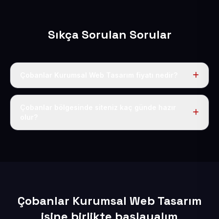
Sıkça Sorulan Sorular
Çobanlar Kurumsal Web Tasarım fiyatı nedir?
Tek fiyat uygulanır: yıllık 50 USD + KDV. Bu bedele alan
adı, hosting, SSL ve temel SEO da dahildir.
Çobanlar bölgesinde siteniz kaç günde hazır
olur?
İçerikleriniz elimize geçtikten sonra siteniz 1-3 iş günü
içerisinde yayına alınır.
Çobanlar Kurumsal Web Tasarım
işine birlikte başlayalım