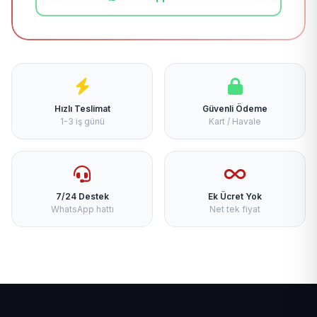
Hızlı Teslimat
Güvenli Ödeme
1-3 iş günü
Kart / Havale
7/24 Destek
Ek Ücret Yok
WhatsApp hattı
Net tek fiyat