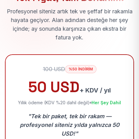
Profesyonel siteniz artık tek ve şeffaf bir rakamla
hayata geçiyor. Alan adından desteğe her şey
içinde; ay sonunda karşınıza çıkan ekstra bir
fatura yok.
100 USD
%50 İNDİRİM
50 USD
+ KDV / yıl
Yıllık ödeme (KDV %20 dahil değil)
Her Şey Dahil
"Tek bir paket, tek bir rakam —
profesyonel siteniz yılda yalnızca 50
USD!"