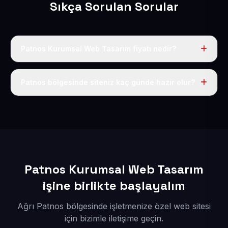
Sıkça Sorulan Sorular
Patnos Kurumsal Web Tasarım fiyatı nedir?
Tek fiyat uygulanır: yıllık 50 USD + KDV. Bu bedele alan
adı, hosting, SSL ve temel SEO da dahildir.
Patnos bölgesinde siteniz kaç günde hazır olur?
İçerikleriniz elimize geçtikten sonra siteniz 1-3 iş günü
içerisinde yayına alınır.
Patnos Kurumsal Web Tasarım
işine birlikte başlayalım
Ağrı Patnos bölgesinde işletmenize özel web sitesi
için bizimle iletişime geçin.