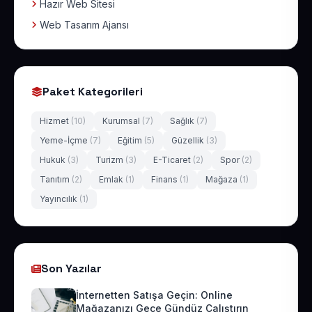
Hazır Web Sitesi
Web Tasarım Ajansı
Paket Kategorileri
Hizmet
(10)
Kurumsal
(7)
Sağlık
(7)
Yeme-İçme
(7)
Eğitim
(5)
Güzellik
(3)
Hukuk
(3)
Turizm
(3)
E-Ticaret
(2)
Spor
(2)
Tanıtım
(2)
Emlak
(1)
Finans
(1)
Mağaza
(1)
Yayıncılık
(1)
Son Yazılar
İnternetten Satışa Geçin: Online
Mağazanızı Gece Gündüz Çalıştırın