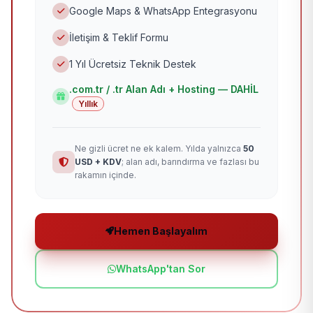
Google Maps & WhatsApp Entegrasyonu
İletişim & Teklif Formu
1 Yıl Ücretsiz Teknik Destek
.com.tr / .tr Alan Adı + Hosting — DAHİL
Yıllık
Ne gizli ücret ne ek kalem. Yılda yalnızca
50
USD + KDV
; alan adı, barındırma ve fazlası bu
rakamın içinde.
Hemen Başlayalım
WhatsApp'tan Sor