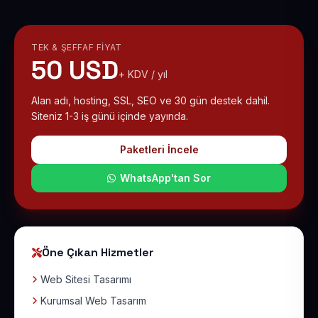
TEK & ŞEFFAF FIYAT
50 USD
+ KDV / yıl
Alan adı, hosting, SSL, SEO ve 30 gün destek dahil.
Siteniz 1-3 iş günü içinde yayında.
Paketleri İncele
WhatsApp'tan Sor
Öne Çıkan Hizmetler
Web Sitesi Tasarımı
Kurumsal Web Tasarım