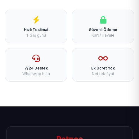
Hızlı Teslimat
Güvenli Ödeme
1-3 iş günü
Kart / Havale
7/24 Destek
Ek Ücret Yok
WhatsApp hattı
Net tek fiyat
Patnos