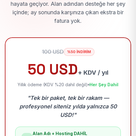
hayata geçiyor. Alan adından desteğe her şey
içinde; ay sonunda karşınıza çıkan ekstra bir
fatura yok.
100 USD
%50 İNDİRİM
50 USD
+ KDV / yıl
Yıllık ödeme (KDV %20 dahil değil)
Her Şey Dahil
"Tek bir paket, tek bir rakam —
profesyonel siteniz yılda yalnızca 50
USD!"
Alan Adı + Hosting DAHİL