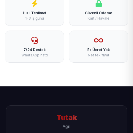
Hızlı Teslimat
Güvenli Ödeme
1-3 iş günü
Kart / Havale
7/24 Destek
Ek Ücret Yok
WhatsApp hattı
Net tek fiyat
Tutak
Ağrı