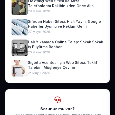
Elektrikçi Web Sitesi ile Arıza
Telefonlarını Rakibinizden Önce Alın
28 Mayıs 2026
Sıfırdan Haber Sitesi: Hızlı Yayın, Google
Haberler Uyumu ve Reklam Geliri
27 Mayıs 2026
Halı Yıkamada Online Talep: Sokak Sokak
İş Büyütme Rehberi
26 Mayıs 2026
Sigorta Acentesi İçin Web Sitesi: Teklif
Talebini Müşteriye Çevirin
25 Mayıs 2026
Sorunuz mu var?
Sektörünüze en uygun web çözümünü birlikte belirleyelim.