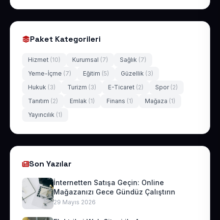
Paket Kategorileri
Hizmet
(10)
Kurumsal
(7)
Sağlık
(7)
Yeme-İçme
(7)
Eğitim
(5)
Güzellik
(3)
Hukuk
(3)
Turizm
(3)
E-Ticaret
(2)
Spor
(2)
Tanıtım
(2)
Emlak
(1)
Finans
(1)
Mağaza
(1)
Yayıncılık
(1)
Son Yazılar
İnternetten Satışa Geçin: Online
Mağazanızı Gece Gündüz Çalıştırın
29 Mayıs 2026