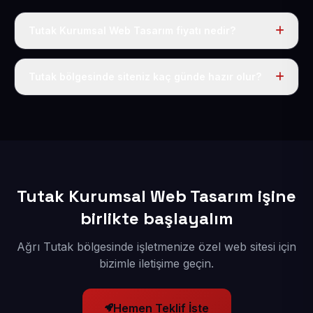
Tutak Kurumsal Web Tasarım fiyatı nedir?
Tek fiyat uygulanır: yıllık 50 USD + KDV. Bu bedele alan
adı, hosting, SSL ve temel SEO da dahildir.
Tutak bölgesinde siteniz kaç günde hazır olur?
İçerikleriniz elimize geçtikten sonra siteniz 1-3 iş günü
içerisinde yayına alınır.
Tutak Kurumsal Web Tasarım işine
birlikte başlayalım
Ağrı Tutak bölgesinde işletmenize özel web sitesi için
bizimle iletişime geçin.
Hemen Teklif İste