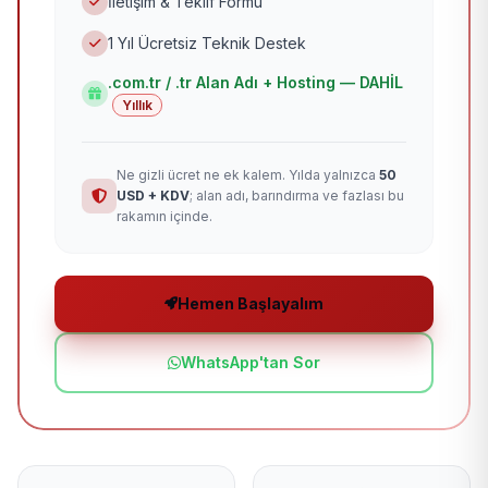
İletişim & Teklif Formu
1 Yıl Ücretsiz Teknik Destek
.com.tr / .tr Alan Adı + Hosting — DAHİL
Yıllık
Ne gizli ücret ne ek kalem. Yılda yalnızca
50
USD + KDV
; alan adı, barındırma ve fazlası bu
rakamın içinde.
Hemen Başlayalım
WhatsApp'tan Sor