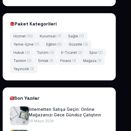
Paket Kategorileri
Hizmet
(10)
Kurumsal
(7)
Sağlık
(7)
Yeme-İçme
(7)
Eğitim
(5)
Güzellik
(3)
Hukuk
(3)
Turizm
(3)
E-Ticaret
(2)
Spor
(2)
Tanıtım
(2)
Emlak
(1)
Finans
(1)
Mağaza
(1)
Yayıncılık
(1)
Son Yazılar
İnternetten Satışa Geçin: Online
Mağazanızı Gece Gündüz Çalıştırın
29 Mayıs 2026