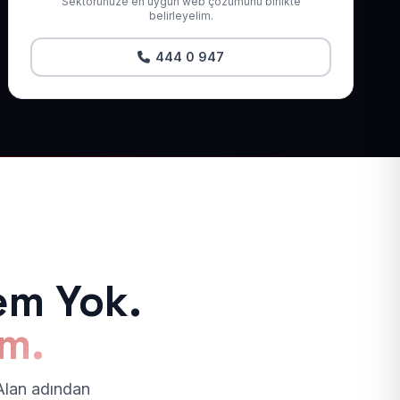
Sektörünüze en uygun web çözümünü birlikte
belirleyelim.
444 0 947
em Yok.
ım.
 Alan adından