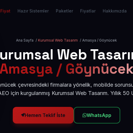
Fiyat
Hazır Sistemler
Paketler
Fiyatlar
Hakkımızda
Ana Sayfa
/
Kurumsal Web Tasarım
/
Amasya / Göynücek
urumsal Web Tasar
Amasya / Göynüce
ücek çevresindeki firmalara yönelik, mobilde sorunsu
AEO için kurgulanmış Kurumsal Web Tasarım. Yıllık 50
Hemen Teklif İste
WhatsApp