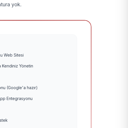
atura yok.
u Web Sitesi
 Kendiniz Yönetin
nu (Google'a hazır)
pp Entegrasyonu
estek