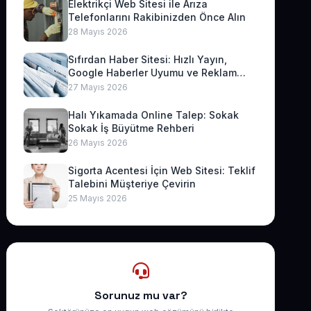
Elektrikçi Web Sitesi ile Arıza
Telefonlarını Rakibinizden Önce Alın
28 Mayıs 2026
Sıfırdan Haber Sitesi: Hızlı Yayın,
Google Haberler Uyumu ve Reklam
Geliri
27 Mayıs 2026
Halı Yıkamada Online Talep: Sokak
Sokak İş Büyütme Rehberi
26 Mayıs 2026
Sigorta Acentesi İçin Web Sitesi: Teklif
Talebini Müşteriye Çevirin
25 Mayıs 2026
Sorunuz mu var?