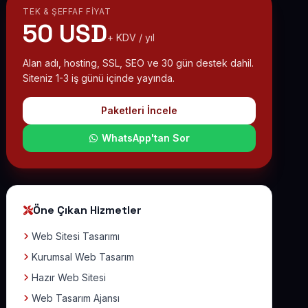
TEK & ŞEFFAF FIYAT
50 USD
+ KDV / yıl
Alan adı, hosting, SSL, SEO ve 30 gün destek dahil.
Siteniz 1-3 iş günü içinde yayında.
Paketleri İncele
WhatsApp'tan Sor
Öne Çıkan Hizmetler
Web Sitesi Tasarımı
Kurumsal Web Tasarım
Hazır Web Sitesi
Web Tasarım Ajansı