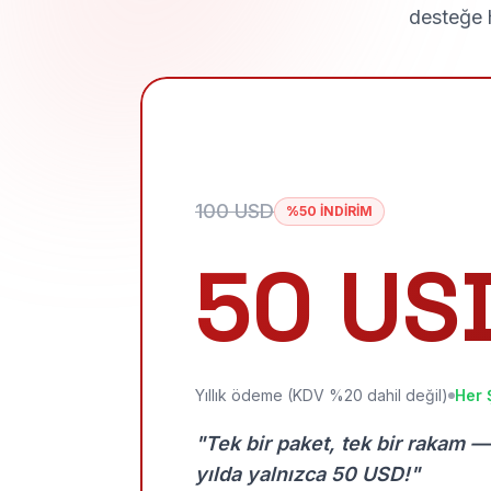
desteğe h
100 USD
%50 İNDİRİM
50 US
Yıllık ödeme (KDV %20 dahil değil)
Her 
"Tek bir paket, tek bir rakam —
yılda yalnızca 50 USD!"