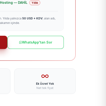
 + Hosting — DAHİL
Yıllık
m. Yılda yalnızca
50 USD + KDV
; alan adı,
rakamın içinde.
WhatsApp'tan Sor
Ek Ücret Yok
Net tek fiyat