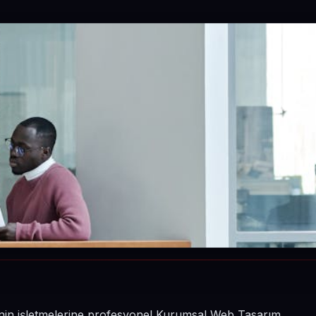
inin işletmelerine profesyonel Kurumsal Web Tasarım