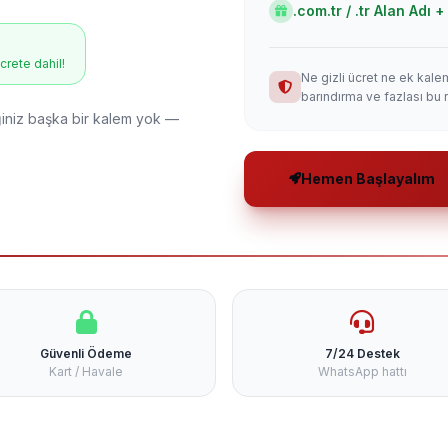
.com.tr / .tr Alan Adı
ücrete dahil!
Ne gizli ücret ne ek kale
barındırma ve fazlası bu 
niz başka bir kalem yok —
Hemen Başlayalım
Güvenli Ödeme
7/24 Destek
Kart / Havale
WhatsApp hattı