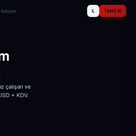
Teklif Al
İletişim
ım
k
z çalışan ve
 USD + KDV.