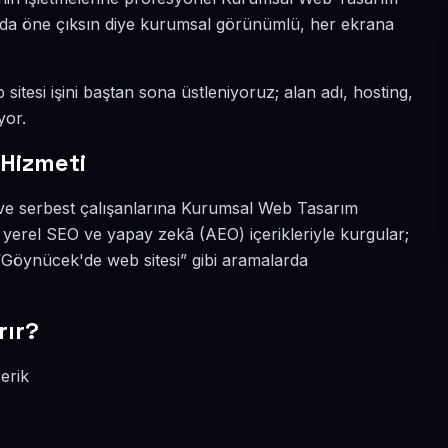
yada öne çıksın diye kurumsal görünümlü, her ekrana
itesi işini baştan sona üstleniyoruz; alan adı, hosting,
yor.
Hizmeti
ve serbest çalışanlarına Kurumsal Web Tasarım
yerel SEO ve yapay zekâ (AEO) içerikleriyle kurgular;
öynücek'de web sitesi” gibi aramalarda
rır?
erik