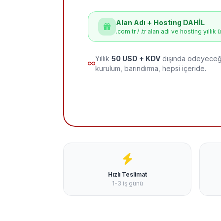
Alan Adı + Hosting DAHİL
.com.tr / .tr alan adı ve hosting yıllık 
Yıllık
50 USD + KDV
dışında ödeyeceği
kurulum, barındırma, hepsi içeride.
Hızlı Teslimat
1-3 iş günü