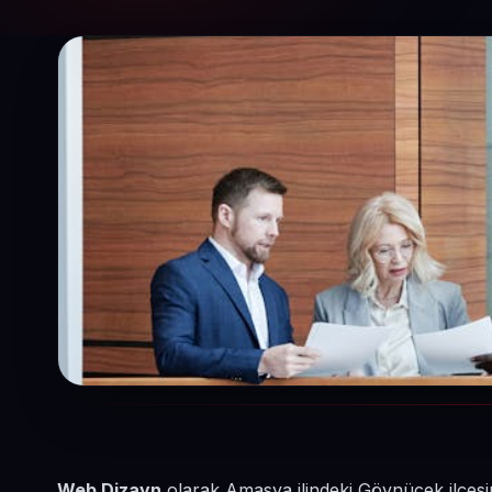
Web Dizayn
olarak Amasya ilindeki Göynücek ilçes