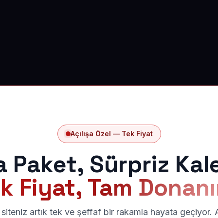
Açılışa Özel — Tek Fiyat
a Paket, Sürpriz Kal
k Fiyat, Tam Donan
siteniz artık tek ve şeffaf bir rakamla hayata geçiyor.