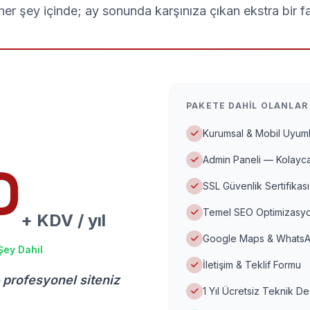
er şey içinde; ay sonunda karşınıza çıkan ekstra bir f
PAKETE DAHIL OLANLAR
Kurumsal & Mobil Uyuml
Admin Paneli — Kolayca
D
SSL Güvenlik Sertifikası
Temel SEO Optimizasyo
+ KDV / yıl
Google Maps & WhatsA
Şey Dahil
İletişim & Teklif Formu
 profesyonel siteniz
1 Yıl Ücretsiz Teknik D