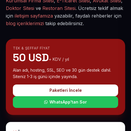
Kurumsal Firma Sitesi
,
E-Ticaret Sitesi
,
Avukat Sitesi
,
Doktor Sitesi
ve
Restoran Sitesi
. Ücretsiz teklif almak
için
iletişim sayfamıza
yazabilir, faydalı rehberler için
blog içeriklerimizi
takip edebilirsiniz.
TEK & ŞEFFAF FIYAT
50 USD
+ KDV / yıl
Alan adı, hosting, SSL, SEO ve 30 gün destek dahil.
Siteniz 1-3 iş günü içinde yayında.
Paketleri İncele
WhatsApp'tan Sor