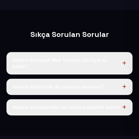
Sıkça Sorulan Sorular
Ankara Kurumsal Web Tasarım için fiyat ne
kadar?
Ankara dahil Türkiye’nin her yerinde geçerli yıllık tek
fiyatımız 50 USD + KDV’dir. Alan adı, hosting, SSL ve
Ankara ilçelerinde de çalışıyor musunuz?
temel SEO bu fiyatın içindedir.
Elbette; Ankara iline bağlı bütün ilçelere uzaktan ve
eksiksiz şekilde hizmet sunuyoruz.
Ankara aramalarında üst sıralara çıkabilir miyim?
Sitenizi Ankara odaklı yerel SEO ve AEO içerikleriyle
kuruyoruz; böylece bölgesel aramalarda daha kolay
bulunur hale gelirsiniz.