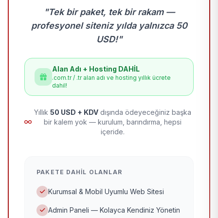
"Tek bir paket, tek bir rakam —
profesyonel siteniz yılda yalnızca 50
USD!"
Alan Adı + Hosting DAHİL
.com.tr / .tr alan adı ve hosting yıllık ücrete
dahil!
Yıllık
50 USD + KDV
dışında ödeyeceğiniz başka
bir kalem yok — kurulum, barındırma, hepsi
içeride.
PAKETE DAHIL OLANLAR
Kurumsal & Mobil Uyumlu Web Sitesi
Admin Paneli — Kolayca Kendiniz Yönetin