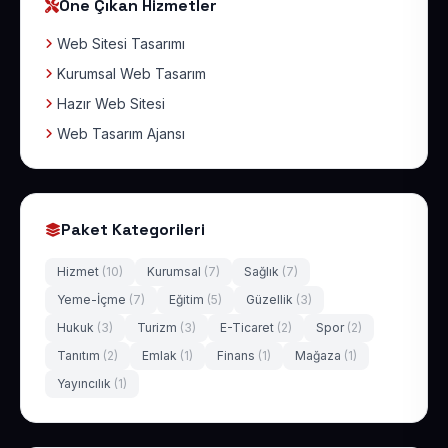
Öne Çıkan Hizmetler
Web Sitesi Tasarımı
Kurumsal Web Tasarım
Hazır Web Sitesi
Web Tasarım Ajansı
Paket Kategorileri
Hizmet
(10)
Kurumsal
(7)
Sağlık
(7)
Yeme-İçme
(7)
Eğitim
(5)
Güzellik
(3)
Hukuk
(3)
Turizm
(3)
E-Ticaret
(2)
Spor
(2)
Tanıtım
(2)
Emlak
(1)
Finans
(1)
Mağaza
(1)
Yayıncılık
(1)