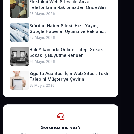
Elektrikçi Web Sitesi ile Arıza
Telefonlarını Rakibinizden Önce Alın
28 Mayıs 2026
Sıfırdan Haber Sitesi: Hızlı Yayın,
Google Haberler Uyumu ve Reklam
Geliri
27 Mayıs 2026
Halı Yıkamada Online Talep: Sokak
Sokak İş Büyütme Rehberi
26 Mayıs 2026
Sigorta Acentesi İçin Web Sitesi: Teklif
Talebini Müşteriye Çevirin
25 Mayıs 2026
Sorunuz mu var?