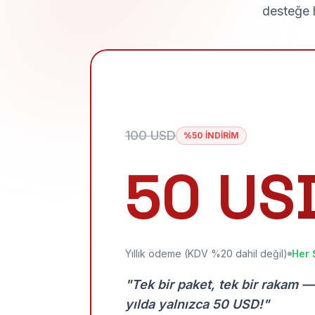
desteğe h
100 USD
%50 İNDİRİM
50 US
Yıllık ödeme (KDV %20 dahil değil)
Her 
"Tek bir paket, tek bir rakam —
yılda yalnızca 50 USD!"