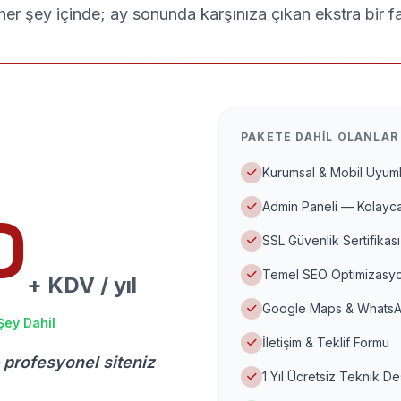
er şey içinde; ay sonunda karşınıza çıkan ekstra bir f
PAKETE DAHIL OLANLAR
Kurumsal & Mobil Uyuml
Admin Paneli — Kolayca
D
SSL Güvenlik Sertifikası
Temel SEO Optimizasyo
+ KDV / yıl
Google Maps & WhatsA
Şey Dahil
İletişim & Teklif Formu
 profesyonel siteniz
1 Yıl Ücretsiz Teknik D