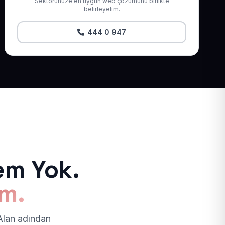
Sektörünüze en uygun web çözümünü birlikte
belirleyelim.
444 0 947
em Yok.
ım.
 Alan adından