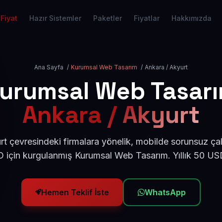
Fiyat
Hazır Sistemler
Paketler
Fiyatlar
Hakkımızda
Ana Sayfa
/
Kurumsal Web Tasarım
/
Ankara / Akyurt
urumsal Web Tasar
Ankara / Akyurt
t çevresindeki firmalara yönelik, mobilde sorunsuz çal
için kurgulanmış Kurumsal Web Tasarım. Yıllık 50 U
Hemen Teklif İste
WhatsApp