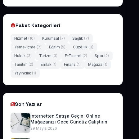
Paket Kategorileri
Hizmet
(10)
Kurumsal
(7)
Sağlık
(7)
Yeme-İçme
(7)
Eğitim
(5)
Güzellik
(3)
Hukuk
(3)
Turizm
(3)
E-Ticaret
(2)
Spor
(2)
Tanıtım
(2)
Emlak
(1)
Finans
(1)
Mağaza
(1)
Yayıncılık
(1)
Son Yazılar
İnternetten Satışa Geçin: Online
Mağazanızı Gece Gündüz Çalıştırın
29 Mayıs 2026