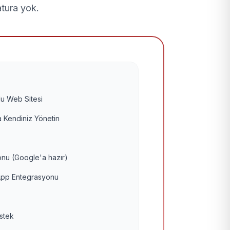
atura yok.
u Web Sitesi
 Kendiniz Yönetin
nu (Google'a hazır)
pp Entegrasyonu
estek