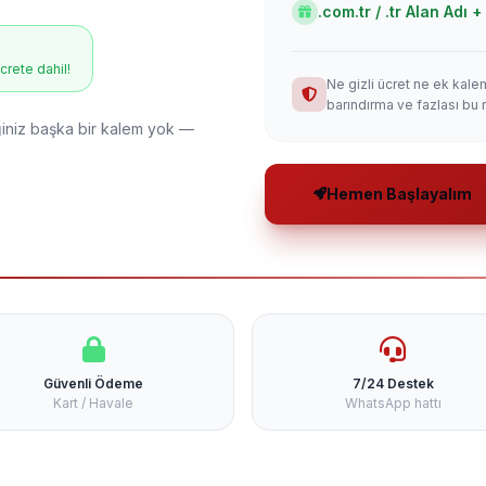
.com.tr / .tr Alan Adı
ücrete dahil!
Ne gizli ücret ne ek kale
barındırma ve fazlası bu 
niz başka bir kalem yok —
Hemen Başlayalım
Güvenli Ödeme
7/24 Destek
Kart / Havale
WhatsApp hattı