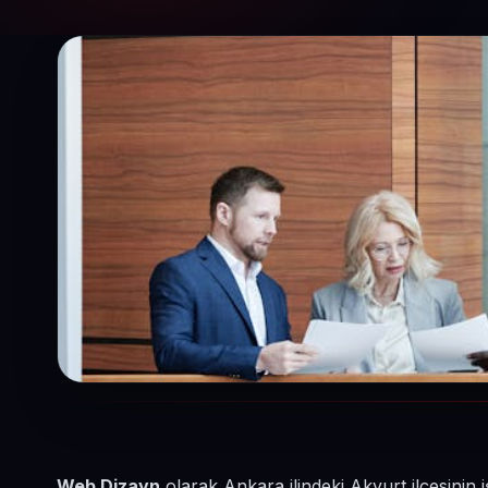
Web Dizayn
olarak Ankara ilindeki Akyurt ilçesini