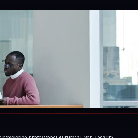
n işletmelerine profesyonel Kurumsal Web Tasarım