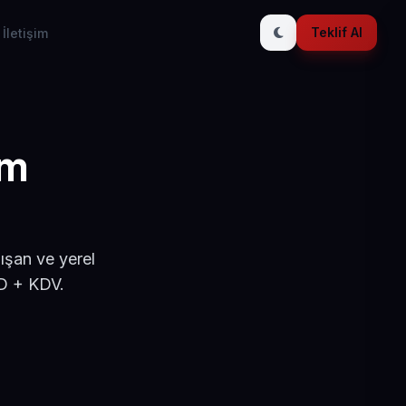
Teklif Al
İletişim
ım
ışan ve yerel
SD + KDV.