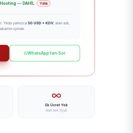
 + Hosting — DAHİL
Yıllık
m. Yılda yalnızca
50 USD + KDV
; alan adı,
rakamın içinde.
WhatsApp'tan Sor
Ek Ücret Yok
Net tek fiyat