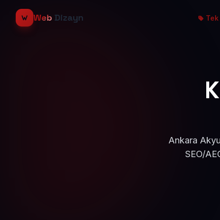
Web
Dizayn
Tek 
K
Ankara Akyur
SEO/AEO 