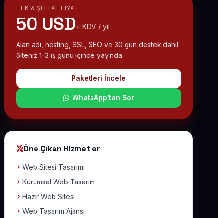
TEK & ŞEFFAF FIYAT
50 USD
+ KDV / yıl
Alan adı, hosting, SSL, SEO ve 30 gün destek dahil.
Siteniz 1-3 iş günü içinde yayında.
Paketleri İncele
WhatsApp'tan Sor
Öne Çıkan Hizmetler
Web Sitesi Tasarımı
Kurumsal Web Tasarım
Hazır Web Sitesi
Web Tasarım Ajansı