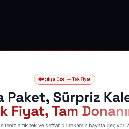
Açılışa Özel — Tek Fiyat
a Paket, Sürpriz Kal
k Fiyat, Tam Donan
siteniz artık tek ve şeffaf bir rakamla hayata geçiyor.