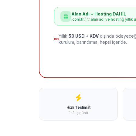
Alan Adı + Hosting DAHİL
.com.tr / .tr alan adı ve hosting yıllık 
Yıllık
50 USD + KDV
dışında ödeyeceği
kurulum, barındırma, hepsi içeride.
Hızlı Teslimat
1-3 iş günü