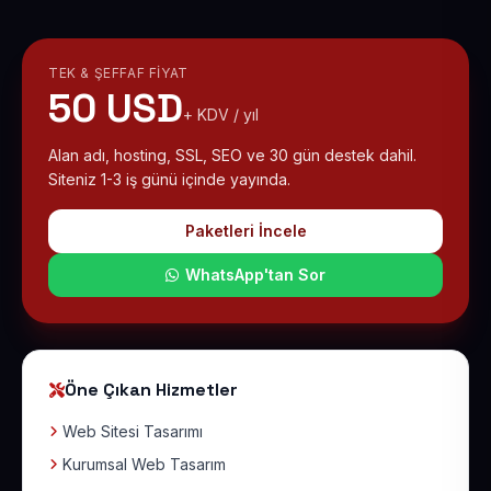
TEK & ŞEFFAF FIYAT
50 USD
+ KDV / yıl
Alan adı, hosting, SSL, SEO ve 30 gün destek dahil.
Siteniz 1-3 iş günü içinde yayında.
Paketleri İncele
WhatsApp'tan Sor
Öne Çıkan Hizmetler
Web Sitesi Tasarımı
Kurumsal Web Tasarım