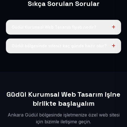
Sıkça Sorulan Sorular
Güdül Kurumsal Web Tasarım fiyatı nedir?
Tek fiyat uygulanır: yıllık 50 USD + KDV. Bu bedele alan
adı, hosting, SSL ve temel SEO da dahildir.
Güdül bölgesinde siteniz kaç günde hazır olur?
İçerikleriniz elimize geçtikten sonra siteniz 1-3 iş günü
içerisinde yayına alınır.
Güdül Kurumsal Web Tasarım işine
birlikte başlayalım
Ankara Güdül bölgesinde işletmenize özel web sitesi
için bizimle iletişime geçin.