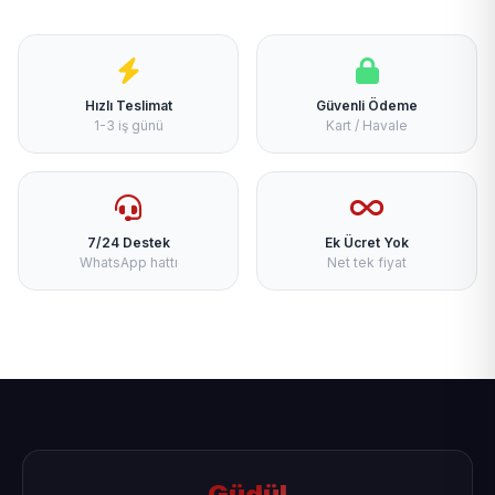
Hızlı Teslimat
Güvenli Ödeme
1-3 iş günü
Kart / Havale
7/24 Destek
Ek Ücret Yok
WhatsApp hattı
Net tek fiyat
Güdül