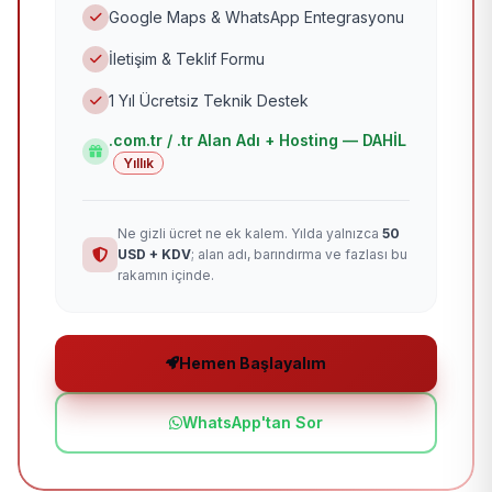
Google Maps & WhatsApp Entegrasyonu
İletişim & Teklif Formu
1 Yıl Ücretsiz Teknik Destek
.com.tr / .tr Alan Adı + Hosting — DAHİL
Yıllık
Ne gizli ücret ne ek kalem. Yılda yalnızca
50
USD + KDV
; alan adı, barındırma ve fazlası bu
rakamın içinde.
Hemen Başlayalım
WhatsApp'tan Sor