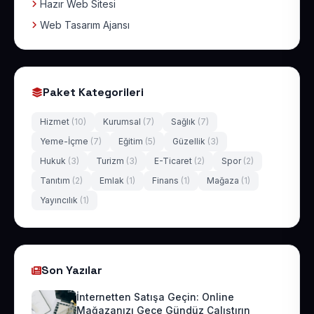
Hazır Web Sitesi
Web Tasarım Ajansı
Paket Kategorileri
Hizmet
(10)
Kurumsal
(7)
Sağlık
(7)
Yeme-İçme
(7)
Eğitim
(5)
Güzellik
(3)
Hukuk
(3)
Turizm
(3)
E-Ticaret
(2)
Spor
(2)
Tanıtım
(2)
Emlak
(1)
Finans
(1)
Mağaza
(1)
Yayıncılık
(1)
Son Yazılar
İnternetten Satışa Geçin: Online
Mağazanızı Gece Gündüz Çalıştırın