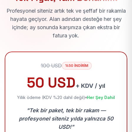
Profesyonel siteniz artık tek ve şeffaf bir rakamla
hayata geçiyor. Alan adından desteğe her şey
içinde; ay sonunda karşınıza çıkan ekstra bir
fatura yok.
100 USD
%50 İNDİRİM
50 USD
+ KDV / yıl
Yıllık ödeme (KDV %20 dahil değil)
Her Şey Dahil
"Tek bir paket, tek bir rakam —
profesyonel siteniz yılda yalnızca 50
USD!"