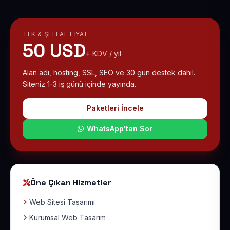
TEK & ŞEFFAF FIYAT
50 USD
+ KDV / yıl
Alan adı, hosting, SSL, SEO ve 30 gün destek dahil.
Siteniz 1-3 iş günü içinde yayında.
Paketleri İncele
WhatsApp'tan Sor
Öne Çıkan Hizmetler
Web Sitesi Tasarımı
Kurumsal Web Tasarım