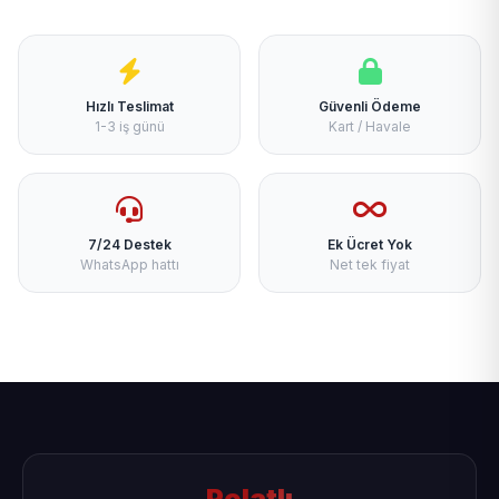
Hızlı Teslimat
Güvenli Ödeme
1-3 iş günü
Kart / Havale
7/24 Destek
Ek Ücret Yok
WhatsApp hattı
Net tek fiyat
Polatlı