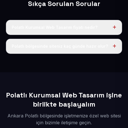
Sıkça Sorulan Sorular
Polatlı Kurumsal Web Tasarım fiyatı nedir?
Tek fiyat uygulanır: yıllık 50 USD + KDV. Bu bedele alan
adı, hosting, SSL ve temel SEO da dahildir.
Polatlı bölgesinde siteniz kaç günde hazır olur?
İçerikleriniz elimize geçtikten sonra siteniz 1-3 iş günü
içerisinde yayına alınır.
Polatlı Kurumsal Web Tasarım işine
birlikte başlayalım
Ankara Polatlı bölgesinde işletmenize özel web sitesi
için bizimle iletişime geçin.