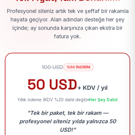
Profesyonel siteniz artık tek ve şeffaf bir rakamla
hayata geçiyor. Alan adından desteğe her şey
içinde; ay sonunda karşınıza çıkan ekstra bir
fatura yok.
100 USD
%50 İNDİRİM
50 USD
+ KDV / yıl
Yıllık ödeme (KDV %20 dahil değil)
Her Şey Dahil
"Tek bir paket, tek bir rakam —
profesyonel siteniz yılda yalnızca 50
USD!"