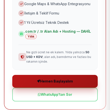
Google Maps & WhatsApp Entegrasyonu
İletişim & Teklif Formu
1 Yıl Ücretsiz Teknik Destek
.com.tr / .tr Alan Adı + Hosting — DAHİL
Yıllık
Ne gizli ücret ne ek kalem. Yılda yalnızca
50
USD + KDV
; alan adı, barındırma ve fazlası bu
rakamın içinde.
Hemen Başlayalım
WhatsApp'tan Sor