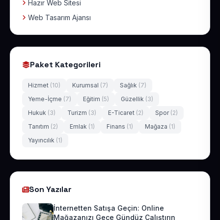
Hazır Web Sitesi
Web Tasarım Ajansı
Paket Kategorileri
Hizmet
(10)
Kurumsal
(7)
Sağlık
(7)
Yeme-İçme
(7)
Eğitim
(5)
Güzellik
(3)
Hukuk
(3)
Turizm
(3)
E-Ticaret
(2)
Spor
(2)
Tanıtım
(2)
Emlak
(1)
Finans
(1)
Mağaza
(1)
Yayıncılık
(1)
Son Yazılar
İnternetten Satışa Geçin: Online
Mağazanızı Gece Gündüz Çalıştırın