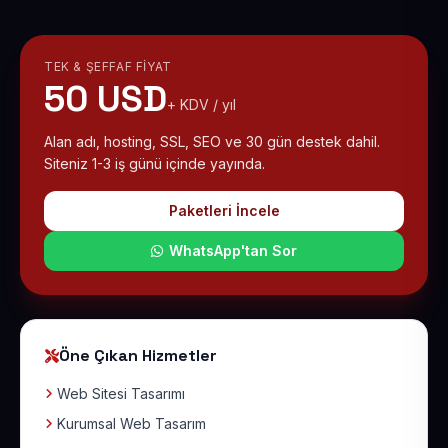
TEK & ŞEFFAF FIYAT
50 USD
+ KDV / yıl
Alan adı, hosting, SSL, SEO ve 30 gün destek dahil.
Siteniz 1-3 iş günü içinde yayında.
Paketleri İncele
WhatsApp'tan Sor
Öne Çıkan Hizmetler
Web Sitesi Tasarımı
Kurumsal Web Tasarım