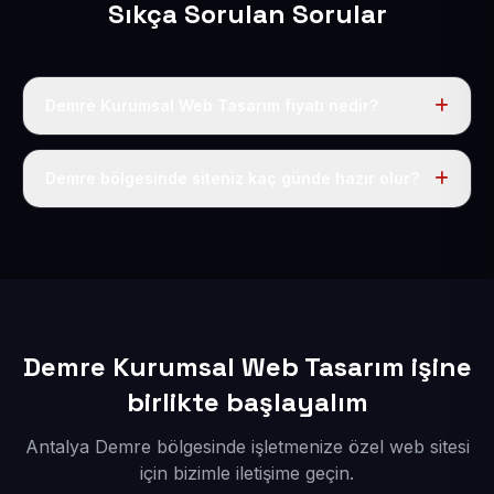
Sıkça Sorulan Sorular
Demre Kurumsal Web Tasarım fiyatı nedir?
Tek fiyat uygulanır: yıllık 50 USD + KDV. Bu bedele alan
adı, hosting, SSL ve temel SEO da dahildir.
Demre bölgesinde siteniz kaç günde hazır olur?
İçerikleriniz elimize geçtikten sonra siteniz 1-3 iş günü
içerisinde yayına alınır.
Demre Kurumsal Web Tasarım işine
birlikte başlayalım
Antalya Demre bölgesinde işletmenize özel web sitesi
için bizimle iletişime geçin.