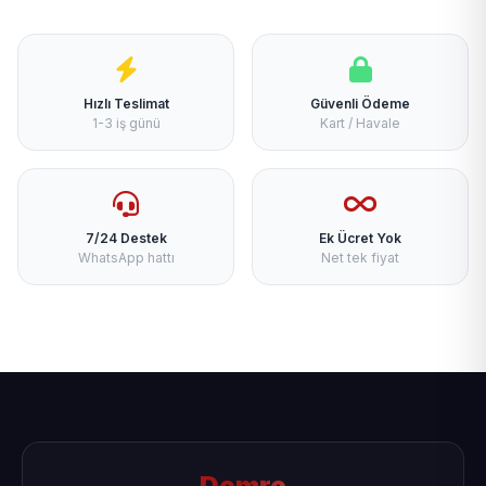
Hızlı Teslimat
Güvenli Ödeme
1-3 iş günü
Kart / Havale
7/24 Destek
Ek Ücret Yok
WhatsApp hattı
Net tek fiyat
Demre