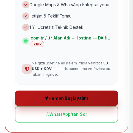
Google Maps & WhatsApp Entegrasyonu
İletişim & Teklif Formu
1 Yıl Ücretsiz Teknik Destek
.com.tr / .tr Alan Adı + Hosting — DAHİL
Yıllık
Ne gizli ücret ne ek kalem. Yılda yalnızca
50
USD + KDV
; alan adı, barındırma ve fazlası bu
rakamın içinde.
Hemen Başlayalım
WhatsApp'tan Sor