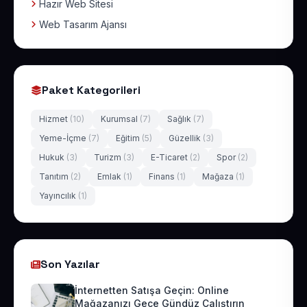
Hazır Web Sitesi
Web Tasarım Ajansı
Paket Kategorileri
Hizmet
(10)
Kurumsal
(7)
Sağlık
(7)
Yeme-İçme
(7)
Eğitim
(5)
Güzellik
(3)
Hukuk
(3)
Turizm
(3)
E-Ticaret
(2)
Spor
(2)
Tanıtım
(2)
Emlak
(1)
Finans
(1)
Mağaza
(1)
Yayıncılık
(1)
Son Yazılar
İnternetten Satışa Geçin: Online
Mağazanızı Gece Gündüz Çalıştırın