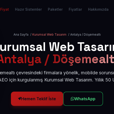
Fiyat
Hazır Sistemler
Paketler
Fiyatlar
Hakkımızda
Ana Sayfa
/
Kurumsal Web Tasarım
/
Antalya / Döşemealtı
urumsal Web Tasar
Antalya / Döşemealt
mealtı çevresindeki firmalara yönelik, mobilde soruns
AEO için kurgulanmış Kurumsal Web Tasarım. Yıllık 50
Hemen Teklif İste
WhatsApp