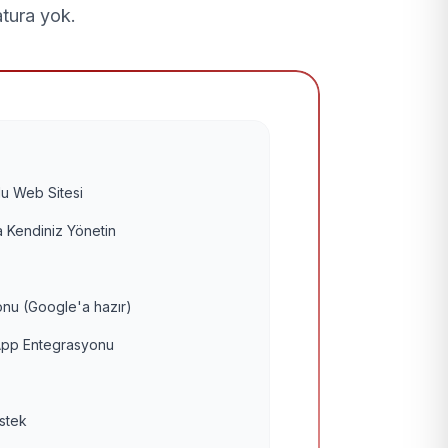
atura yok.
u Web Sitesi
 Kendiniz Yönetin
nu (Google'a hazır)
pp Entegrasyonu
estek