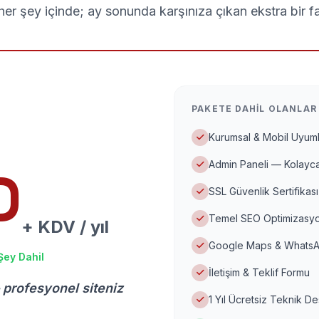
er şey içinde; ay sonunda karşınıza çıkan ekstra bir f
PAKETE DAHIL OLANLAR
Kurumsal & Mobil Uyuml
Admin Paneli — Kolayca
D
SSL Güvenlik Sertifikası
Temel SEO Optimizasyo
+ KDV / yıl
Google Maps & WhatsA
Şey Dahil
İletişim & Teklif Formu
 profesyonel siteniz
1 Yıl Ücretsiz Teknik D