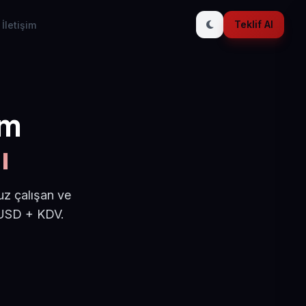
Teklif Al
İletişim
ım
ı
uz çalışan ve
 USD + KDV.