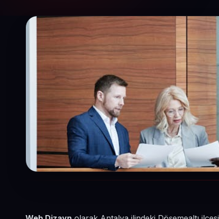
Web Dizayn
olarak Antalya ilindeki Döşemealtı ilçe