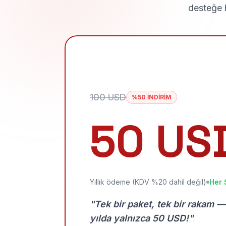
desteğe h
100 USD
%50 İNDİRİM
50 US
Yıllık ödeme (KDV %20 dahil değil)
Her 
"Tek bir paket, tek bir rakam —
yılda yalnızca 50 USD!"