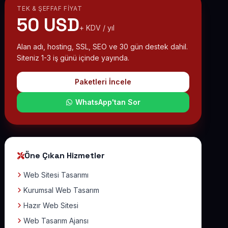
TEK & ŞEFFAF FIYAT
50 USD
+ KDV / yıl
Alan adı, hosting, SSL, SEO ve 30 gün destek dahil.
Siteniz 1-3 iş günü içinde yayında.
Paketleri İncele
WhatsApp'tan Sor
Öne Çıkan Hizmetler
Web Sitesi Tasarımı
Kurumsal Web Tasarım
Hazır Web Sitesi
Web Tasarım Ajansı