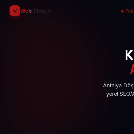
Web
Dizayn
Tek 
K
Antalya Döşe
yerel SEO/