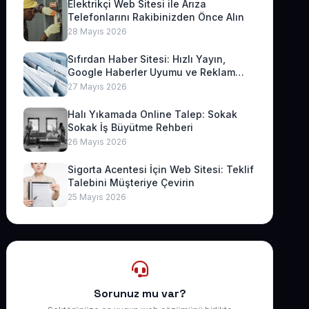
Elektrikçi Web Sitesi ile Arıza
Telefonlarını Rakibinizden Önce Alın
28 Mayıs 2026
Sıfırdan Haber Sitesi: Hızlı Yayın,
Google Haberler Uyumu ve Reklam
Geliri
27 Mayıs 2026
Halı Yıkamada Online Talep: Sokak
Sokak İş Büyütme Rehberi
26 Mayıs 2026
Sigorta Acentesi İçin Web Sitesi: Teklif
Talebini Müşteriye Çevirin
25 Mayıs 2026
Sorunuz mu var?