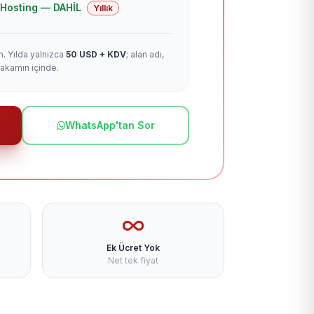
 + Hosting — DAHİL
Yıllık
m. Yılda yalnızca
50 USD + KDV
; alan adı,
rakamın içinde.
WhatsApp'tan Sor
Ek Ücret Yok
Net tek fiyat