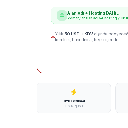
Alan Adı + Hosting DAHİL
.com.tr / .tr alan adı ve hosting yıllık 
Yıllık
50 USD + KDV
dışında ödeyeceği
kurulum, barındırma, hepsi içeride.
Hızlı Teslimat
1-3 iş günü