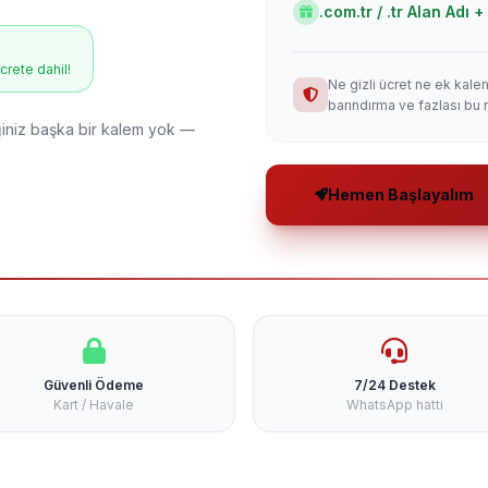
.com.tr / .tr Alan Adı
ücrete dahil!
Ne gizli ücret ne ek kale
barındırma ve fazlası bu 
niz başka bir kalem yok —
Hemen Başlayalım
Güvenli Ödeme
7/24 Destek
Kart / Havale
WhatsApp hattı