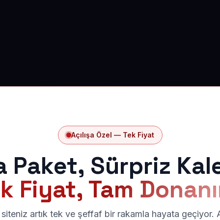
Açılışa Özel — Tek Fiyat
a Paket, Sürpriz Kal
k Fiyat, Tam Donan
siteniz artık tek ve şeffaf bir rakamla hayata geçiyor.