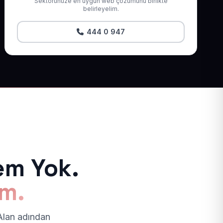
Sektörünüze en uygun web çözümünü birlikte
belirleyelim.
444 0 947
em Yok.
ım.
 Alan adından