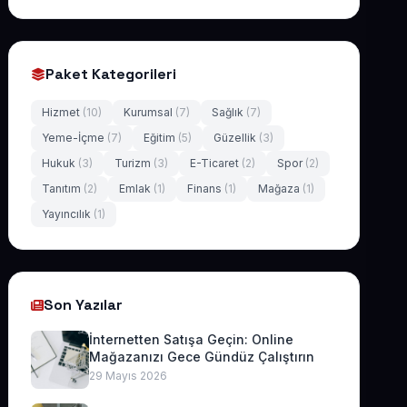
Paket Kategorileri
Hizmet
(10)
Kurumsal
(7)
Sağlık
(7)
Yeme-İçme
(7)
Eğitim
(5)
Güzellik
(3)
Hukuk
(3)
Turizm
(3)
E-Ticaret
(2)
Spor
(2)
Tanıtım
(2)
Emlak
(1)
Finans
(1)
Mağaza
(1)
Yayıncılık
(1)
Son Yazılar
İnternetten Satışa Geçin: Online
Mağazanızı Gece Gündüz Çalıştırın
29 Mayıs 2026