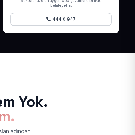
Sektörünüze en uygun web çözümünü birlikte
belirleyelim.
444 0 947
em Yok.
ım.
 Alan adından