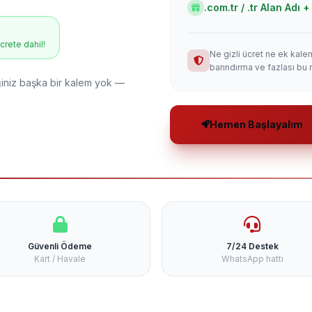
.com.tr / .tr Alan Adı
ücrete dahil!
Ne gizli ücret ne ek kale
barındırma ve fazlası bu 
niz başka bir kalem yok —
Hemen Başlayalım
Güvenli Ödeme
7/24 Destek
Kart / Havale
WhatsApp hattı