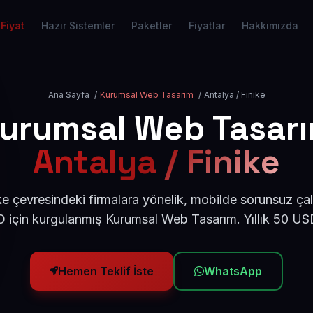
Fiyat
Hazır Sistemler
Paketler
Fiyatlar
Hakkımızda
Ana Sayfa
/
Kurumsal Web Tasarım
/
Antalya / Finike
urumsal Web Tasar
Antalya / Finike
ke çevresindeki firmalara yönelik, mobilde sorunsuz çal
için kurgulanmış Kurumsal Web Tasarım. Yıllık 50 U
Hemen Teklif İste
WhatsApp