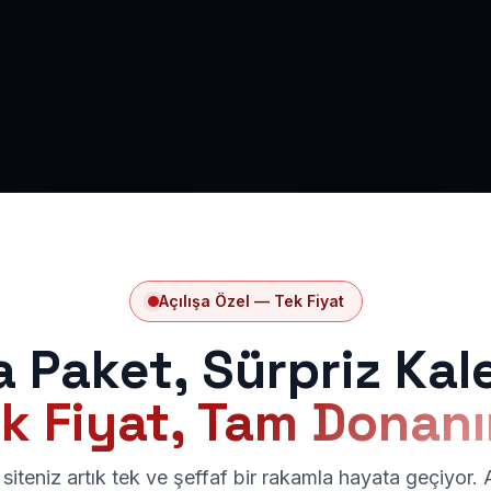
Açılışa Özel — Tek Fiyat
a Paket, Sürpriz Kal
k Fiyat, Tam Donan
siteniz artık tek ve şeffaf bir rakamla hayata geçiyor.