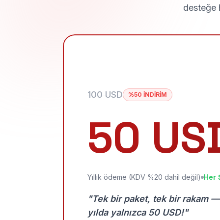
desteğe h
100 USD
%50 İNDİRİM
50 US
Yıllık ödeme (KDV %20 dahil değil)
Her 
"Tek bir paket, tek bir rakam —
yılda yalnızca 50 USD!"