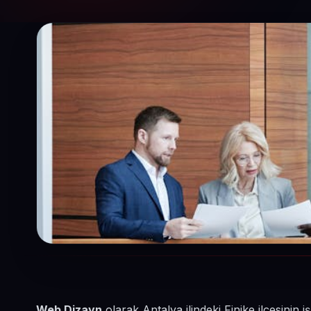
Web Dizayn
olarak Antalya ilindeki Finike ilçesini