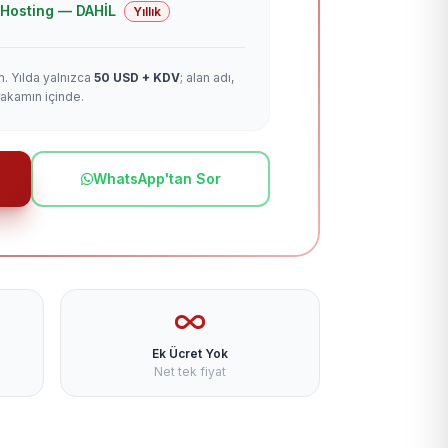
 + Hosting — DAHİL
Yıllık
m. Yılda yalnızca
50 USD + KDV
; alan adı,
rakamın içinde.
WhatsApp'tan Sor
Ek Ücret Yok
Net tek fiyat