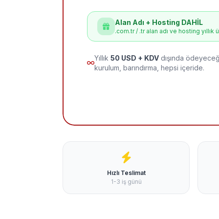
Alan Adı + Hosting DAHİL
.com.tr / .tr alan adı ve hosting yıllık 
Yıllık
50 USD + KDV
dışında ödeyeceği
kurulum, barındırma, hepsi içeride.
Hızlı Teslimat
1-3 iş günü