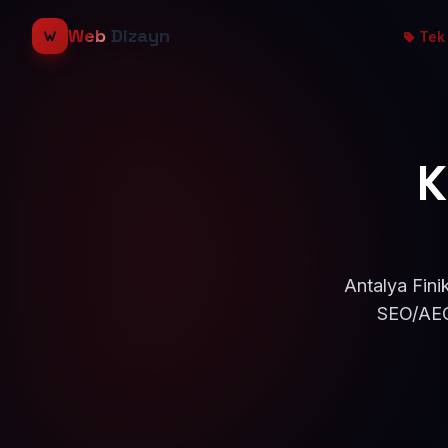
Web
Dizayn
Tek 
K
Antalya Fini
SEO/AEO 