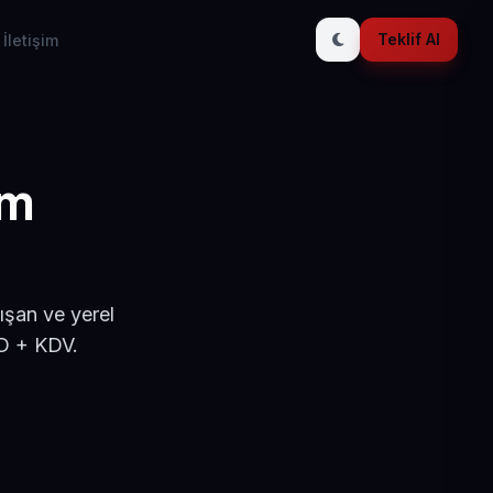
Teklif Al
İletişim
ım
ışan ve yerel
SD + KDV.