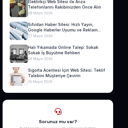
Elektrikçi Web Sitesi ile Arıza
Telefonlarını Rakibinizden Önce Alın
28 Mayıs 2026
Sıfırdan Haber Sitesi: Hızlı Yayın,
Google Haberler Uyumu ve Reklam
Geliri
27 Mayıs 2026
Halı Yıkamada Online Talep: Sokak
Sokak İş Büyütme Rehberi
26 Mayıs 2026
Sigorta Acentesi İçin Web Sitesi: Teklif
Talebini Müşteriye Çevirin
25 Mayıs 2026
Sorunuz mu var?