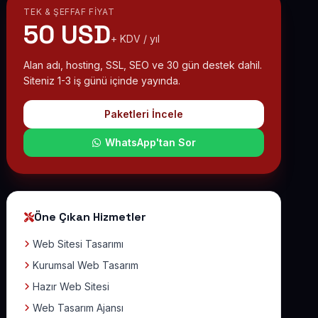
TEK & ŞEFFAF FIYAT
50 USD
+ KDV / yıl
Alan adı, hosting, SSL, SEO ve 30 gün destek dahil.
Siteniz 1-3 iş günü içinde yayında.
Paketleri İncele
WhatsApp'tan Sor
Öne Çıkan Hizmetler
Web Sitesi Tasarımı
Kurumsal Web Tasarım
Hazır Web Sitesi
Web Tasarım Ajansı