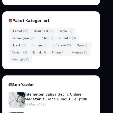
Paket Kategorileri
Hizmet
(10)
Kurumsal
(7)
Sağlık
(7)
Yeme-İçme
(7)
Eğitim
(5)
Güzellik
(3)
Hukuk
(3)
Turizm
(3)
E-Ticaret
(2)
Spor
(2)
Tanıtım
(2)
Emlak
(1)
Finans
(1)
Mağaza
(1)
Yayıncılık
(1)
Son Yazılar
İnternetten Satışa Geçin: Online
Mağazanızı Gece Gündüz Çalıştırın
29 Mayıs 2026