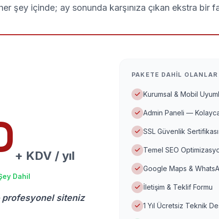
er şey içinde; ay sonunda karşınıza çıkan ekstra bir f
PAKETE DAHIL OLANLAR
Kurumsal & Mobil Uyuml
Admin Paneli — Kolayca
D
SSL Güvenlik Sertifikası
Temel SEO Optimizasyo
+ KDV / yıl
Google Maps & WhatsA
Şey Dahil
İletişim & Teklif Formu
 profesyonel siteniz
1 Yıl Ücretsiz Teknik D