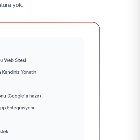
atura yok.
u Web Sitesi
 Kendiniz Yönetin
nu (Google'a hazır)
pp Entegrasyonu
estek