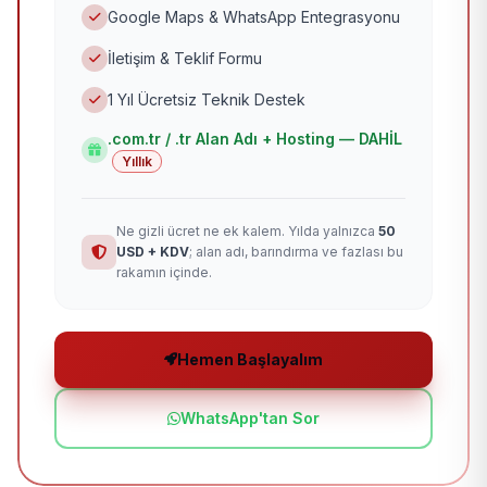
Google Maps & WhatsApp Entegrasyonu
İletişim & Teklif Formu
1 Yıl Ücretsiz Teknik Destek
.com.tr / .tr Alan Adı + Hosting — DAHİL
Yıllık
Ne gizli ücret ne ek kalem. Yılda yalnızca
50
USD + KDV
; alan adı, barındırma ve fazlası bu
rakamın içinde.
Hemen Başlayalım
WhatsApp'tan Sor