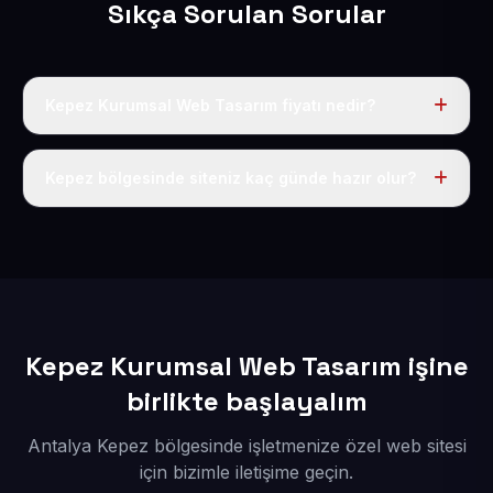
Sıkça Sorulan Sorular
Kepez Kurumsal Web Tasarım fiyatı nedir?
Tek fiyat uygulanır: yıllık 50 USD + KDV. Bu bedele alan
adı, hosting, SSL ve temel SEO da dahildir.
Kepez bölgesinde siteniz kaç günde hazır olur?
İçerikleriniz elimize geçtikten sonra siteniz 1-3 iş günü
içerisinde yayına alınır.
Kepez Kurumsal Web Tasarım işine
birlikte başlayalım
Antalya Kepez bölgesinde işletmenize özel web sitesi
için bizimle iletişime geçin.