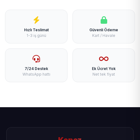
Hızlı Teslimat
Güvenli Ödeme
1-3 iş günü
Kart / Havale
7/24 Destek
Ek Ücret Yok
WhatsApp hattı
Net tek fiyat
Kepez