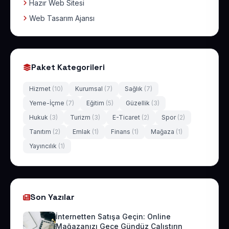
Hazır Web Sitesi
Web Tasarım Ajansı
Paket Kategorileri
Hizmet
(10)
Kurumsal
(7)
Sağlık
(7)
Yeme-İçme
(7)
Eğitim
(5)
Güzellik
(3)
Hukuk
(3)
Turizm
(3)
E-Ticaret
(2)
Spor
(2)
Tanıtım
(2)
Emlak
(1)
Finans
(1)
Mağaza
(1)
Yayıncılık
(1)
Son Yazılar
İnternetten Satışa Geçin: Online
Mağazanızı Gece Gündüz Çalıştırın