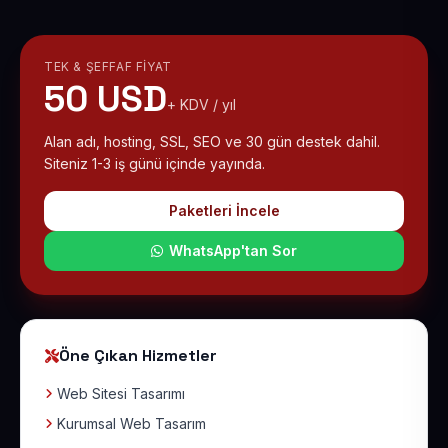
TEK & ŞEFFAF FIYAT
50 USD
+ KDV / yıl
Alan adı, hosting, SSL, SEO ve 30 gün destek dahil.
Siteniz 1-3 iş günü içinde yayında.
Paketleri İncele
WhatsApp'tan Sor
Öne Çıkan Hizmetler
Web Sitesi Tasarımı
Kurumsal Web Tasarım