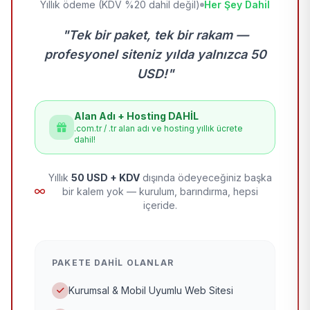
Yıllık ödeme (KDV %20 dahil değil)
Her Şey Dahil
"Tek bir paket, tek bir rakam —
profesyonel siteniz yılda yalnızca 50
USD!"
Alan Adı + Hosting DAHİL
.com.tr / .tr alan adı ve hosting yıllık ücrete
dahil!
Yıllık
50 USD + KDV
dışında ödeyeceğiniz başka
bir kalem yok — kurulum, barındırma, hepsi
içeride.
PAKETE DAHIL OLANLAR
Kurumsal & Mobil Uyumlu Web Sitesi