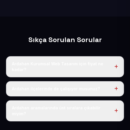
Sıkça Sorulan Sorular
Ardahan Kurumsal Web Tasarım için fiyat ne
kadar?
Ardahan dahil Türkiye’nin her yerinde geçerli yıllık tek
fiyatımız 50 USD + KDV’dir. Alan adı, hosting, SSL ve
Ardahan ilçelerinde de çalışıyor musunuz?
temel SEO bu fiyatın içindedir.
Elbette; Ardahan iline bağlı bütün ilçelere uzaktan ve
eksiksiz şekilde hizmet sunuyoruz.
Ardahan aramalarında üst sıralara çıkabilir
miyim?
Sitenizi Ardahan odaklı yerel SEO ve AEO içerikleriyle