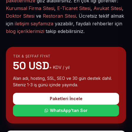
paketlerimize
göz atabilirsiniz. En çok ilgi görenler:
Kurumsal Firma Sitesi
,
E-Ticaret Sitesi
,
Avukat Sitesi
,
Doktor Sitesi
ve
Restoran Sitesi
. Ücretsiz teklif almak
için
iletişim sayfamıza
yazabilir, faydalı rehberler için
blog içeriklerimizi
takip edebilirsiniz.
TEK & ŞEFFAF FIYAT
50 USD
+ KDV / yıl
Alan adı, hosting, SSL, SEO ve 30 gün destek dahil.
Siteniz 1-3 iş günü içinde yayında.
Paketleri İncele
WhatsApp'tan Sor