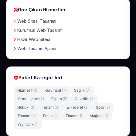
Öne Çıkan Hizmetler
Web Sitesi Tasarımı
Kurumsal Web Tasarım
Hazır Web Sitesi
Web Tasarım Ajansı
Paket Kategorileri
Hizmet
(10)
Kurumsal
(7)
Sağlık
(7)
Yeme-İçme
(7)
Eğitim
(5)
Güzellik
(3)
Hukuk
(3)
Turizm
(3)
E-Ticaret
(2)
Spor
(2)
Tanıtım
(2)
Emlak
(1)
Finans
(1)
Mağaza
(1)
Yayıncılık
(1)