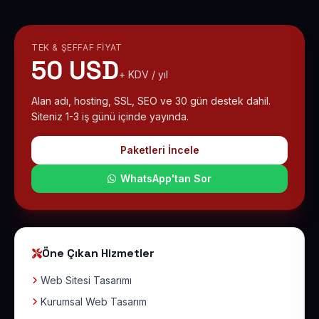
TEK & ŞEFFAF FIYAT
50 USD
+ KDV / yıl
Alan adı, hosting, SSL, SEO ve 30 gün destek dahil.
Siteniz 1-3 iş günü içinde yayında.
Paketleri İncele
WhatsApp'tan Sor
Öne Çıkan Hizmetler
Web Sitesi Tasarımı
Kurumsal Web Tasarım