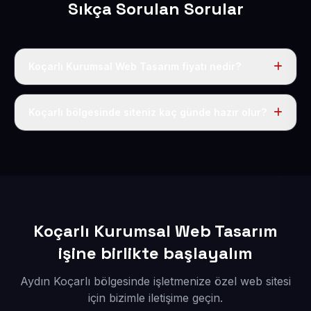
Sıkça Sorulan Sorular
Koçarlı Kurumsal Web Tasarım fiyatı nedir?
Tek fiyat uygulanır: yıllık 50 USD + KDV. Bu bedele alan
adı, hosting, SSL ve temel SEO da dahildir.
Koçarlı bölgesinde siteniz kaç günde hazır olur?
İçerikleriniz elimize geçtikten sonra siteniz 1-3 iş günü
içerisinde yayına alınır.
Koçarlı Kurumsal Web Tasarım
işine birlikte başlayalım
Aydın Koçarlı bölgesinde işletmenize özel web sitesi
için bizimle iletişime geçin.