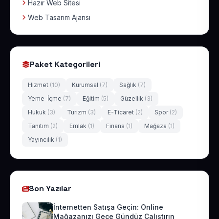
Hazır Web Sitesi
Web Tasarım Ajansı
Paket Kategorileri
Hizmet
(10)
Kurumsal
(7)
Sağlık
(7)
Yeme-İçme
(7)
Eğitim
(5)
Güzellik
(3)
Hukuk
(3)
Turizm
(3)
E-Ticaret
(2)
Spor
(2)
Tanıtım
(2)
Emlak
(1)
Finans
(1)
Mağaza
(1)
Yayıncılık
(1)
Son Yazılar
İnternetten Satışa Geçin: Online
Mağazanızı Gece Gündüz Çalıştırın