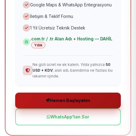
Google Maps & WhatsApp Entegrasyonu
İletişim & Teklif Formu
1 Yıl Ücretsiz Teknik Destek
.com.tr / .tr Alan Adı + Hosting — DAHİL
Yıllık
Ne gizli ücret ne ek kalem. Yılda yalnızca
50
USD + KDV
; alan adı, barındırma ve fazlası bu
rakamın içinde.
Hemen Başlayalım
WhatsApp'tan Sor