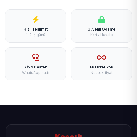
Hızlı Teslimat
Güvenli Ödeme
1-3 iş günü
Kart / Havale
7/24 Destek
Ek Ücret Yok
WhatsApp hattı
Net tek fiyat
Koçarlı