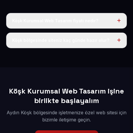
Köşk Kurumsal Web Tasarım fiyatı nedir?
Tek fiyat uygulanır: yıllık 50 USD + KDV. Bu bedele alan
adı, hosting, SSL ve temel SEO da dahildir.
Köşk bölgesinde siteniz kaç günde hazır olur?
İçerikleriniz elimize geçtikten sonra siteniz 1-3 iş günü
içerisinde yayına alınır.
Köşk Kurumsal Web Tasarım işine
birlikte başlayalım
Aydın Köşk bölgesinde işletmenize özel web sitesi için
bizimle iletişime geçin.