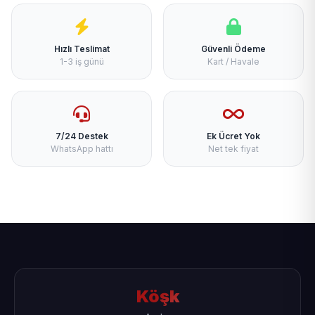
Hızlı Teslimat
Güvenli Ödeme
1-3 iş günü
Kart / Havale
7/24 Destek
Ek Ücret Yok
WhatsApp hattı
Net tek fiyat
Köşk