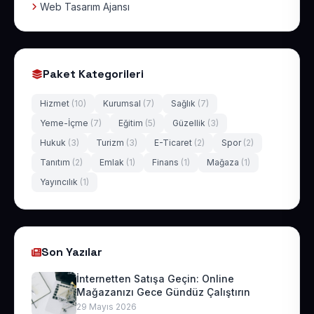
Web Tasarım Ajansı
Paket Kategorileri
Hizmet
(10)
Kurumsal
(7)
Sağlık
(7)
Yeme-İçme
(7)
Eğitim
(5)
Güzellik
(3)
Hukuk
(3)
Turizm
(3)
E-Ticaret
(2)
Spor
(2)
Tanıtım
(2)
Emlak
(1)
Finans
(1)
Mağaza
(1)
Yayıncılık
(1)
Son Yazılar
İnternetten Satışa Geçin: Online
Mağazanızı Gece Gündüz Çalıştırın
29 Mayıs 2026